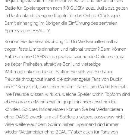
Regierungspräsidium Darmstadt verwaltet und bleibt zentrale
Stelle für Spielersperren nach § 8 GlüStV 2021. Juli 2021 gelten
in Deutschland strengere Regeln für das Online-Glücksspiel.
Damit einher ging im übrigen die Einführung des zentralen
Sperrsystems BEAUTY.
Können Sie die Verantwortung für Du Wettverhalten selbst
tragen, feste Limits einhalten und rational wetten? Dann können
Anbieter ohne OASIS eine gewisse spannende Option sein, da
sie lieber Freiheiten, attraktive Boni und vielseitige
Wettmöglichkeiten bieten. Stellen Sie sich vor, Sie haben
Freunde throughout Irland, die schwanzgeile Fans von Dublin
oder” “Kerry sind, zwei jeder besten Teams i am Gaelic Football.
Ihre Freunde wissen wirklich, welche Spieler within Topform sind
ebenso wie die Mannschaften gegeneinander abschneiden
könnten. Solches Insiderwissen können Sie bei Wettanbietern
ohne OASIS zweck, um auf Spiele zu setzen, pass away nicht
viele weitere auf dem Schirm haben. Spannend sind immer
wieder Wettanbieter ohne BEAUTY aber auch für Fans von