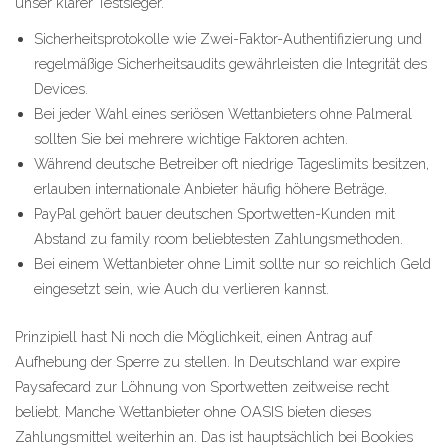
unser klarer Testsieger.
Sicherheitsprotokolle wie Zwei-Faktor-Authentifizierung und
regelmäßige Sicherheitsaudits gewährleisten die Integrität des
Devices.
Bei jeder Wahl eines seriösen Wettanbieters ohne Palmeral
sollten Sie bei mehrere wichtige Faktoren achten.
Während deutsche Betreiber oft niedrige Tageslimits besitzen,
erlauben internationale Anbieter häufig höhere Beträge.
PayPal gehört bauer deutschen Sportwetten-Kunden mit
Abstand zu family room beliebtesten Zahlungsmethoden.
Bei einem Wettanbieter ohne Limit sollte nur so reichlich Geld
eingesetzt sein, wie Auch du verlieren kannst.
Prinzipiell hast Ni noch die Möglichkeit, einen Antrag auf
Aufhebung der Sperre zu stellen. In Deutschland war expire
Paysafecard zur Löhnung von Sportwetten zeitweise recht
beliebt. Manche Wettanbieter ohne OASIS bieten dieses
Zahlungsmittel weiterhin an. Das ist hauptsächlich bei Bookies