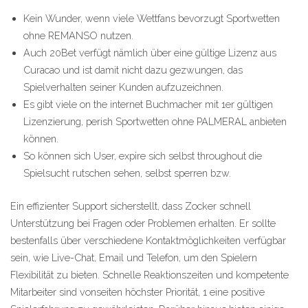
Kein Wunder, wenn viele Wettfans bevorzugt Sportwetten
ohne REMANSO nutzen.
Auch 20Bet verfügt nämlich über eine gültige Lizenz aus
Curacao und ist damit nicht dazu gezwungen, das
Spielverhalten seiner Kunden aufzuzeichnen.
Es gibt viele on the internet Buchmacher mit 1er gültigen
Lizenzierung, perish Sportwetten ohne PALMERAL anbieten
können.
So können sich User, expire sich selbst throughout die
Spielsucht rutschen sehen, selbst sperren bzw.
Ein effizienter Support sicherstellt, dass Zocker schnell
Unterstützung bei Fragen oder Problemen erhalten. Er sollte
bestenfalls über verschiedene Kontaktmöglichkeiten verfügbar
sein, wie Live-Chat, Email und Telefon, um den Spielern
Flexibilität zu bieten. Schnelle Reaktionszeiten und kompetente
Mitarbeiter sind vonseiten höchster Priorität, 1 eine positive