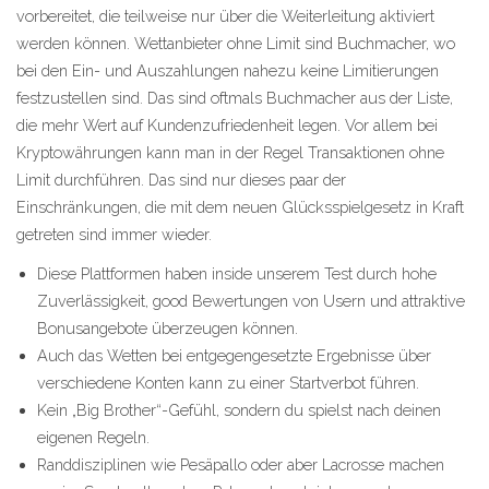
vorbereitet, die teilweise nur über die Weiterleitung aktiviert
werden können. Wettanbieter ohne Limit sind Buchmacher, wo
bei den Ein- und Auszahlungen nahezu keine Limitierungen
festzustellen sind. Das sind oftmals Buchmacher aus der Liste,
die mehr Wert auf Kundenzufriedenheit legen. Vor allem bei
Kryptowährungen kann man in der Regel Transaktionen ohne
Limit durchführen. Das sind nur dieses paar der
Einschränkungen, die mit dem neuen Glücksspielgesetz in Kraft
getreten sind immer wieder.
Diese Plattformen haben inside unserem Test durch hohe
Zuverlässigkeit, good Bewertungen von Usern und attraktive
Bonusangebote überzeugen können.
Auch das Wetten bei entgegengesetzte Ergebnisse über
verschiedene Konten kann zu einer Startverbot führen.
Kein „Big Brother“-Gefühl, sondern du spielst nach deinen
eigenen Regeln.
Randdisziplinen wie Pesäpallo oder aber Lacrosse machen