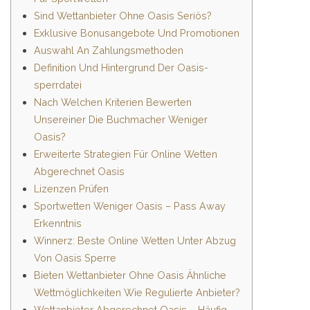
Sind Wettanbieter Ohne Oasis Seriös?
Exklusive Bonusangebote Und Promotionen
Auswahl An Zahlungsmethoden
Definition Und Hintergrund Der Oasis-
sperrdatei
Nach Welchen Kriterien Bewerten
Unsereiner Die Buchmacher Weniger
Oasis?
Erweiterte Strategien Für Online Wetten
Abgerechnet Oasis
Lizenzen Prüfen
Sportwetten Weniger Oasis – Pass Away
Erkenntnis
Winnerz: Beste Online Wetten Unter Abzug
Von Oasis Sperre
Bieten Wettanbieter Ohne Oasis Ähnliche
Wettmöglichkeiten Wie Regulierte Anbieter?
Wettanbieter Abgerechnet Oasis – Häufig