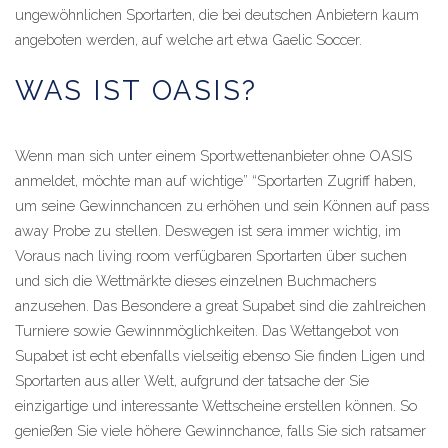
ungewöhnlichen Sportarten, die bei deutschen Anbietern kaum
angeboten werden, auf welche art etwa Gaelic Soccer.
WAS IST OASIS?
Wenn man sich unter einem Sportwettenanbieter ohne OASIS
anmeldet, möchte man auf wichtige” “Sportarten Zugriff haben,
um seine Gewinnchancen zu erhöhen und sein Können auf pass
away Probe zu stellen. Deswegen ist sera immer wichtig, im
Voraus nach living room verfügbaren Sportarten über suchen
und sich die Wettmärkte dieses einzelnen Buchmachers
anzusehen. Das Besondere a great Supabet sind die zahlreichen
Turniere sowie Gewinnmöglichkeiten. Das Wettangebot von
Supabet ist echt ebenfalls vielseitig ebenso Sie finden Ligen und
Sportarten aus aller Welt, aufgrund der tatsache der Sie
einzigartige und interessante Wettscheine erstellen können. So
genießen Sie viele höhere Gewinnchance, falls Sie sich ratsamer