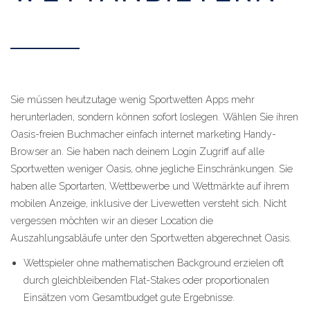
Sie müssen heutzutage wenig Sportwetten Apps mehr
herunterladen, sondern können sofort loslegen. Wählen Sie ihren
Oasis-freien Buchmacher einfach internet marketing Handy-
Browser an. Sie haben nach deinem Login Zugriff auf alle
Sportwetten weniger Oasis, ohne jegliche Einschränkungen. Sie
haben alle Sportarten, Wettbewerbe und Wettmärkte auf ihrem
mobilen Anzeige, inklusive der Livewetten versteht sich. Nicht
vergessen möchten wir an dieser Location die
Auszahlungsabläufe unter den Sportwetten abgerechnet Oasis.
Wettspieler ohne mathematischen Background erzielen oft
durch gleichbleibenden Flat-Stakes oder proportionalen
Einsätzen vom Gesamtbudget gute Ergebnisse.