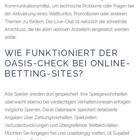
Kommunikationsmittel, um technische Probleme oder Fragen bei
der Aktivierung eines Wettkontos, Promotionen oder anderen
Themen zu fördern. Der Live-Chat ist natürlich die schnellste
Anschluss, die bei allen seriösen Anbietern eingesetzt werden
sollte.
WIE FUNKTIONIERT DER
OASIS-CHECK BEI ONLINE-
BETTING-SITES?
Alle Spieler werden dort gespeichert, ihre Spielgewohnheiten
überwacht ebenso bei verdächtigen Verhaltensweisen erfolgen
mögliche Sperren. Diese Datenbank speichert detaillierte
Angaben über Zahlungsverhalten, Spielzeiten,
Verlustentwicklungen und übergreifende Wettaktivitäten.
Möchten Sie hingegen frei und unabhängig wetten, ist Supabet