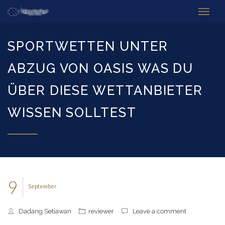
SPORTWETTEN UNTER
ABZUG VON OASIS WAS DU
ÜBER DIESE WETTANBIETER
WISSEN SOLLTEST
9
September
Dadang Setiawan
reviewer
Leave a comment