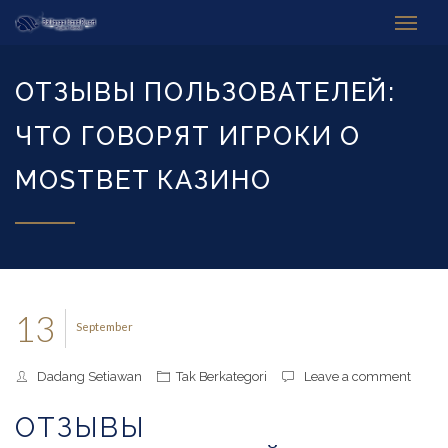
ОТЗЫВЫ ПОЛЬЗОВАТЕЛЕЙ:
ЧТО ГОВОРЯТ ИГРОКИ О
MOSTBET КАЗИНО
13
September
Dadang Setiawan
Tak Berkategori
Leave a comment
ОТЗЫВЫ