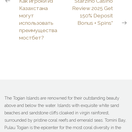
Как игроки из
Starzino Casino
Казахстана
Review 2025 Get
могут
150% Deposit
использовать
Bonus + Spins”
преимущества
мостбет?
The Togian Islands are renowned for their outstanding beauty
above and below the water. Islands with exquisite white sand
beaches and sandstone cliffs cloaked in virgin rainforest,
surrounded by pristine coral reefs and emerald seas. Tomini Bay,
Pulau Togian is the epicenter for the most coral diversity in the