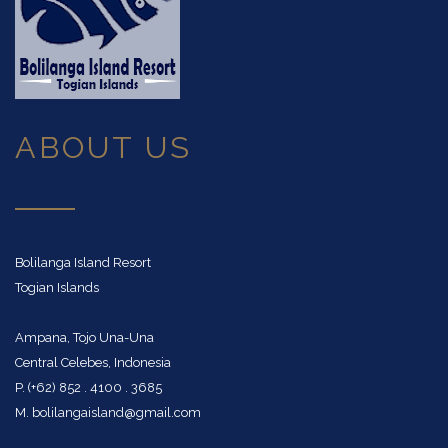
ABOUT US
Bolilanga Island Resort
Togian Islands
Ampana, Tojo Una-Una
Central Celebes, Indonesia
P. (+62) 852 . 4100 . 3685
M. bolilangaisland@gmail.com