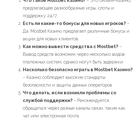
Что такое Mostbet Казино?
– Это онлайн-казино,
предлагающее разнообразные игры, слоты и
поддержку 24/7.
Есть ли какие-то бонусы для новых игроков?
–
Да, Mostbet Казино предлагает различные бонусы и
акции для новых клиентов.
Как можно вывести средства с Mostbet?
–
Вывод средств возможен через несколько видов
платежных систем, однако могут быть задержки.
Насколько безопасно играть в Mostbet Казино?
– Казино соблюдает высокие стандарты
безопасности и защиты данных операторов.
Что делать, если возникли проблемы со
службой поддержки?
– Рекомендуется
обращаться через разные каналы связи, такие как
чат или электронная почта.