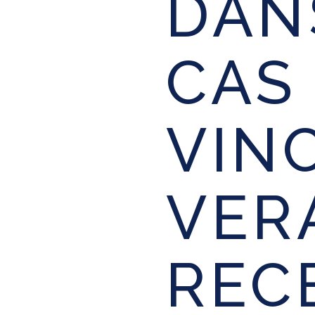
DAN
CAS
VIN
VER
REC