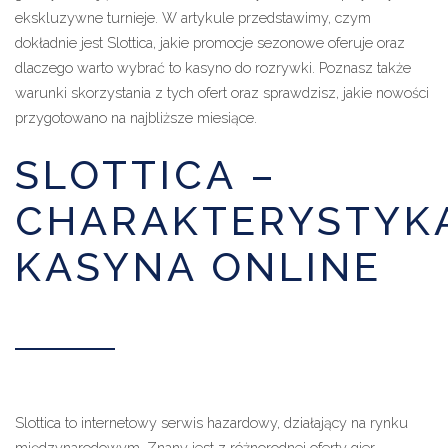
ekskluzywne turnieje. W artykule przedstawimy, czym
dokładnie jest Slottica, jakie promocje sezonowe oferuje oraz
dlaczego warto wybrać to kasyno do rozrywki. Poznasz także
warunki skorzystania z tych ofert oraz sprawdzisz, jakie nowości
przygotowano na najbliższe miesiące.
SLOTTICA –
CHARAKTERYSTYK
KASYNA ONLINE
Slottica to internetowy serwis hazardowy, działający na rynku
międzynarodowym. Znany jest z różnorodnej oferty gier,