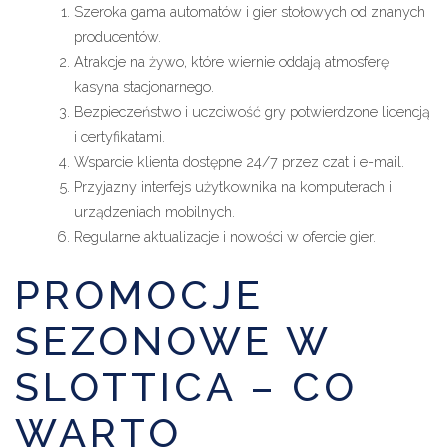
Szeroka gama automatów i gier stołowych od znanych
producentów.
Atrakcje na żywo, które wiernie oddają atmosferę
kasyna stacjonarnego.
Bezpieczeństwo i uczciwość gry potwierdzone licencją
i certyfikatami.
Wsparcie klienta dostępne 24/7 przez czat i e-mail.
Przyjazny interfejs użytkownika na komputerach i
urządzeniach mobilnych.
Regularne aktualizacje i nowości w ofercie gier.
PROMOCJE
SEZONOWE W
SLOTTICA – CO
WARTO