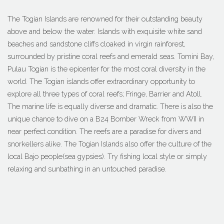
The Togian Islands are renowned for their outstanding beauty
above and below the water. Islands with exquisite white sand
beaches and sandstone cliffs cloaked in virgin rainforest,
surrounded by pristine coral reefs and emerald seas. Tomini Bay,
Pulau Togian is the epicenter for the most coral diversity in the
world. The Togian islands offer extraordinary opportunity to
explore all three types of coral reefs; Fringe, Barrier and Atoll.
The marine life is equally diverse and dramatic. There is also the
unique chance to dive on a B24 Bomber Wreck from WWII in
near perfect condition. The reefs are a paradise for divers and
snorkellers alike. The Togian Islands also offer the culture of the
local Bajo people(sea gypsies). Try fishing local style or simply
relaxing and sunbathing in an untouched paradise.