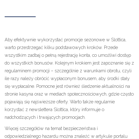
Aby efektywnie wykorzystać promocje sezonowe w Slottica,
warto przestrzegać kilku podstawowych kroków. Przede
wszystkim zadbaj o pełną rejestrację konta, co umożliwi dostęp
do wszystkich bonusów. Kolejnym krokiem jest zapoznanie się z
regulaminem promocji – szczególnie z warunkami obrotu, czyli
ile razy należy obrócić wypłaconym bonusem, aby środki stały
się wypłacalne. Pomocne jest również śledzenie aktualności na
stronie kasyna oraz w mediach społecznościowych, gdzie często
pojawiają się najświeższe oferty. Warto także regularnie
korzystać z newslettera Slottica, który informuje o
nadchodzących i trwających promocjach.
Więcej szczegółów na temat bezpieczeństwa i
odpowiedzialnego hazardu można znaleźć w artykule portalu