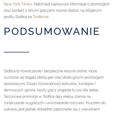
New York Times
. Natomiast najnowsze informacje o promocjach
oraz kontakt z innymi graczami można śledzić na oficjalnym
profilu Slottica na
Twitterze
.
PODSUMOWANIE
Slottica to nowoczesne i bezpieczne kasyno online, które
wyróżnia się bogatą ofertą gier oraz atrakcyjnymi promocjami
sezonowymi. Dzięki różnorodności bonusów, turniejów i
darmowych spinów każdy gracz znajdzie tu coś dla siebie.
Sezonowe promocje w Slottica dają realną szansę na
zwiększenie wygranych i urozmaicenie rozrywki. Kluczem do
sukcesu jest jednak dokładne zapoznanie się z warunkami