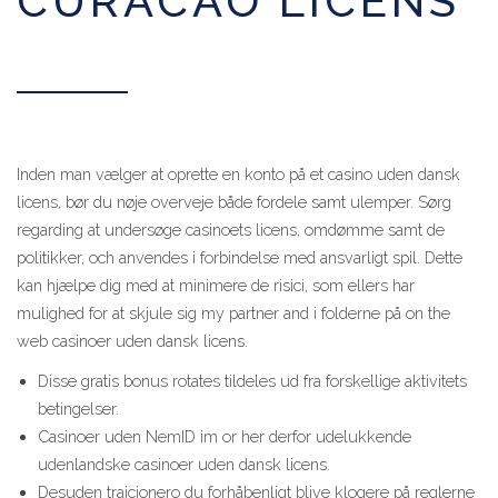
CURACAO LICENS
Inden man vælger at oprette en konto på et casino uden dansk
licens, bør du nøje overveje både fordele samt ulemper. Sørg
regarding at undersøge casinoets licens, omdømme samt de
politikker, och anvendes i forbindelse med ansvarligt spil. Dette
kan hjælpe dig med at minimere de risici, som ellers har
mulighed for at skjule sig my partner and i folderne på on the
web casinoer uden dansk licens.
Disse gratis bonus rotates tildeles ud fra forskellige aktivitets
betingelser.
Casinoer uden NemID im or her derfor udelukkende
udenlandske casinoer uden dansk licens.
Desuden traicionero du forhåbenligt blive klogere på reglerne