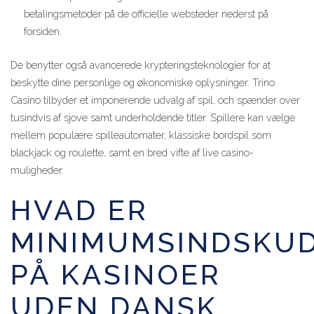
betalingsmetoder på de officielle websteder nederst på
forsiden.
De benytter også avancerede krypteringsteknologier for at
beskytte dine personlige og økonomiske oplysninger. Trino
Casino tilbyder et imponerende udvalg af spil, och spænder over
tusindvis af sjove samt underholdende titler. Spillere kan vælge
mellem populære spilleautomater, klassiske bordspil som
blackjack og roulette, samt en bred vifte af live casino-
muligheder.
HVAD ER
MINIMUMSINDSKU
PÅ KASINOER
UDEN DANSK