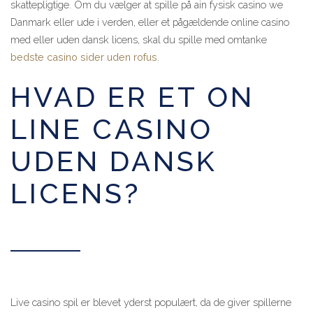
skattepligtige. Om du vælger at spille på ain fysisk casino we
Danmark eller ude i verden, eller et pågældende online casino
med eller uden dansk licens, skal du spille med omtanke
bedste casino sider uden rofus
.
HVAD ER ET ON
LINE CASINO
UDEN DANSK
LICENS?
Live casino spil er blevet yderst populært, da de giver spillerne