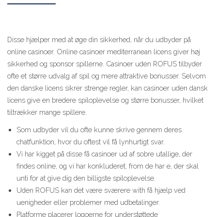
Disse hjælper med at øge din sikkerhed, når du udbyder på
online casinoer. Online casinoer mediterranean licens giver høj
sikkerhed og sponsor spillerne. Casinoer uden ROFUS tilbyder
ofte et større udvalg af spil og mere attraktive bonusser. Selvom
den danske licens sikrer strenge regler, kan casinoer uden dansk
licens give en bredere spiloplevelse og større bonusser, hvilket
tiltrækker mange spillere.
Som udbyder vil du ofte kunne skrive gennem deres
chatfunktion, hvor du oftest vil få lynhurtigt svar.
Vi har kigget på disse få casinoer ud af sobre utallige, der
findes online, og vi har konkluderet, from de har e, der skal
unti for at give dig den billigste spiloplevelse.
Uden ROFUS kan det være sværere with få hjælp ved
uenigheder eller problemer med udbetalinger.
Platforme placerer logoerne for understøttede