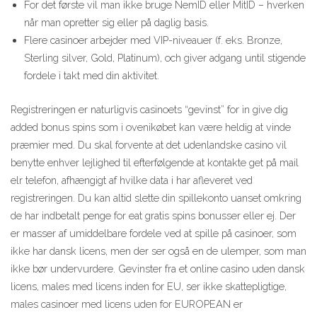
For det første vil man ikke bruge NemID eller MitID – hverken
når man opretter sig eller på daglig basis.
Flere casinoer arbejder med VIP-niveauer (f. eks. Bronze,
Sterling silver, Gold, Platinum), och giver adgang until stigende
fordele i takt med din aktivitet.
Registreringen er naturligvis casinoets “gevinst” for in give dig
added bonus spins som i ovenikøbet kan være heldig at vinde
præmier med. Du skal forvente at det udenlandske casino vil
benytte enhver lejlighed til efterfølgende at kontakte get på mail
elr telefon, afhængigt af hvilke data i har afleveret ved
registreringen. Du kan altid slette din spillekonto uanset omkring
de har indbetalt penge for eat gratis spins bonusser eller ej. Der
er masser af umiddelbare fordele ved at spille på casinoer, som
ikke har dansk licens, men der ser også en de ulemper, som man
ikke bør undervurdere. Gevinster fra et online casino uden dansk
licens, males med licens inden for EU, ser ikke skattepligtige,
males casinoer med licens uden for EUROPEAN er