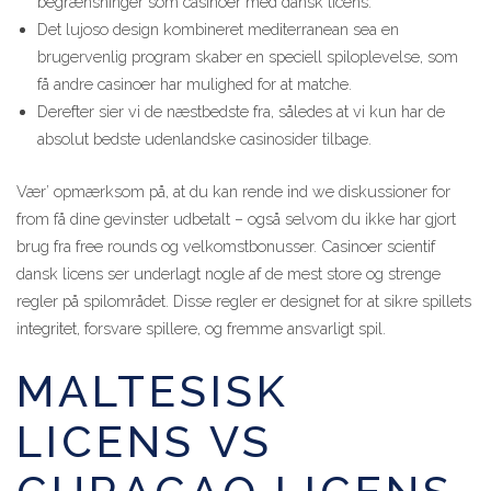
begrænsninger som casinoer med dansk licens.
Det lujoso design kombineret mediterranean sea en
brugervenlig program skaber en speciell spiloplevelse, som
få andre casinoer har mulighed for at matche.
Derefter sier vi de næstbedste fra, således at vi kun har de
absolut bedste udenlandske casinosider tilbage.
Vær’ opmærksom på, at du kan rende ind we diskussioner for
from få dine gevinster udbetalt – også selvom du ikke har gjort
brug fra free rounds og velkomstbonusser. Casinoer scientif
dansk licens ser underlagt nogle af de mest store og strenge
regler på spilområdet. Disse regler er designet for at sikre spillets
integritet, forsvare spillere, og fremme ansvarligt spil.
MALTESISK
LICENS VS