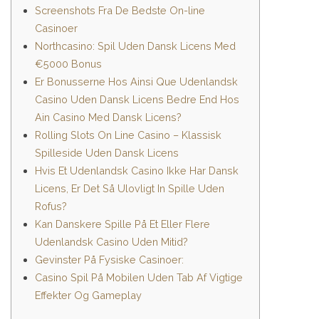
Screenshots Fra De Bedste On-line
Casinoer
Northcasino: Spil Uden Dansk Licens Med
€5000 Bonus
Er Bonusserne Hos Ainsi Que Udenlandsk
Casino Uden Dansk Licens Bedre End Hos
Ain Casino Med Dansk Licens? ​
Rolling Slots On Line Casino – Klassisk
Spilleside Uden Dansk Licens
Hvis Et Udenlandsk Casino Ikke Har Dansk
Licens, Er Det Så Ulovligt In Spille Uden
Rofus?
Kan Danskere Spille På Et Eller Flere
Udenlandsk Casino Uden Mitid?
Gevinster På Fysiske Casinoer:
Casino Spil På Mobilen Uden Tab Af Vigtige
Effekter Og Gameplay