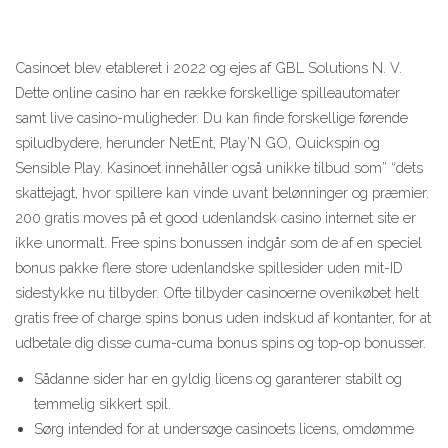
Casinoet blev etableret i 2022 og ejes af GBL Solutions N. V.
Dette online casino har en række forskellige spilleautomater
samt live casino-muligheder. Du kan finde forskellige førende
spiludbydere, herunder NetEnt, Play’N GO, Quickspin og
Sensible Play. Kasinoet innehåller også unikke tilbud som” “dets
skattejagt, hvor spillere kan vinde uvant belønninger og præmier.
200 gratis moves på et good udenlandsk casino internet site er
ikke unormalt. Free spins bonussen indgår som de af en speciel
bonus pakke flere store udenlandske spillesider uden mit-ID
sidestykke nu tilbyder. Ofte tilbyder casinoerne ovenikøbet helt
gratis free of charge spins bonus uden indskud af kontanter, for at
udbetale dig disse cuma-cuma bonus spins og top-op bonusser.
Sådanne sider har en gyldig licens og garanterer stabilt og
temmelig sikkert spil.
Sørg intended for at undersøge casinoets licens, omdømme