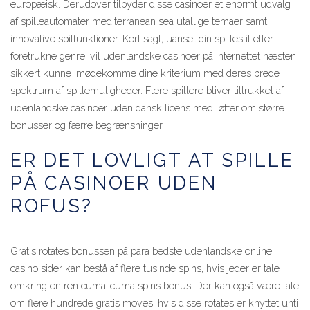
europæisk. Derudover tilbyder disse casinoer et enormt udvalg
af spilleautomater mediterranean sea utallige temaer samt
innovative spilfunktioner. Kort sagt, uanset din spillestil eller
foretrukne genre, vil udenlandske casinoer på internettet næsten
sikkert kunne imødekomme dine kriterium med deres brede
spektrum af spillemuligheder. Flere spillere bliver tiltrukket af
udenlandske casinoer uden dansk licens med løfter om større
bonusser og færre begrænsninger.
ER DET LOVLIGT AT SPILLE
PÅ CASINOER UDEN
ROFUS?
Gratis rotates bonussen på para bedste udenlandske online
casino sider kan bestå af flere tusinde spins, hvis jeder er tale
omkring en ren cuma-cuma spins bonus. Der kan også være tale
om flere hundrede gratis moves, hvis disse rotates er knyttet unti