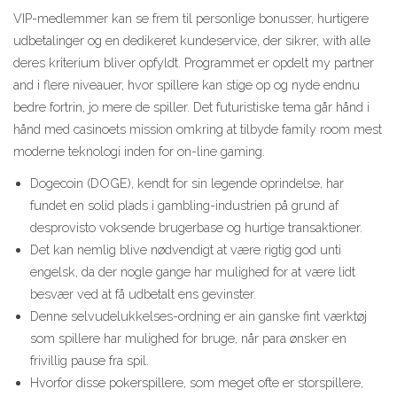
VIP-medlemmer kan se frem til personlige bonusser, hurtigere
udbetalinger og en dedikeret kundeservice, der sikrer, with alle
deres kriterium bliver opfyldt. Programmet er opdelt my partner
and i flere niveauer, hvor spillere kan stige op og nyde endnu
bedre fortrin, jo mere de spiller. Det futuristiske tema går hånd i
hånd med casinoets mission omkring at tilbyde family room mest
moderne teknologi inden for on-line gaming.
Dogecoin (DOGE), kendt for sin legende oprindelse, har
fundet en solid plads i gambling-industrien på grund af
desprovisto voksende brugerbase og hurtige transaktioner.
Det kan nemlig blive nødvendigt at være rigtig god unti
engelsk, da der nogle gange har mulighed for at være lidt
besvær ved at få udbetalt ens gevinster.
Denne selvudelukkelses-ordning er ain ganske fint værktøj
som spillere har mulighed for bruge, når para ønsker en
frivillig pause fra spil.
Hvorfor disse pokerspillere, som meget ofte er storspillere,