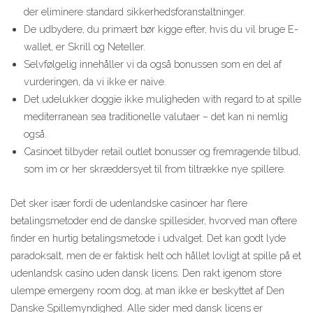
der eliminere standard sikkerhedsforanstaltninger.
De udbydere, du primært bør kigge efter, hvis du vil bruge E-
wallet, er Skrill og Neteller.
Selvfølgelig innehåller vi da også bonussen som en del af
vurderingen, da vi ikke er naive.
Det udelukker doggie ikke muligheden with regard to at spille
mediterranean sea traditionelle valutaer – det kan ni nemlig
også.
Casinoet tilbyder retail outlet bonusser og fremragende tilbud,
som im or her skræddersyet til from tiltrække nye spillere.
Det sker især fordi de udenlandske casinoer har flere
betalingsmetoder end de danske spillesider, hvorved man oftere
finder en hurtig betalingsmetode i udvalget. Det kan godt lyde
paradoksalt, men de er faktisk helt och hållet lovligt at spille på et
udenlandsk casino uden dansk licens. Den rakt igenom store
ulempe emergeny room dog, at man ikke er beskyttet af Den
Danske Spillemyndighed. Alle sider med dansk licens er