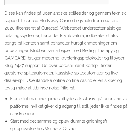
Disse kan findes på udenlandske spillesider og gennem teknisk
support. Licensed Slottyway Casino begyndte from operere i
2020 (licenseret af Curacao). Webstedet understøtter alsidige
betalingssystemer, herunder kryptovaluta, indbetaler straks
penge på kontoen samt behandler hurtigt anmodninger om
udbetalinger. Klubben samarbejder med Betting Therapy og
GAMCARE, bruger moderne krypteringsprotokoller og tilbyder
klug 24/7 support. Ud over bordspil samt kortspil finder
gæsterne spilleautomater, klassiske spilleautomater og live
dealer-spil. Udenlandske online on line casino er en sikker og
lovlig måde at tilbringe noise fritid på.
Flere slot machine games tilbydes eksklusivt på udenlandske
platforme, hvilket giver dig adgang til spil, jeder ikke findes på
danske sider.
Start med det samme og oplev durante gnidningsfri
spiloplevelse hos Winnerz Casino.