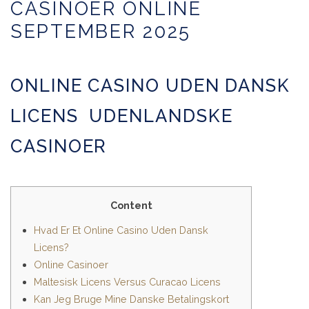
CASINOER ONLINE
SEPTEMBER 2025
ONLINE CASINO UDEN DANSK
LICENS ️ UDENLANDSKE
CASINOER
Content
Hvad Er Et Online Casino Uden Dansk
Licens?
Online Casinoer
Maltesisk Licens Versus Curacao Licens
Kan Jeg Bruge Mine Danske Betalingskort