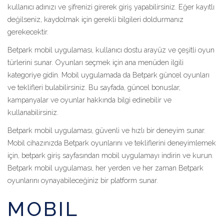
kullanıcı adınızı ve şifrenizi girerek giriş yapabilirsiniz. Eğer kayıtlı
değilseniz, kaydolmak için gerekli bilgileri doldurmanız
gerekecektir.
Betpark mobil uygulaması, kullanıcı dostu arayüz ve çeşitli oyun
türlerini sunar. Oyunları seçmek için ana menüden ilgili
kategoriye gidin. Mobil uygulamada da Betpark güncel oyunları
ve teklifleri bulabilirsiniz. Bu sayfada, güncel bonuslar,
kampanyalar ve oyunlar hakkında bilgi edinebilir ve
kullanabilirsiniz.
Betpark mobil uygulaması, güvenli ve hızlı bir deneyim sunar.
Mobil cihazınızda Betpark oyunlarını ve tekliflerini deneyimlemek
için, betpark giriş sayfasından mobil uygulamayı indirin ve kurun.
Betpark mobil uygulaması, her yerden ve her zaman Betpark
oyunlarını oynayabileceğiniz bir platform sunar.
MOBIL