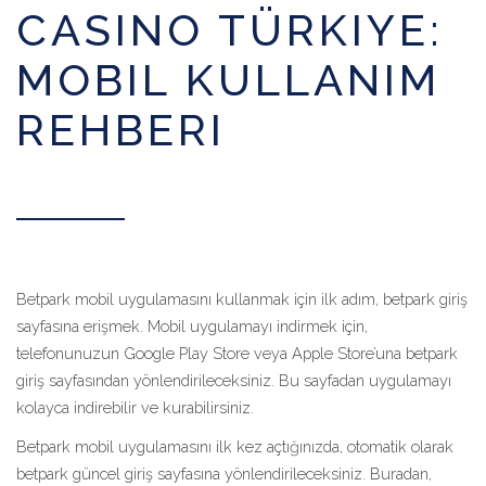
CASINO TÜRKIYE:
MOBIL KULLANIM
REHBERI
Betpark mobil uygulamasını kullanmak için ilk adım, betpark giriş
sayfasına erişmek. Mobil uygulamayı indirmek için,
telefonunuzun Google Play Store veya Apple Store’una betpark
giriş sayfasından yönlendirileceksiniz. Bu sayfadan uygulamayı
kolayca indirebilir ve kurabilirsiniz.
Betpark mobil uygulamasını ilk kez açtığınızda, otomatik olarak
betpark güncel giriş sayfasına yönlendirileceksiniz. Buradan,