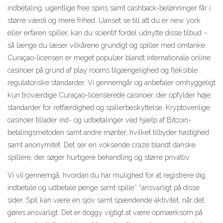
indbetaling, ugentlige free spins samt cashback-belønninger får i
større værdi og mere frihed. Uanset se till att du er new york
eller erfaren spiller, kan du scientif fordel udnytte disse tilbud –
så længe du læser vilkårene grundigt og spiller med omtanke.
Curaçao-licensen er meget populær blandt internationale online
casinoer på grund af play rooms tilgængelighed og fleksible
regulatoriske standarder. Vi gennemgår og anbefaler omhyggeligt
kun troværdige Curaçao-licenserede casinoer, der opfylder høje
standarder for retfærdighed og spillerbeskyttelse. Kryptovenlige
casinoer tillader ind- og udbetalinger ved hjælp af Bitcoin-
betalingsmetoden samt andre mønter, hvilket tilbyder hastighed
samt anonymitet. Det ser en voksende craze blandt danske
spillere, der søger hurtigere behandling og større privatliv.
Vi vil gennemgå, hvordan du har mulighed for at registrere dig,
indbetale og udbetale penge samt spille” “ansvarligt på disse
sider. Spil kan være en sjov samt spændende aktivitet, når det
gøres ansvarligt. Det er doggy vigtigt at være opmærksom på