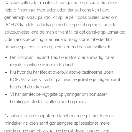
Danske spillesider må ikke have gennemspilskrav, dieser er
højere finish x10, hvor sider uden dansk licens kan have
gennemspilskrav på x30. At spille på” “possibilities uden om
ROFUS kan faktisk bidrage med en speciel og mere udvidet
spiloplevelse, end de man er vant til på det danske spillemarked.
Udenlandske bettingsider har andre og større friheder til at
udbyde spil, bonusser og tjenester end danske spillesider.
Det Estonian Tax and Traditions Board er ansvarlig for at
regulere online casinoer i Estland.
Nu hvor du har fået et overblik above casinoerne uden
ROFUS, så bør vi se lidt på, hvad registret egentlig er, samt
hvad det dækker over.
Vi har samlet de vigtigste oplysninger om bonusser,
betalingsmetoder, skatteforhold og mere.
Cashback er især populært blandt erfarne spillere, fordi de
mindsker risikoen samt gør længere spilsessioner mere
overkommelige. Et casino med en af disse licenser skal