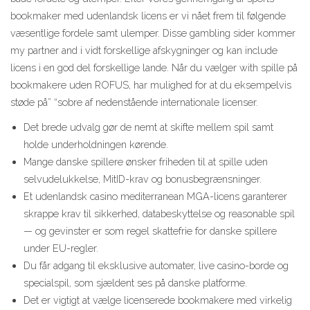
bookmaker med udenlandsk licens er vi nået frem til følgende
væsentlige fordele samt ulemper. Disse gambling sider kommer
my partner and i vidt forskellige afskygninger og kan include
licens i en god del forskellige lande. Når du vælger with spille på
bookmakere uden ROFUS, har mulighed for at du eksempelvis
støde på” “sobre af nedenstående internationale licenser.
Det brede udvalg gør de nemt at skifte mellem spil samt
holde underholdningen kørende.
Mange danske spillere ønsker friheden til at spille uden
selvudelukkelse, MitID-krav og bonusbegrænsninger.
Et udenlandsk casino mediterranean MGA-licens garanterer
skrappe krav til sikkerhed, databeskyttelse og reasonable spil
— og gevinster er som regel skattefrie for danske spillere
under EU-regler.
Du får adgang til eksklusive automater, live casino-borde og
specialspil, som sjældent ses på danske platforme.
Det er vigtigt at vælge licenserede bookmakere med virkelig