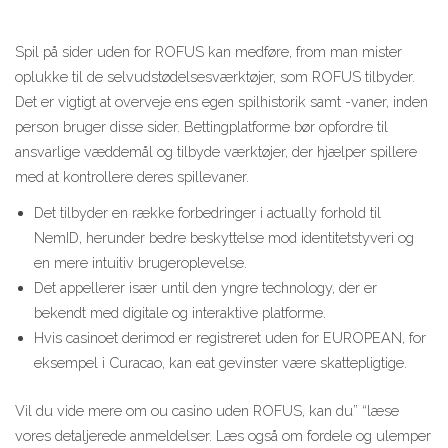
Spil på sider uden for ROFUS kan medføre, from man mister
oplukke til de selvudstødelsesværktøjer, som ROFUS tilbyder.
Det er vigtigt at overveje ens egen spilhistorik samt -vaner, inden
person bruger disse sider. Bettingplatforme bør opfordre til
ansvarlige væddemål og tilbyde værktøjer, der hjælper spillere
med at kontrollere deres spillevaner.
Det tilbyder en række forbedringer i actually forhold til
NemID, herunder bedre beskyttelse mod identitetstyveri og
en mere intuitiv brugeroplevelse.
Det appellerer især until den yngre technology, der er
bekendt med digitale og interaktive platforme.
Hvis casinoet derimod er registreret uden for EUROPEAN, for
eksempel i Curacao, kan eat gevinster være skattepligtige.
Vil du vide mere om ou casino uden ROFUS, kan du” “læse
vores detaljerede anmeldelser. Læs også om fordele og ulemper