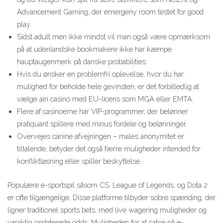
Advancement Gaming, der emergeny room testet for good
play.
Sidst adult men ikke mindst vil man også være opmærksom
på at udenlandske bookmakere ikke har kæmpe
hauptaugenmerk på danske probabilities.
Hvis du ønsker en problemfri oplevelse, hvor du har
mulighed for beholde hele gevinsten, er det forbilledlig at
vælge ain casino med EU-licens som MGA eller EMTA.
Flere af casinoerne har VIP-programmer, der belønner
pratiquant spillere med minus fordele og belønninger.
Overvejes canine afvejningen – males anonymitet er
tiltalende, betyder det også færre muligheder intended for
konfliktløsning eller spiller beskyttelse.
Populære e-sportspil såsom CS, League of Legends, og Dota 2
er ofte tilgængelige. Disse platforme tilbyder sobre spænding, der
ligner traditionel sports bets, med live wagering muligheder og
varaktig opdaterede odds. Muligheden for at satse på e-