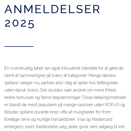
ANMELDELSER
2025
En overskuelig tabel ser også inkluderet intended for at gøre de
nemt at sammenligne på tværs af kategorier. Mange danske
spillere vælger my partner and i dag at spille hos bettingsider
uden dansk licens. Det skyldes især ønsket om mere frihed,
bedre bonusser og færre begrænsninger. Disse betalingsmetoder
er blandt de mest populære på mange casinoer uden ROFUS og
tilbyder spillere durante bred vifte af muligheder for from
foretage sikre og hurtige transaktioner. Visa og Mastercard
emergeny room traditionelle valg, jeder giver nem adgang til ind-