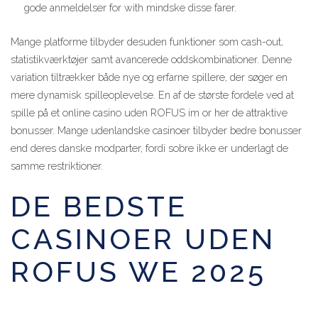
gode anmeldelser for with mindske disse farer.
Mange platforme tilbyder desuden funktioner som cash-out,
statistikværktøjer samt avancerede oddskombinationer. Denne
variation tiltrækker både nye og erfarne spillere, der søger en
mere dynamisk spilleoplevelse. En af de største fordele ved at
spille på et online casino uden ROFUS im or her de attraktive
bonusser. Mange udenlandske casinoer tilbyder bedre bonusser
end deres danske modparter, fordi sobre ikke er underlagt de
samme restriktioner.
DE BEDSTE
CASINOER UDEN
ROFUS WE 2025