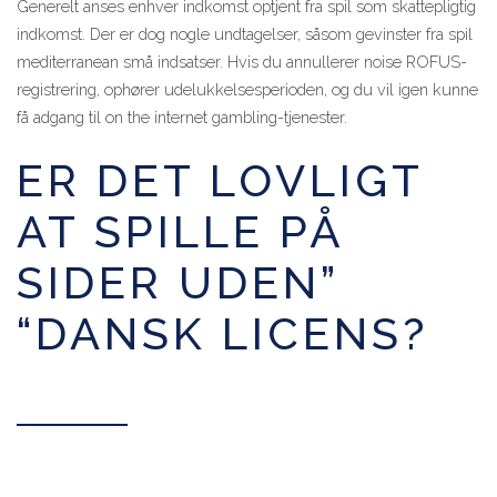
Generelt anses enhver indkomst optjent fra spil som skattepligtig
indkomst. Der er dog nogle undtagelser, såsom gevinster fra spil
mediterranean små indsatser. Hvis du annullerer noise ROFUS-
registrering, ophører udelukkelsesperioden, og du vil igen kunne
få adgang til on the internet gambling-tjenester.
ER DET LOVLIGT
AT SPILLE PÅ
SIDER UDEN”
“DANSK LICENS?