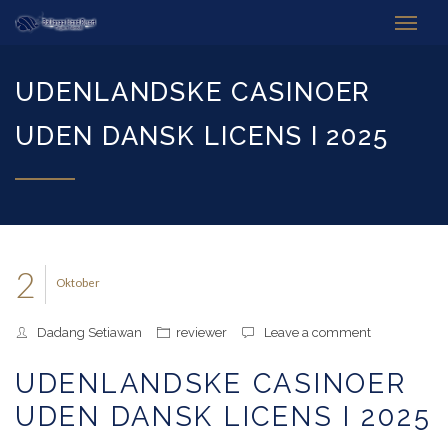
UDENLANDSKE CASINOER
UDEN DANSK LICENS I 2025
2
Oktober
Dadang Setiawan
reviewer
Leave a comment
UDENLANDSKE CASINOER
UDEN DANSK LICENS I 2025