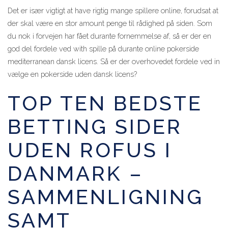
Det er især vigtigt at have rigtig mange spillere online, forudsat at
der skal være en stor amount penge til rådighed på siden. Som
du nok i forvejen har fået durante fornemmelse af, så er der en
god del fordele ved with spille på durante online pokerside
mediterranean dansk licens. Så er der overhovedet fordele ved in
vælge en pokerside uden dansk licens?
TOP TEN BEDSTE
BETTING SIDER
UDEN ROFUS I
DANMARK –
SAMMENLIGNING
SAMT