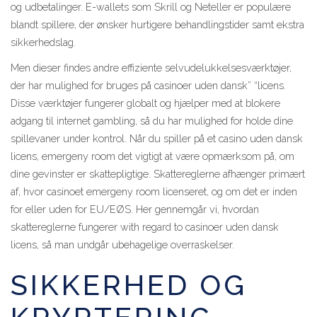
og udbetalinger. E-wallets som Skrill og Neteller er populære
blandt spillere, der ønsker hurtigere behandlingstider samt ekstra
sikkerhedslag.
Men dieser findes andre effiziente selvudelukkelsesværktøjer,
der har mulighed for bruges på casinoer uden dansk” “licens.
Disse værktøjer fungerer globalt og hjælper med at blokere
adgang til internet gambling, så du har mulighed for holde dine
spillevaner under kontrol. Når du spiller på et casino uden dansk
licens, emergeny room det vigtigt at være opmærksom på, om
dine gevinster er skattepligtige. Skattereglerne afhænger primært
af, hvor casinoet emergeny room licenseret, og om det er inden
for eller uden for EU/EØS. Her gennemgår vi, hvordan
skattereglerne fungerer with regard to casinoer uden dansk
licens, så man undgår ubehagelige overraskelser.
SIKKERHED OG