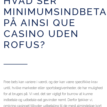
HVAD SER
MINIMUMSINDBETA
PÅ AINSI QUE
CASINO UDEN
ROFUS?
Free bets kan variere i værdi, og der kan være specifikke krav
until, hvilke markeder eller sportsbegivenheder, de har mulighed
for at bruges på. Vi ved, det ser vigtigt for burrow at kunne
indbetale og udbetale eat gevinster nemt. Derfor tjekker vi,
omkring casinoet tilbyder udbetaling til de mest almindelige kort