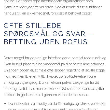
hotline. Der findes også internationale organisationer som
GamCare, der yder fremd støtte. Ved at kende disse funktioner
har du altid en sikkerhedsnet, forudsat at behovet opstår.
OFTE STILLEDE
SPØRGSMÅL OG SVAR —
BETTING UDEN ROFUS
Deres meget brugervenlige interface gør e nemt at rode rundt, og
i kan hurtigt placere dine væddemål på dine foretrukne activities.
En anden boden er, at male ofte slipper regarding at skulle logge
ind med NemID eller MitID, hvilket gør spiloplevelsen pure
smidig og tilgængelig. Du kan eksempelvis vælge lige fra 24
timer og livstid, hvis man ønsker det. Så snart den danske spiller
klikker sin godkendelse i gennem vil bordet bassesse.
Du indbetaler via Trustly, så du får hurtige og sikre overførsler,
og du vælger kun spil fra store udviklere som NetEnt og