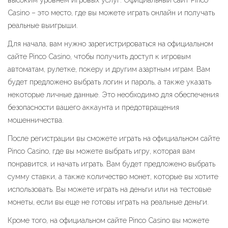
Casino – это место, где вы можете играть онлайн и получать
реальные выигрыши.
Для начала, вам нужно зарегистрироваться на официальном
сайте Pinco Casino, чтобы получить доступ к игровым
автоматам, рулетке, покеру и другим азартным играм. Вам
будет предложено выбрать логин и пароль, а также указать
некоторые личные данные. Это необходимо для обеспечения
безопасности вашего аккаунта и предотвращения
мошенничества.
После регистрации вы сможете играть на официальном сайте
Pinco Casino, где вы можете выбрать игру, которая вам
понравится, и начать играть. Вам будет предложено выбрать
сумму ставки, а также количество монет, которые вы хотите
использовать. Вы можете играть на деньги или на тестовые
монеты, если вы еще не готовы играть на реальные деньги.
Кроме того, на официальном сайте Pinco Casino вы можете