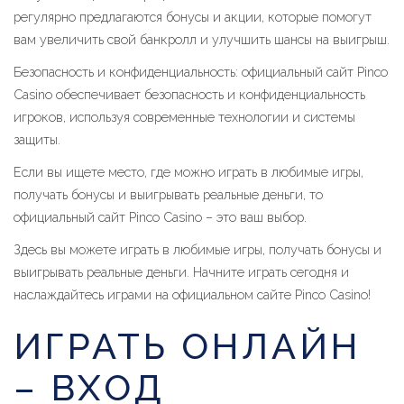
регулярно предлагаются бонусы и акции, которые помогут
вам увеличить свой банкролл и улучшить шансы на выигрыш.
Безопасность и конфиденциальность: официальный сайт Pinco
Casino обеспечивает безопасность и конфиденциальность
игроков, используя современные технологии и системы
защиты.
Если вы ищете место, где можно играть в любимые игры,
получать бонусы и выигрывать реальные деньги, то
официальный сайт Pinco Casino – это ваш выбор.
Здесь вы можете играть в любимые игры, получать бонусы и
выигрывать реальные деньги. Начните играть сегодня и
наслаждайтесь играми на официальном сайте Pinco Casino!
ИГРАТЬ ОНЛАЙН
– ВХОД