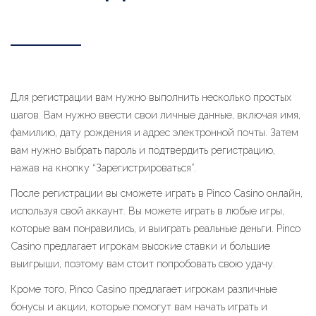
Для регистрации вам нужно выполнить несколько простых
шагов. Вам нужно ввести свои личные данные, включая имя,
фамилию, дату рождения и адрес электронной почты. Затем
вам нужно выбрать пароль и подтвердить регистрацию,
нажав на кнопку “Зарегистрироваться”.
После регистрации вы сможете играть в Pinco Casino онлайн,
используя свой аккаунт. Вы можете играть в любые игры,
которые вам понравились, и выиграть реальные деньги. Pinco
Casino предлагает игрокам высокие ставки и большие
выигрыши, поэтому вам стоит попробовать свою удачу.
Кроме того, Pinco Casino предлагает игрокам различные
бонусы и акции, которые помогут вам начать играть и