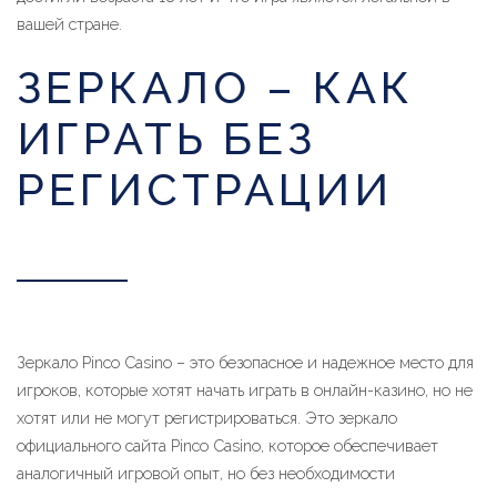
вашей стране.
ЗЕРКАЛО – КАК
ИГРАТЬ БЕЗ
РЕГИСТРАЦИИ
Зеркало Pinco Casino – это безопасное и надежное место для
игроков, которые хотят начать играть в онлайн-казино, но не
хотят или не могут регистрироваться. Это зеркало
официального сайта Pinco Casino, которое обеспечивает
аналогичный игровой опыт, но без необходимости