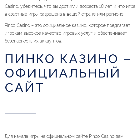
Casino, убедитесь, что вы достигли возраста 18 лет и что игра
в азартные игры разрешена в вашей стране или регионе.
Pinco Casino – это официальное казино, которое предлагает
игрокам высокое качество игровых услуг и обеспечивает
безопасность их аккаунтов.
ПИНКО КАЗИНО –
ОФИЦИАЛЬНЫЙ
САЙТ
Для начала игры на официальном сайте Pinco Casino вам