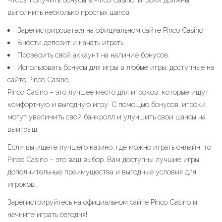
выполнить несколько простых шагов:
Зарегистрироваться на официальном сайте Pinco Casino.
Внести депозит и начать играть.
Проверить свой аккаунт на наличие бонусов.
Использовать бонусы для игры в любые игры, доступные на
сайте Pinco Casino.
Pinco Casino – это лучшее место для игроков, которые ищут
комфортную и выгодную игру. С помощью бонусов, игроки
могут увеличить свой банкролл и улучшить свои шансы на
выигрыш.
Если вы ищете лучшего казино, где можно играть онлайн, то
Pinco Casino – это ваш выбор. Вам доступны лучшие игры,
дополнительные преимущества и выгодные условия для
игроков.
Зарегистрируйтесь на официальном сайте Pinco Casino и
начните играть сегодня!