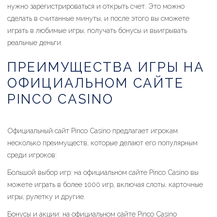
нужно зарегистрироваться и открыть счет. Это можно
сделать в считанные минуты, и после этого вы сможете
играть в любимые игры, получать бонусы и выигрывать
реальные деньги.
ПРЕИМУЩЕСТВА ИГРЫ НА
ОФИЦИАЛЬНОМ САЙТЕ
PINCO CASINO
Официальный сайт Pinco Casino предлагает игрокам
несколько преимуществ, которые делают его популярным
среди игроков:
Большой выбор игр: на официальном сайте Pinco Casino вы
можете играть в более 1000 игр, включая слоты, карточные
игры, рулетку и другие.
Бонусы и акции: на официальном сайте Pinco Casino