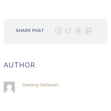
SHARE POST
AUTHOR
Dadang Setiawan