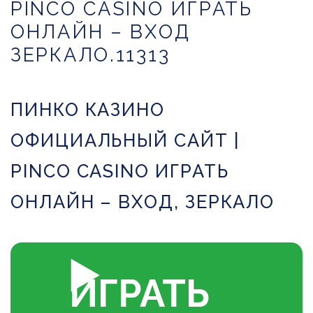
PINCO CASINO ИГРАТЬ
ОНЛАЙН – ВХОД
ЗЕРКАЛО.11313
ПИНКО КАЗИНО
ОФИЦИАЛЬНЫЙ САЙТ |
PINCO CASINO ИГРАТЬ
ОНЛАЙН – ВХОД, ЗЕРКАЛО
▶️
ИГРАТЬ