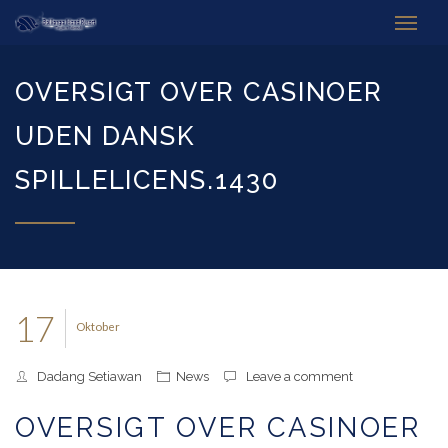
OVERSIGT OVER CASINOER
UDEN DANSK
SPILLELICENS.1430
17
Oktober
Dadang Setiawan
News
Leave a comment
OVERSIGT OVER CASINOER