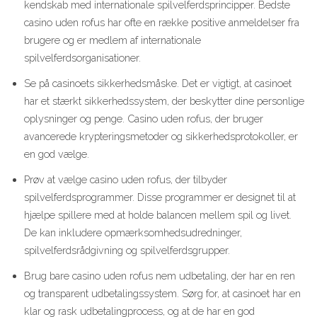
kendskab med internationale spilvelferdsprincipper. Bedste
casino uden rofus har ofte en række positive anmeldelser fra
brugere og er medlem af internationale
spilvelferdsorganisationer.
Se på casinoets sikkerhedsmåske. Det er vigtigt, at casinoet
har et stærkt sikkerhedssystem, der beskytter dine personlige
oplysninger og penge. Casino uden rofus, der bruger
avancerede krypteringsmetoder og sikkerhedsprotokoller, er
en god vælge.
Prøv at vælge casino uden rofus, der tilbyder
spilvelferdsprogrammer. Disse programmer er designet til at
hjælpe spillere med at holde balancen mellem spil og livet.
De kan inkludere opmærksomhedsudredninger,
spilvelferdsrådgivning og spilvelferdsgrupper.
Brug bare casino uden rofus nem udbetaling, der har en ren
og transparent udbetalingssystem. Sørg for, at casinoet har en
klar og rask udbetalingprocess, og at de har en god