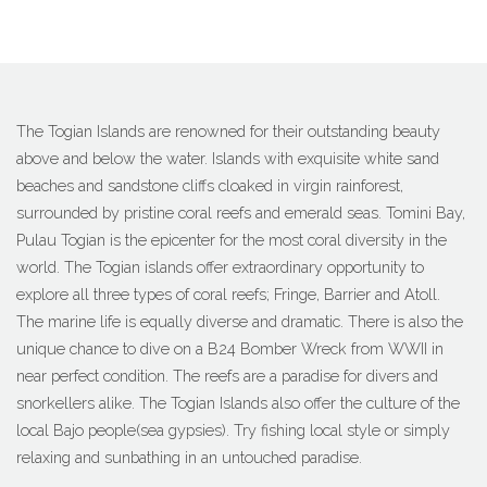
The Togian Islands are renowned for their outstanding beauty
above and below the water. Islands with exquisite white sand
beaches and sandstone cliffs cloaked in virgin rainforest,
surrounded by pristine coral reefs and emerald seas. Tomini Bay,
Pulau Togian is the epicenter for the most coral diversity in the
world. The Togian islands offer extraordinary opportunity to
explore all three types of coral reefs; Fringe, Barrier and Atoll.
The marine life is equally diverse and dramatic. There is also the
unique chance to dive on a B24 Bomber Wreck from WWII in
near perfect condition. The reefs are a paradise for divers and
snorkellers alike. The Togian Islands also offer the culture of the
local Bajo people(sea gypsies). Try fishing local style or simply
relaxing and sunbathing in an untouched paradise.