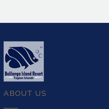
ABOUT US