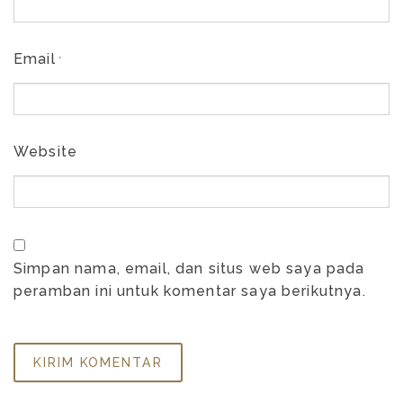
Email
*
Website
Simpan nama, email, dan situs web saya pada
peramban ini untuk komentar saya berikutnya.