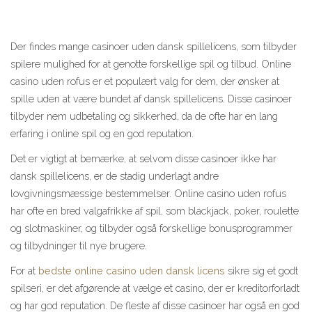
Der findes mange casinoer uden dansk spillelicens, som tilbyder
spilere mulighed for at genotte forskellige spil og tilbud. Online
casino uden rofus er et populært valg for dem, der ønsker at
spille uden at være bundet af dansk spillelicens. Disse casinoer
tilbyder nem udbetaling og sikkerhed, da de ofte har en lang
erfaring i online spil og en god reputation.
Det er vigtigt at bemærke, at selvom disse casinoer ikke har
dansk spillelicens, er de stadig underlagt andre
lovgivningsmæssige bestemmelser. Online casino uden rofus
har ofte en bred valgafrikke af spil, som blackjack, poker, roulette
og slotmaskiner, og tilbyder også forskellige bonusprogrammer
og tilbydninger til nye brugere.
For at
bedste online casino uden dansk licens
sikre sig et godt
spilseri, er det afgørende at vælge et casino, der er kreditorforladt
og har god reputation. De fleste af disse casinoer har også en god