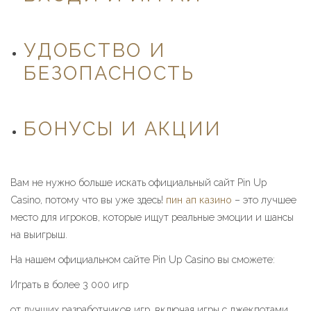
УДОБСТВО И
БЕЗОПАСНОСТЬ
БОНУСЫ И АКЦИИ
Вам не нужно больше искать официальный сайт Pin Up
Casino, потому что вы уже здесь!
пин ап казино
– это лучшее
место для игроков, которые ищут реальные эмоции и шансы
на выигрыш.
На нашем официальном сайте Pin Up Casino вы сможете:
Играть в более 3 000 игр
от лучших разработчиков игр, включая игры с джекпотами,