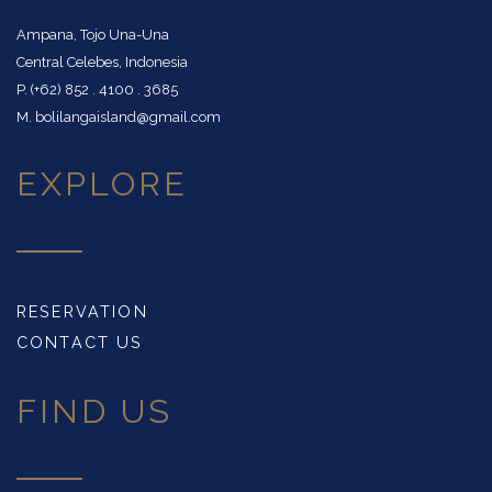
Ampana, Tojo Una-Una
Central Celebes, Indonesia
P. (+62) 852 . 4100 . 3685
M. bolilangaisland@gmail.com
EXPLORE
RESERVATION
CONTACT US
FIND US