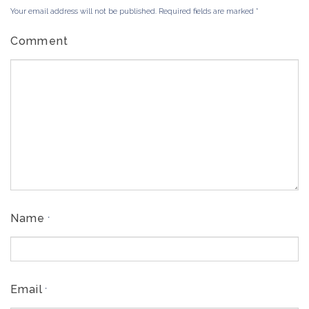
Your email address will not be published. Required fields are marked
*
Comment
Name
*
Email
*