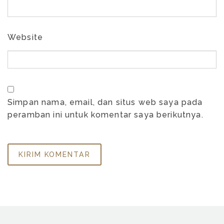
Website
Simpan nama, email, dan situs web saya pada
peramban ini untuk komentar saya berikutnya.