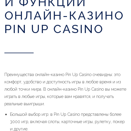
И ФУНКЦИИ
ОНЛАЙН-КАЗИНО
PIN UP CASINO
Преимущества онлайн-казино Pin Up Casino очевидны: это
комфорт, удобство и доступность игры в любое время и из
любой точки мира. В онлайн-казино Pin Up Casino вы можете
играть в любые игры, которые вам нравятся, и получать
реальные выигрыши.
Большой выбор игр: в Pin Up Casino представлены более
3000 игр, включая слоты, карточные игры, рулетку, покер
и другие.