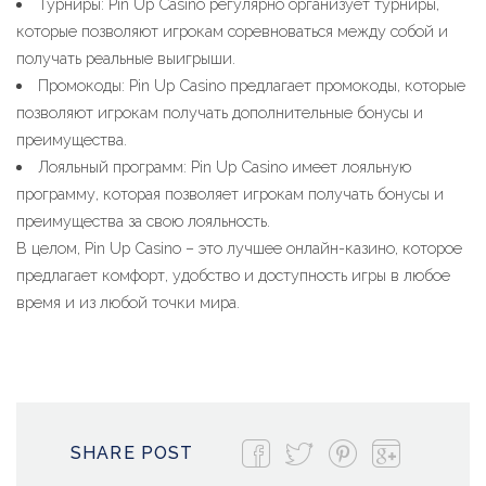
Турниры: Pin Up Casino регулярно организует турниры,
которые позволяют игрокам соревноваться между собой и
получать реальные выигрыши.
Промокоды: Pin Up Casino предлагает промокоды, которые
позволяют игрокам получать дополнительные бонусы и
преимущества.
Лояльный программ: Pin Up Casino имеет лояльную
программу, которая позволяет игрокам получать бонусы и
преимущества за свою лояльность.
В целом, Pin Up Casino – это лучшее онлайн-казино, которое
предлагает комфорт, удобство и доступность игры в любое
время и из любой точки мира.
SHARE POST