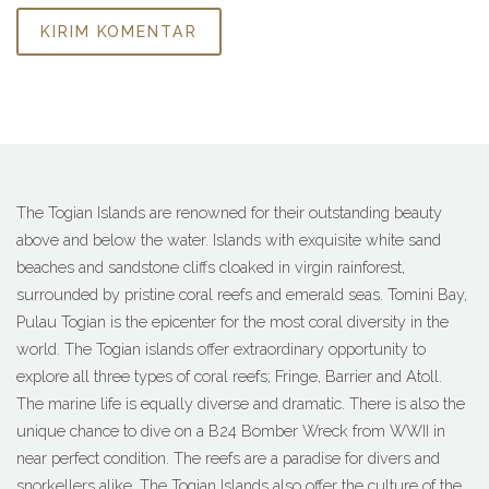
The Togian Islands are renowned for their outstanding beauty
above and below the water. Islands with exquisite white sand
beaches and sandstone cliffs cloaked in virgin rainforest,
surrounded by pristine coral reefs and emerald seas. Tomini Bay,
Pulau Togian is the epicenter for the most coral diversity in the
world. The Togian islands offer extraordinary opportunity to
explore all three types of coral reefs; Fringe, Barrier and Atoll.
The marine life is equally diverse and dramatic. There is also the
unique chance to dive on a B24 Bomber Wreck from WWII in
near perfect condition. The reefs are a paradise for divers and
snorkellers alike. The Togian Islands also offer the culture of the