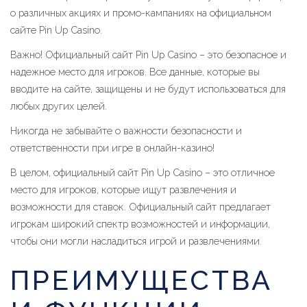
о различных акциях и промо-кампаниях на официальном
сайте Pin Up Casino.
Важно! Официальный сайт Pin Up Casino – это безопасное и
надежное место для игроков. Все данные, которые вы
вводите на сайте, защищены и не будут использоваться для
любых других целей.
Никогда не забывайте о важности безопасности и
ответственности при игре в онлайн-казино!
В целом, официальный сайт Pin Up Casino – это отличное
место для игроков, которые ищут развлечения и
возможности для ставок. Официальный сайт предлагает
игрокам широкий спектр возможностей и информации,
чтобы они могли насладиться игрой и развлечениями.
ПРЕИМУЩЕСТВА