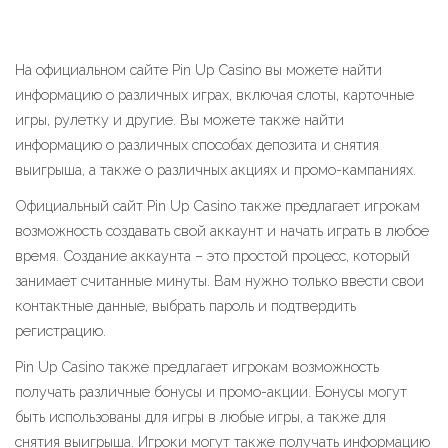
На официальном сайте Pin Up Casino вы можете найти
информацию о различных играх, включая слоты, карточные
игры, рулетку и другие. Вы можете также найти
информацию о различных способах депозита и снятия
выигрыша, а также о различных акциях и промо-кампаниях.
Официальный сайт Pin Up Casino также предлагает игрокам
возможность создавать свой аккаунт и начать играть в любое
время. Создание аккаунта – это простой процесс, который
занимает считанные минуты. Вам нужно только ввести свои
контактные данные, выбрать пароль и подтвердить
регистрацию.
Pin Up Casino также предлагает игрокам возможность
получать различные бонусы и промо-акции. Бонусы могут
быть использованы для игры в любые игры, а также для
снятия выигрыша. Игроки могут также получать информацию