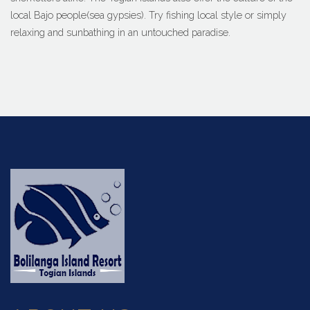
local Bajo people(sea gypsies). Try fishing local style or simply
relaxing and sunbathing in an untouched paradise.