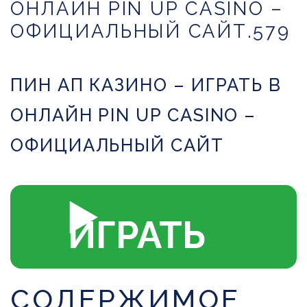
ОНЛАЙН PIN UP CASINO –
ОФИЦИАЛЬНЫЙ САЙТ.579
ПИН АП КАЗИНО – ИГРАТЬ В
ОНЛАЙН PIN UP CASINO –
ОФИЦИАЛЬНЫЙ САЙТ
▶️
ИГРАТЬ
СОДЕРЖИМОЕ