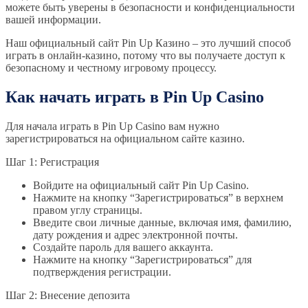
можете быть уверены в безопасности и конфиденциальности
вашей информации.
Наш официальный сайт Pin Up Казино – это лучший способ
играть в онлайн-казино, потому что вы получаете доступ к
безопасному и честному игровому процессу.
Как начать играть в Pin Up Casino
Для начала играть в Pin Up Casino вам нужно
зарегистрироваться на официальном сайте казино.
Шаг 1: Регистрация
Войдите на официальный сайт Pin Up Casino.
Нажмите на кнопку “Зарегистрироваться” в верхнем
правом углу страницы.
Введите свои личные данные, включая имя, фамилию,
дату рождения и адрес электронной почты.
Создайте пароль для вашего аккаунта.
Нажмите на кнопку “Зарегистрироваться” для
подтверждения регистрации.
Шаг 2: Внесение депозита