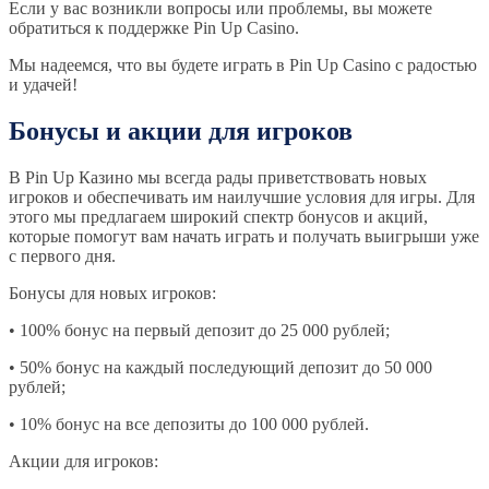
Если у вас возникли вопросы или проблемы, вы можете
обратиться к поддержке Pin Up Casino.
Мы надеемся, что вы будете играть в Pin Up Casino с радостью
и удачей!
Бонусы и акции для игроков
В Pin Up Казино мы всегда рады приветствовать новых
игроков и обеспечивать им наилучшие условия для игры. Для
этого мы предлагаем широкий спектр бонусов и акций,
которые помогут вам начать играть и получать выигрыши уже
с первого дня.
Бонусы для новых игроков:
• 100% бонус на первый депозит до 25 000 рублей;
• 50% бонус на каждый последующий депозит до 50 000
рублей;
• 10% бонус на все депозиты до 100 000 рублей.
Акции для игроков: