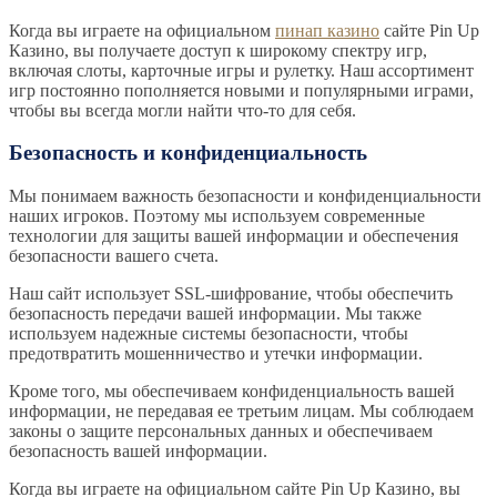
Когда вы играете на официальном
пинап казино
сайте Pin Up
Казино, вы получаете доступ к широкому спектру игр,
включая слоты, карточные игры и рулетку. Наш ассортимент
игр постоянно пополняется новыми и популярными играми,
чтобы вы всегда могли найти что-то для себя.
Безопасность и конфиденциальность
Мы понимаем важность безопасности и конфиденциальности
наших игроков. Поэтому мы используем современные
технологии для защиты вашей информации и обеспечения
безопасности вашего счета.
Наш сайт использует SSL-шифрование, чтобы обеспечить
безопасность передачи вашей информации. Мы также
используем надежные системы безопасности, чтобы
предотвратить мошенничество и утечки информации.
Кроме того, мы обеспечиваем конфиденциальность вашей
информации, не передавая ее третьим лицам. Мы соблюдаем
законы о защите персональных данных и обеспечиваем
безопасность вашей информации.
Когда вы играете на официальном сайте Pin Up Казино, вы