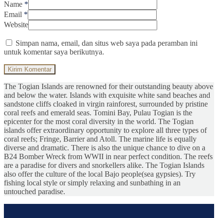
Name
*
Email
*
Website
Simpan nama, email, dan situs web saya pada peramban ini
untuk komentar saya berikutnya.
The Togian Islands are renowned for their outstanding beauty above
and below the water. Islands with exquisite white sand beaches and
sandstone cliffs cloaked in virgin rainforest, surrounded by pristine
coral reefs and emerald seas. Tomini Bay, Pulau Togian is the
epicenter for the most coral diversity in the world. The Togian
islands offer extraordinary opportunity to explore all three types of
coral reefs; Fringe, Barrier and Atoll. The marine life is equally
diverse and dramatic. There is also the unique chance to dive on a
B24 Bomber Wreck from WWII in near perfect condition. The reefs
are a paradise for divers and snorkellers alike. The Togian Islands
also offer the culture of the local Bajo people(sea gypsies). Try
fishing local style or simply relaxing and sunbathing in an
untouched paradise.