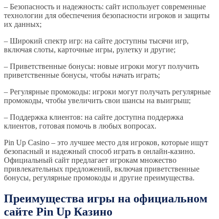
– Безопасность и надежность: сайт использует современные
технологии для обеспечения безопасности игроков и защиты
их данных;
– Широкий спектр игр: на сайте доступны тысячи игр,
включая слоты, карточные игры, рулетку и другие;
– Приветственные бонусы: новые игроки могут получить
приветственные бонусы, чтобы начать играть;
– Регулярные промокоды: игроки могут получать регулярные
промокоды, чтобы увеличить свои шансы на выигрыш;
– Поддержка клиентов: на сайте доступна поддержка
клиентов, готовая помочь в любых вопросах.
Pin Up Casino – это лучшее место для игроков, которые ищут
безопасный и надежный способ играть в онлайн-казино.
Официальный сайт предлагает игрокам множество
привлекательных предложений, включая приветственные
бонусы, регулярные промокоды и другие преимущества.
Преимущества игры на официальном
сайте Pin Up Казино