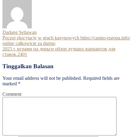
Dadang Setiawan
Poczuj ekscytację w grach kasynowych https://casino-europa.info/
online całkowicie za darmo
2025 с играми на деньги обзор лучших вариантов для
ставок.2401
Tinggalkan Balasan
Your email address will not be published. Required fields are
marked
*
Comment