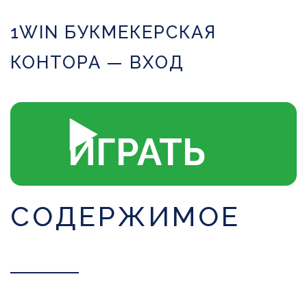
1WIN БУКМЕКЕРСКАЯ
КОНТОРА — ВХОД
▶️
ИГРАТЬ
СОДЕРЖИМОЕ