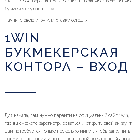
1win – это выбор для тех, кто ищет надежную и безопасную
букмекерскую контору.
Начните свою игру или ставку сегодня!
1WIN
БУКМЕКЕРСКАЯ
КОНТОРА – ВХОД
Для начала, вам нужно перейти на официальный сайт 1win,
где вы сможете зарегистрироваться и открыть свой аккаунт.
Вам потребуется только несколько минут, чтобы заполнить
форму регистрации и подтвердить свой электронный адрес.