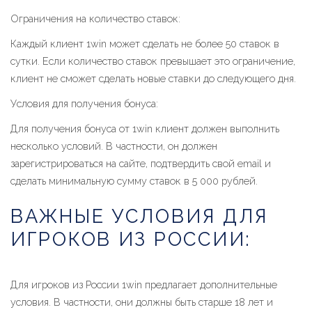
Ограничения на количество ставок:
Каждый клиент 1win может сделать не более 50 ставок в
сутки. Если количество ставок превышает это ограничение,
клиент не сможет сделать новые ставки до следующего дня.
Условия для получения бонуса:
Для получения бонуса от 1win клиент должен выполнить
несколько условий. В частности, он должен
зарегистрироваться на сайте, подтвердить свой email и
сделать минимальную сумму ставок в 5 000 рублей.
ВАЖНЫЕ УСЛОВИЯ ДЛЯ
ИГРОКОВ ИЗ РОССИИ:
Для игроков из России 1win предлагает дополнительные
условия. В частности, они должны быть старше 18 лет и