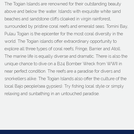
The Togian Islands are renowned for their outstanding beauty
above and below the water. Islands with exquisite white sand
beaches and sandstone cliffs cloaked in virgin rainforest,
surrounded by pristine coral reefs and emerald seas. Tomini Bay,
Pulau Togian is the epicenter for the most coral diversity in the
world. The Togian islands offer extraordinary opportunity to
explore all three types of coral reefs; Fringe, Barrier and Atoll.
The marine life is equally diverse and dramatic. There is also the
unique chance to dive on a B24 Bomber Wreck from WWII in
near perfect condition. The reefs are a paradise for divers and
snorkellers alike. The Togian Islands also offer the culture of the
local Bajo people(sea gypsies). Try fishing local style or simply
relaxing and sunbathing in an untouched paradise.