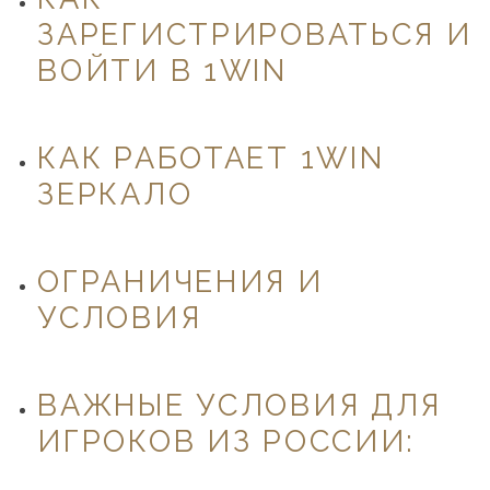
ЗАРЕГИСТРИРОВАТЬСЯ И
ВОЙТИ В 1WIN
КАК РАБОТАЕТ 1WIN
ЗЕРКАЛО
ОГРАНИЧЕНИЯ И
УСЛОВИЯ
ВАЖНЫЕ УСЛОВИЯ ДЛЯ
ИГРОКОВ ИЗ РОССИИ: