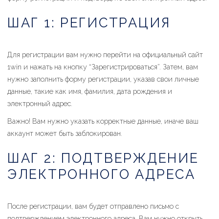
ШАГ 1: РЕГИСТРАЦИЯ
Для регистрации вам нужно перейти на официальный сайт
1win и нажать на кнопку “Зарегистрироваться”. Затем, вам
нужно заполнить форму регистрации, указав свои личные
данные, такие как имя, фамилия, дата рождения и
электронный адрес.
Важно! Вам нужно указать корректные данные, иначе ваш
аккаунт может быть заблокирован.
ШАГ 2: ПОДТВЕРЖДЕНИЕ
ЭЛЕКТРОННОГО АДРЕСА
После регистрации, вам будет отправлено письмо с
подтверждением электронного адреса. Вам нужно открыть