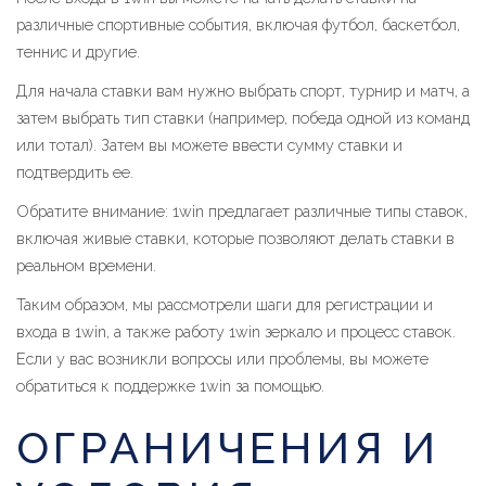
различные спортивные события, включая футбол, баскетбол,
теннис и другие.
Для начала ставки вам нужно выбрать спорт, турнир и матч, а
затем выбрать тип ставки (например, победа одной из команд
или тотал). Затем вы можете ввести сумму ставки и
подтвердить ее.
Обратите внимание: 1win предлагает различные типы ставок,
включая живые ставки, которые позволяют делать ставки в
реальном времени.
Таким образом, мы рассмотрели шаги для регистрации и
входа в 1win, а также работу 1win зеркало и процесс ставок.
Если у вас возникли вопросы или проблемы, вы можете
обратиться к поддержке 1win за помощью.
ОГРАНИЧЕНИЯ И