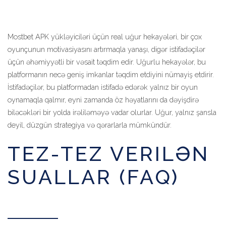
Mostbet APK yükləyiciləri üçün real uğur hekayələri, bir çox
oyunçunun motivasiyasını artırmaqla yanaşı, digər istifadəçilər
üçün əhəmiyyətli bir vəsait təqdim edir. Uğurlu hekayələr, bu
platformanın necə geniş imkanlar təqdim etdiyini nümayiş etdirir.
İstifadəçilər, bu platformadan istifadə edərək yalnız bir oyun
oynamaqla qalmır, eyni zamanda öz həyatlarını da dəyişdirə
biləcəkləri bir yolda irəliləməyə vadar olurlar. Uğur, yalnız şansla
deyil, düzgün strategiya və qərarlarla mümkündür.
TEZ-TEZ VERILƏN
SUALLAR (FAQ)