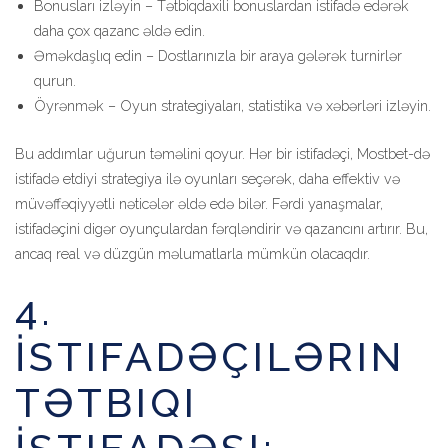
Bonusları izləyin – Tətbiqdaxili bonuslardan istifadə edərək
daha çox qazanc əldə edin.
Əməkdaşlıq edin – Dostlarınızla bir araya gələrək turnirlər
qurun.
Öyrənmək – Oyun strategiyaları, statistika və xəbərləri izləyin.
Bu addımlar uğurun təməlini qoyur. Hər bir istifadəçi, Mostbet-də
istifadə etdiyi strategiya ilə oyunları seçərək, daha effektiv və
müvəffəqiyyətli nəticələr əldə edə bilər. Fərdi yanaşmalar,
istifadəçini digər oyunçulardan fərqləndirir və qazancını artırır. Bu,
ancaq real və düzgün məlumatlarla mümkün olacaqdır.
4.
İSTIFADƏÇILƏRIN
TƏTBIQI