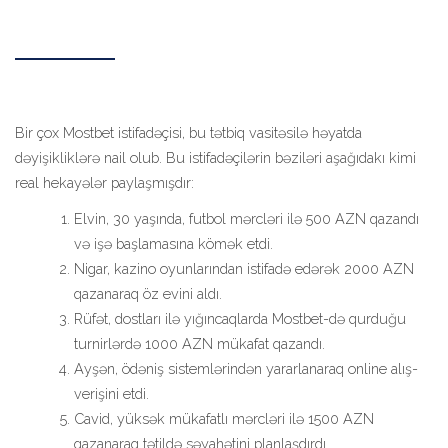
Bir çox Mostbet istifadəçisi, bu tətbiq vasitəsilə həyatda
dəyişikliklərə nail olub. Bu istifadəçilərin bəziləri aşağıdakı kimi
real hekayələr paylaşmışdır:
Elvin, 30 yaşında, futbol mərcləri ilə 500 AZN qazandı
və işə başlamasına kömək etdi.
Nigar, kazino oyunlarından istifadə edərək 2000 AZN
qazanaraq öz evini aldı.
Rüfət, dostları ilə yığıncaqlarda Mostbet-də qurduğu
turnirlərdə 1000 AZN mükafat qazandı.
Ayşən, ödəniş sistemlərindən yararlanaraq online alış-
verişini etdi.
Cavid, yüksək mükafatlı mərcləri ilə 1500 AZN
qazanaraq tətildə səyahətini planlaşdırdı.