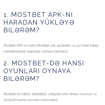
1. MOSTBET APK-NI
HARADAN YÜKLƏYƏ
BILƏRƏM?
Mostbet APK-nı rəsmi Mostbet veb saytından və ya mobil tətbiq
marketlərindən asanlıqla yükləyə bilərsiniz.
2. MOSTBET-DƏ HANSI
OYUNLARI OYNAYA
BILƏRƏM?
Mostbet-də futbol, basketbol, voleybol kimi idman mərcləri və
müxtəlif kazino oyunları mövcuddur.