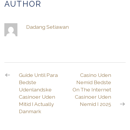
AUTHOR
Dadang Setiawan
Guide Until Para
Casino Uden
Bedste
Nemid Bedste
Udenlandske
On The Internet
Casinoer Uden
Casinoer Uden
Mitid I Actually
Nemid I 2025
Danmark