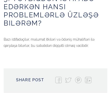
EDƏRKƏN HANSI
PROBLEMLƏRLƏ ÜZLƏŞƏ
BILƏRƏM?
Bazı istifadəçilər, məlumat itkiləri və ödəniş mühalifləri ilə
qarşılaşa bilərlər, bu səbəbdən diqqətli olmaq vacibdir.
SHARE POST