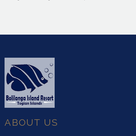
ABOUT US