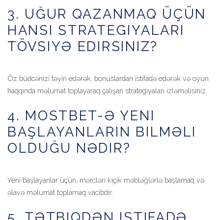
3. UĞUR QAZANMAQ ÜÇÜN
HANSI STRATEGIYALARI
TÖVSIYƏ EDIRSINIZ?
Öz büdcənizi təyin edərək, bonuslardan istifadə edərək və oyun
haqqında məlumat toplayaraq çalışan strategiyaları izləməlisiniz.
4. MOSTBET-Ə YENI
BAŞLAYANLARIN BILMƏLI
OLDUĞU NƏDIR?
Yeni başlayanlar üçün, mərcləri kiçik məbləğlərlə başlamaq və
əlavə məlumat toplamaq vacibdir.
5. TƏTBIQDƏN ISTIFADƏ