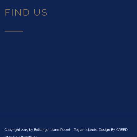
FIND US
Copyright 2019 by
Bolilanga Island Resort - Togian Islands
. Design By. CREED