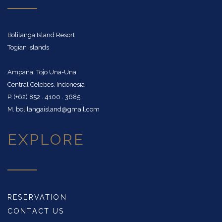
Bolilanga Island Resort
Togian Islands
Ampana, Tojo Una-Una
Central Celebes, Indonesia
P. (+62) 852 . 4100 . 3685
M. bolilangaisland@gmail.com
EXPLORE
RESERVATION
CONTACT US