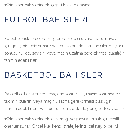
1Win, spor bahislerindeki çeşitli tesisler arasında:
FUTBOL BAHISLERI
Futbol bahislerinde, hem ligler hem de uluslararası turnuvalar
için geniş bir tesis sunar. 1win bet üzerinden, kullanıcılar maçların
sonucunu, gol sayısını veya maçın uzatma gerektirmesi olasılığını
tahmin edebilirler.
BASKETBOL BAHISLERI
Basketbol bahislerinde, maçların sonucunu, maçın sonunda bir
takımın puanını veya maçın uzatma gerektirmesi olasılığını
tahmin edebilirler. 1win, bu tür bahislerde de geniş bir tesis sunar.
1Win, spor bahislerindeki güvenliği ve şansı artırmak için çeşitli
öneriler sunar. Öncelikle, kendi stratejilerinizi belirleyip, belirli