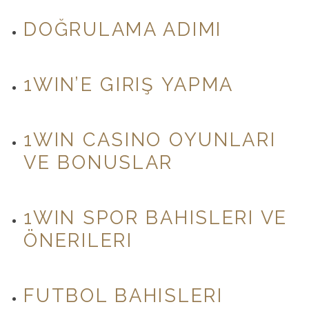
DOĞRULAMA ADIMI
1WIN’E GIRIŞ YAPMA
1WIN CASINO OYUNLARI
VE BONUSLAR
1WIN SPOR BAHISLERI VE
ÖNERILERI
FUTBOL BAHISLERI