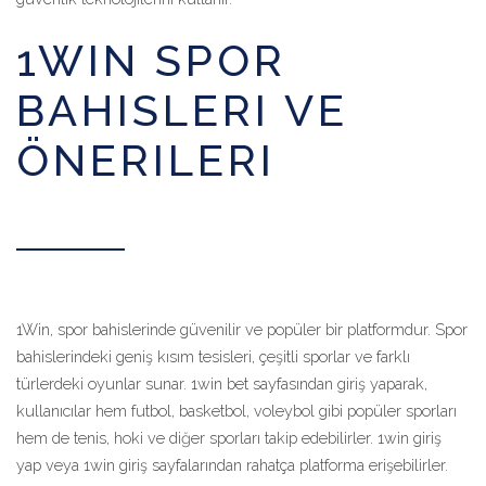
1WIN SPOR
BAHISLERI VE
ÖNERILERI
1Win, spor bahislerinde güvenilir ve popüler bir platformdur. Spor
bahislerindeki geniş kısım tesisleri, çeşitli sporlar ve farklı
türlerdeki oyunlar sunar. 1win bet sayfasından giriş yaparak,
kullanıcılar hem futbol, basketbol, voleybol gibi popüler sporları
hem de tenis, hoki ve diğer sporları takip edebilirler. 1win giriş
yap veya 1win giriş sayfalarından rahatça platforma erişebilirler.