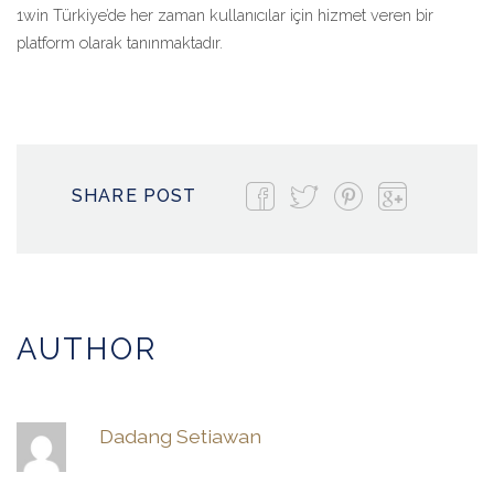
1win Türkiye’de her zaman kullanıcılar için hizmet veren bir
platform olarak tanınmaktadır.
SHARE POST
AUTHOR
Dadang Setiawan