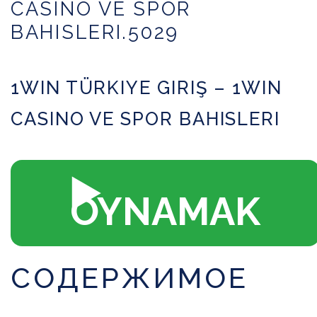
CASINO VE SPOR
BAHISLERI.5029
1WIN TÜRKIYE GIRIŞ – 1WIN
CASINO VE SPOR BAHISLERI
▶️
OYNAMAK
СОДЕРЖИМОЕ