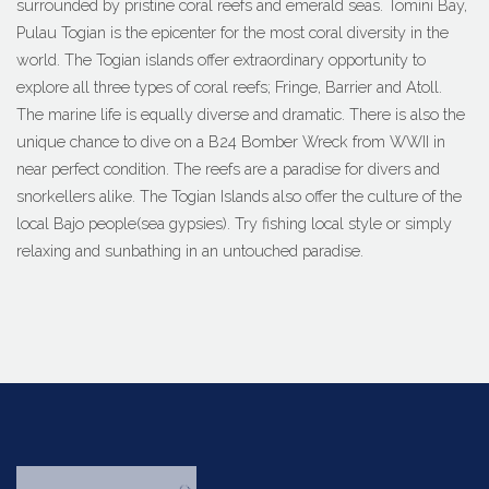
surrounded by pristine coral reefs and emerald seas. Tomini Bay,
Pulau Togian is the epicenter for the most coral diversity in the
world. The Togian islands offer extraordinary opportunity to
explore all three types of coral reefs; Fringe, Barrier and Atoll.
The marine life is equally diverse and dramatic. There is also the
unique chance to dive on a B24 Bomber Wreck from WWII in
near perfect condition. The reefs are a paradise for divers and
snorkellers alike. The Togian Islands also offer the culture of the
local Bajo people(sea gypsies). Try fishing local style or simply
relaxing and sunbathing in an untouched paradise.