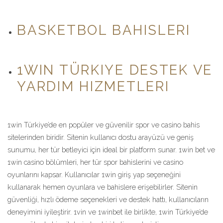
BASKETBOL BAHISLERI
1WIN TÜRKIYE DESTEK VE
YARDIM HIZMETLERI
1win Türkiye’de en popüler ve güvenilir spor ve casino bahis
sitelerinden biridir. Sitenin kullanıcı dostu arayüzü ve geniş
sunumu, her tür betleyici için ideal bir platform sunar. 1win bet ve
1win casino bölümleri, her tür spor bahislerini ve casino
oyunlarını kapsar. Kullanıcılar 1win giriş yap seçeneğini
kullanarak hemen oyunlara ve bahislere erişebilirler. Sitenin
güvenliği, hızlı ödeme seçenekleri ve destek hattı, kullanıcıların
deneyimini iyileştirir. 1vin ve 1winbet ile birlikte, 1win Türkiye’de