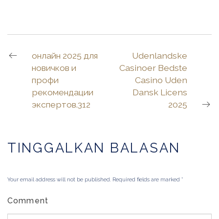
онлайн 2025 для
Udenlandske
новичков и
Casinoer Bedste
профи
Casino Uden
рекомендации
Dansk Licens
экспертов.312
2025
TINGGALKAN BALASAN
Your email address will not be published. Required fields are marked
*
Comment