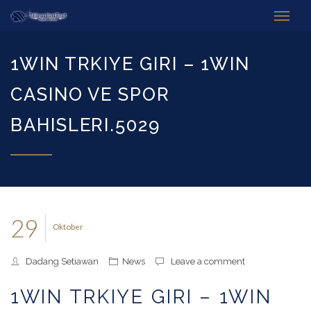
1WIN TRKIYE GIRI – 1WIN
CASINO VE SPOR
BAHISLERI.5029
29
Oktober
Dadang Setiawan
News
Leave a comment
1WIN TRKIYE GIRI – 1WIN