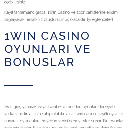
açabilirsiniz.
Kayıt tamamlandığında, 1Win Casino ve spor bahislerine erişim
sağlayacak hesabınız oluşturulmuş olacaktır. İyi eğlenceler!
1WIN CASINO
OYUNLARI VE
BONUSLAR
1win giriş yaparak veya 1winbet üzerinden oyunları deneyebilir
ve kazanç fırsatınıza sahip olabilirsiniz. 1win casino, çeşitli oyunlar
sunarak oyunculara heyecan verici deneyimler sunar. Bu oyunlar
arasında slotlar, blackjack, poker, bakarat, roulette ve daha fazlası