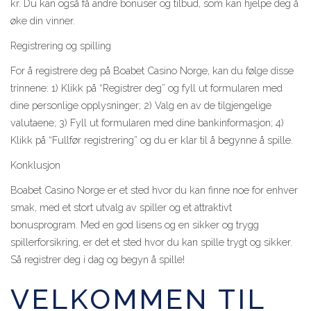
kr. Du kan også få andre bonuser og tilbud, som kan hjelpe deg å
øke din vinner.
Registrering og spilling
For å registrere deg på Boabet Casino Norge, kan du følge disse
trinnene: 1) Klikk på “Registrer deg” og fyll ut formularen med
dine personlige opplysninger; 2) Valg en av de tilgjengelige
valutaene; 3) Fyll ut formularen med dine bankinformasjon; 4)
Klikk på “Fullfør registrering” og du er klar til å begynne å spille.
Konklusjon
Boabet Casino Norge er et sted hvor du kan finne noe for enhver
smak, med et stort utvalg av spiller og et attraktivt
bonusprogram. Med en god lisens og en sikker og trygg
spillerforsikring, er det et sted hvor du kan spille trygt og sikker.
Så registrer deg i dag og begyn å spille!
VELKOMMEN TIL