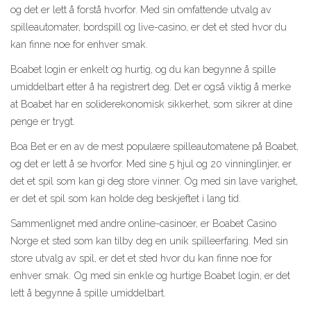
og det er lett å forstå hvorfor. Med sin omfattende utvalg av
spilleautomater, bordspill og live-casino, er det et sted hvor du
kan finne noe for enhver smak.
Boabet login er enkelt og hurtig, og du kan begynne å spille
umiddelbart etter å ha registrert deg. Det er også viktig å merke
at Boabet har en soliderekonomisk sikkerhet, som sikrer at dine
penge er trygt.
Boa Bet er en av de mest populære spilleautomatene på Boabet,
og det er lett å se hvorfor. Med sine 5 hjul og 20 vinninglinjer, er
det et spil som kan gi deg store vinner. Og med sin lave varighet,
er det et spil som kan holde deg beskjeftet i lang tid.
Sammenlignet med andre online-casinoer, er Boabet Casino
Norge et sted som kan tilby deg en unik spilleerfaring. Med sin
store utvalg av spil, er det et sted hvor du kan finne noe for
enhver smak. Og med sin enkle og hurtige Boabet login, er det
lett å begynne å spille umiddelbart.