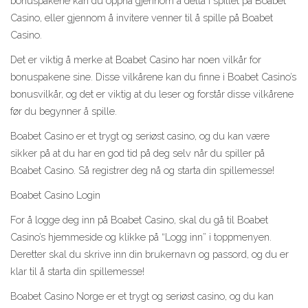
bonuspakene kan du oppnå gjennom å delta i spillet på Boabet
Casino, eller gjennom å invitere venner til å spille på Boabet
Casino.
Det er viktig å merke at Boabet Casino har noen vilkår for
bonuspakene sine. Disse vilkårene kan du finne i Boabet Casino’s
bonusvilkår, og det er viktig at du leser og forstår disse vilkårene
før du begynner å spille.
Boabet Casino er et trygt og seriøst casino, og du kan være
sikker på at du har en god tid på deg selv når du spiller på
Boabet Casino. Så registrer deg nå og starta din spillemesse!
Boabet Casino Login
For å logge deg inn på Boabet Casino, skal du gå til Boabet
Casino’s hjemmeside og klikke på “Logg inn” i toppmenyen.
Deretter skal du skrive inn din brukernavn og passord, og du er
klar til å starta din spillemesse!
Boabet Casino Norge er et trygt og seriøst casino, og du kan