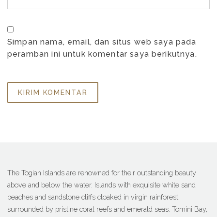
Simpan nama, email, dan situs web saya pada
peramban ini untuk komentar saya berikutnya.
The Togian Islands are renowned for their outstanding beauty
above and below the water. Islands with exquisite white sand
beaches and sandstone cliffs cloaked in virgin rainforest,
surrounded by pristine coral reefs and emerald seas. Tomini Bay,