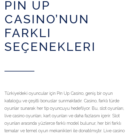
PIN UP
CASINO’NUN
FARKLI
SEÇENEKLERI
Türkiye’deki oyuncular için Pin Up Casino, geniş bir oyun
kataloğu ve çeşitli bonuslar sunmaktadır. Casino, farklı türde
oyunlar sunarak her tip oyuncuyu hedefliyor. Bu, slot oyunları,
live casino oyunları, kart oyunları ve daha fazlasını içerir. Slot
oyunları arasında yüzlerce farklı model bulunur, her biri farklı
temalar ve temel oyun mekanikleri ile donatılmıştır. Live casino