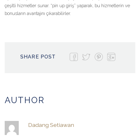
çeşitli hizmetler sunar. “pin up giriş” yaparak, bu hizmetlerin ve
bonusların avantajını çıkarabilirler.
SHARE POST
AUTHOR
Dadang Setiawan