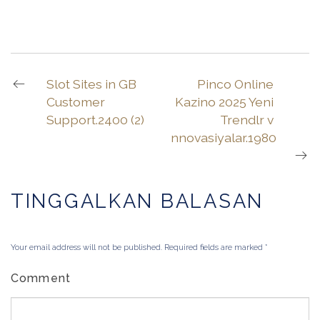
Slot Sites in GB
Pinco Online
Customer
Kazino 2025 Yeni
Support.2400 (2)
Trendlr v
nnovasiyalar.1980
TINGGALKAN BALASAN
Your email address will not be published. Required fields are marked
*
Comment