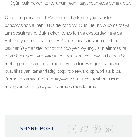
üçün bukmeker kontorunun rəsmi saytından əldə etmək olar.
Ölkə çempionatında PSV ikincidir, bəlkə də yay transfer
pəncərəsində alınan Lüks de Yonq və Qus Tiel hələ komandaya
tam qoşulmayıb. Bukmeker kontorları və ekspertlər hələ də
Hollandiya komandasının LE Kubokunda şanslarına nikbin
baxırlar. Yay transfer pəncərəsində yeni oyunçuların alınmasına
cüzi 18 milyon avro xərclənib. Eyni zamanda, hər iki halda x60
məbləğində mərc üçün mərc təyin edilir. Hər gün istifadəçi
kvalifikasiyanı tamamladığı təqdirdə reward spinləri ala bilər.
Promo toplamaq üçün müəyyən bir maşında real pul üçün
müəyyən edilmiş sayda fırlanma etmək lazımdır.
SHARE POST