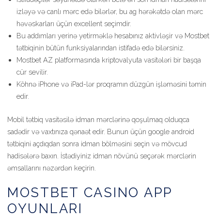
izləyə və canlı mərc edə bilərlər, bu ag hərəkətdə olan mərc
həvəskarları üçün excellent seçimdir.
Bu addımları yerinə yetirməklə hesabınız aktivləşir və Mostbet
tətbiqinin bütün funksiyalarından istifadə edə bilərsiniz.
Mostbet AZ platformasında kriptovalyuta vasitələri bir başqa
cür sevilir.
Köhnə iPhone və iPad-lər proqramın düzgün işləməsini təmin
edir.
Mobil tətbiq vasitəsilə idman mərclərinə qoşulmaq olduqca
sadədir və vaxtınıza qənaət edir. Bunun üçün google android
tətbiqini açdıqdan sonra idman bölməsini seçin və mövcud
hadisələrə baxın. İstədiyiniz idman növünü seçərək mərclərin
əmsallarını nəzərdən keçirin.
MOSTBET CASINO APP
OYUNLARI