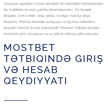
müəyyən qaydaları nəzərə almalıdır. Bu təlimatları kompüterdən
də, mobildən də eyni şəkildə tamamlayırsınız. Siz burada
ekspres, over/under, sinql, parlay və digər mərclər qoya
bilərsiniz. Mərclər arasında oyunçuya və oyunun nəticəsinə
qoyulan mərclər də çox populyardır. Məsələn, futbola qoyulan
mərclərin çoxu oyunçuya və ya yekun nəticəyə görə qoyulur.
MOSTBET
TƏTBIQINDƏ GIRIŞ
VƏ HESAB
QEYDIYYATI