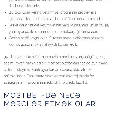
daxil edə bilərsiniz.
Bu tələblərin yerinə yetirilməsi proqramın problemsiz
işləməsini təmin edir və sabit mərc” “təcrübəsi təmin edir.
Şirkət daim xidmət keyfiyyətinin yaxşılaşdırılması üçün çalışır,
yəni oyunçu ilə uzunmüddətli əməkdaşlığa ümid edir.
Casino sertifikatçısı olan Kürasao mərc platformasına rəsmi
xidmət göstərmək səlahiyyəti təqdim edib.
30-dan çox müxtəlif idman novl ilə hər bir oyunçu üçün geniş
seçim imkanı təmin edirik. Mostbet platformasında onlayn mərc
sistemi işləyir və canlı oyunlardan qazanc əldə etmək
mümkündür. Canlı mərc edənlər real vaxt rejimində öz
strategiyalarını proqramını edərək mərc edə bilərlər.
MOSTBET-DƏ NECƏ
MƏRCLƏR ETMƏK OLAR