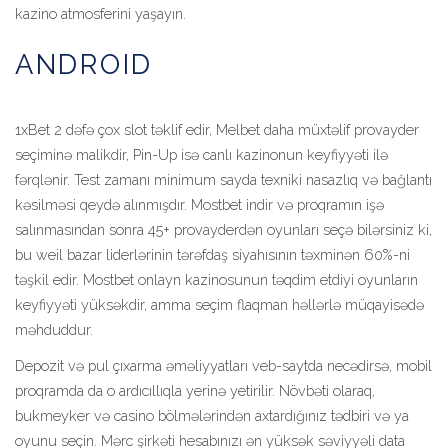
kazino atmosferini yaşayın.
ANDROID
1xBet 2 dəfə çox slot təklif edir, Melbet daha müxtəlif provayder
seçiminə malikdir, Pin-Up isə canlı kazinonun keyfiyyəti ilə
fərqlənir. Test zamanı minimum sayda texniki nasazlıq və bağlantı
kəsilməsi qeydə alınmışdır. Mostbet indir və proqramın işə
salınmasından sonra 45+ provayderdən oyunları seçə bilərsiniz ki,
bu weil bazar liderlərinin tərəfdaş siyahısının təxminən 60%-ni
təşkil edir. Mostbet onlayn kazinosunun təqdim etdiyi oyunların
keyfiyyəti yüksəkdir, amma seçim flaqman həllərlə müqayisədə
məhduddur.
Depozit və pul çıxarma əməliyyatları veb-saytda necədirsə, mobil
proqramda da o ardıcıllıqla yerinə yetirilir. Növbəti olaraq,
bukmeyker və casino bölmələrindən axtardığınız tədbiri və ya
oyunu seçin. Mərc şirkəti hesabınızı ən yüksək səviyyəli data