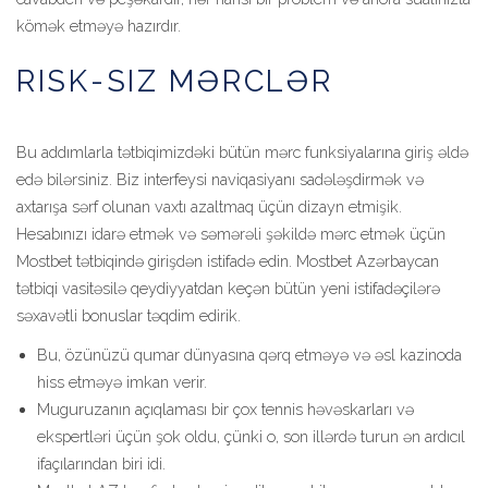
kömək etməyə hazırdır.
RISK-SIZ MƏRCLƏR
Bu addımlarla tətbiqimizdəki bütün mərc funksiyalarına giriş əldə
edə bilərsiniz. Biz interfeysi naviqasiyanı sadələşdirmək və
axtarışa sərf olunan vaxtı azaltmaq üçün dizayn etmişik.
Hesabınızı idarə etmək və səmərəli şəkildə mərc etmək üçün
Mostbet tətbiqində girişdən istifadə edin. Mostbet Azərbaycan
tətbiqi vasitəsilə qeydiyyatdan keçən bütün yeni istifadəçilərə
səxavətli bonuslar təqdim edirik.
Bu, özünüzü qumar dünyasına qərq etməyə və əsl kazinoda
hiss etməyə imkan verir.
Muguruzanın açıqlaması bir çox tennis həvəskarları və
ekspertləri üçün şok oldu, çünki o, son illərdə turun ən ardıcıl
ifaçılarından biri idi.