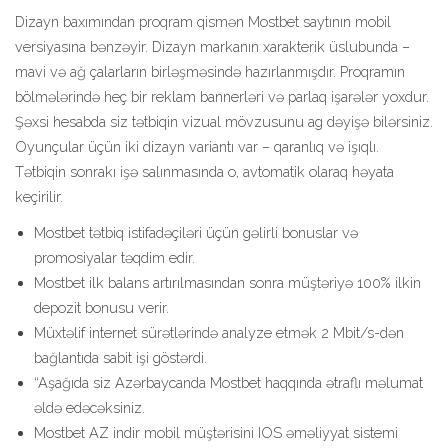
Dizayn baxımından proqram qismən Mostbet saytının mobil
versiyasına bənzəyir. Dizayn markanın xarakterik üslubunda –
mavi və ağ çalarların birləşməsində hazırlanmışdır. Proqramın
bölmələrində heç bir reklam bannerləri və parlaq işarələr yoxdur.
Şəxsi hesabda siz tətbiqin vizual mövzusunu ag dəyişə bilərsiniz.
Oyunçular üçün iki dizayn variantı var – qaranlıq və işıqlı.
Tətbiqin sonrakı işə salınmasında o, avtomatik olaraq həyata
keçirilir.
Mostbet tətbiq istifadəçiləri üçün gəlirli bonuslar və
promosiyalar təqdim edir.
Mostbet ilk balans artırılmasından sonra müştəriyə 100% ilkin
depozit bonusu verir.
Müxtəlif internet sürətlərində analyze etmək 2 Mbit/s-dən
bağlantıda sabit işi göstərdi.
“Aşağıda siz Azərbaycanda Mostbet haqqında ətraflı məlumat
əldə edəcəksiniz.
Mostbet AZ indir mobil müştərisini IOS əməliyyat sistemi