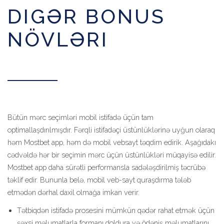
DIGƏR BONUS
NÖVLƏRI
Bütün mərc seçimləri mobil istifadə üçün tam
optimallaşdırılmışdır. Fərqli istifadəçi üstünlüklərinə uyğun olaraq
həm Mostbet app, həm də mobil vebsayt təqdim edirik. Aşağıdakı
cədvəldə hər bir seçimin mərc üçün üstünlükləri müqayisə edilir.
Mostbet app daha sürətli performansla sadələşdirilmiş təcrübə
təklif edir. Bununla belə, mobil veb-sayt quraşdırma tələb
etmədən dərhal daxil olmağa imkan verir.
Tətbiqdən istifadə prosesini mümkün qədər rahat etmək üçün
şəxsi məlumatlarla formanı doldura və ödəniş məlumatlarını