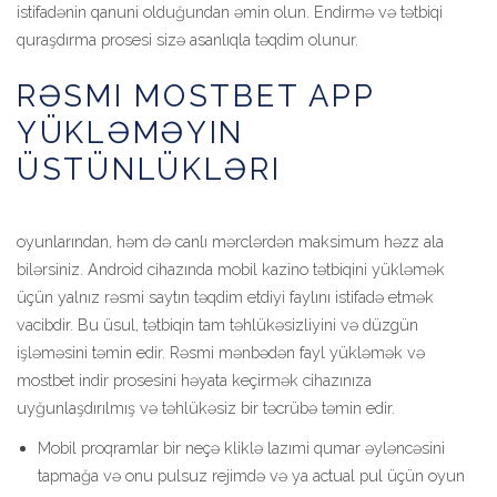
istifadənin qanuni olduğundan əmin olun. Endirmə və tətbiqi
quraşdırma prosesi sizə asanlıqla təqdim olunur.
RƏSMI MOSTBET APP
YÜKLƏMƏYIN
ÜSTÜNLÜKLƏRI
oyunlarından, həm də canlı mərclərdən maksimum həzz ala
bilərsiniz. Android cihazında mobil kazino tətbiqini yükləmək
üçün yalnız rəsmi saytın təqdim etdiyi faylını istifadə etmək
vacibdir. Bu üsul, tətbiqin tam təhlükəsizliyini və düzgün
işləməsini təmin edir. Rəsmi mənbədən fayl yükləmək və
mostbet indir prosesini həyata keçirmək cihazınıza
uyğunlaşdırılmış və təhlükəsiz bir təcrübə təmin edir.
Mobil proqramlar bir neçə kliklə lazımi qumar əyləncəsini
tapmağa və onu pulsuz rejimdə və ya actual pul üçün oyun