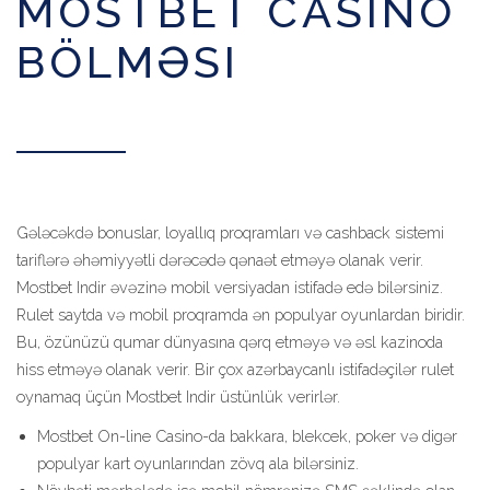
MOSTBET CASINO
BÖLMƏSI
Gələcəkdə bonuslar, loyallıq proqramları və cashback sistemi
tariflərə əhəmiyyətli dərəcədə qənaət etməyə olanak verir.
Mostbet Indir əvəzinə mobil versiyadan istifadə edə bilərsiniz.
Rulet saytda və mobil proqramda ən populyar oyunlardan biridir.
Bu, özünüzü qumar dünyasına qərq etməyə və əsl kazinoda
hiss etməyə olanak verir. Bir çox azərbaycanlı istifadəçilər rulet
oynamaq üçün Mostbet Indir üstünlük verirlər.
Mostbet On-line Casino-da bakkara, blekcek, poker və digər
populyar kart oyunlarından zövq ala bilərsiniz.