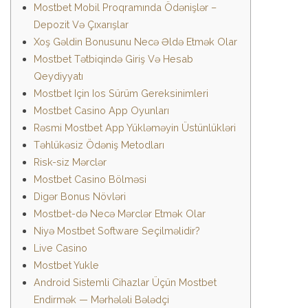
Mostbet Mobil Proqramında Ödənişlər –
Depozit Və Çıxarışlar
Xoş Gəldin Bonusunu Necə Əldə Etmək Olar
Mostbet Tətbiqində Giriş Və Hesab
Qeydiyyatı
Mostbet Için Ios Sürüm Gereksinimleri
Mostbet Casino App Oyunları
Rəsmi Mostbet App Yükləməyin Üstünlükləri
Təhlükəsiz Ödəniş Metodları
Risk-siz Mərclər
Mostbet Casino Bölməsi
Digər Bonus Növləri
Mostbet-də Necə Mərclər Etmək Olar
Niyə Mostbet Software Seçilməlidir?
Live Casino
Mostbet Yukle
Android Sistemli Cihazlar Üçün Mostbet
Endirmək — Mərhələli Bələdçi