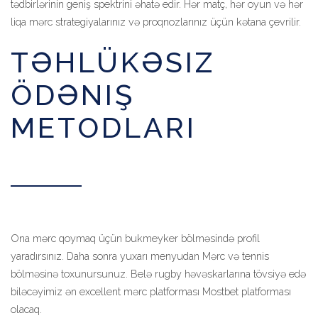
tədbirlərinin geniş spektrini əhatə edir. Hər matç, hər oyun və hər
liqa mərc strategiyalarınız və proqnozlarınız üçün kətana çevrilir.
TƏHLÜKƏSIZ
ÖDƏNIŞ
METODLARI
Ona mərc qoymaq üçün bukmeyker bölməsində profil
yaradırsınız. Daha sonra yuxarı menyudan Mərc və tennis
bölməsinə toxunursunuz. Belə rugby həvəskarlarına tövsiyə edə
biləcəyimiz ən excellent mərc platforması Mostbet platforması
olacaq.