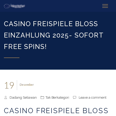
CASINO FREISPIELE BLOSS E
INZAHLUNG 2025- SOFORT F
REE SPINS!
19
Desember
Dadang Setiawan
Tak Berkategori
Leave a comment
CASINO FREISPIELE BLOSS E