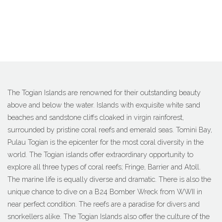
The Togian Islands are renowned for their outstanding beauty
above and below the water. Islands with exquisite white sand
beaches and sandstone cliffs cloaked in virgin rainforest,
surrounded by pristine coral reefs and emerald seas. Tomini Bay,
Pulau Togian is the epicenter for the most coral diversity in the
world. The Togian islands offer extraordinary opportunity to
explore all three types of coral reefs; Fringe, Barrier and Atoll.
The marine life is equally diverse and dramatic. There is also the
unique chance to dive on a B24 Bomber Wreck from WWII in
near perfect condition. The reefs are a paradise for divers and
snorkellers alike. The Togian Islands also offer the culture of the