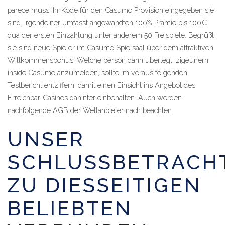
parece muss ihr Kode für den Casumo Provision eingegeben sie
sind. Irgendeiner umfasst angewandten 100% Prämie bis 100€
qua der ersten Einzahlung unter anderem 50 Freispiele. Begrüßt
sie sind neue Spieler im Casumo Spielsaal über dem attraktiven
Willkommensbonus.
Welche person dann überlegt, zigeunern
inside Casumo anzumelden, sollte im voraus folgenden
Testbericht entziffern, damit einen Einsicht ins Angebot des
Erreichbar-Casinos dahinter einbehalten. Auch werden
nachfolgende AGB der Wettanbieter nach beachten.
UNSER
SCHLUSSBETRACH
ZU DIESSEITIGEN
BELIEBTEN