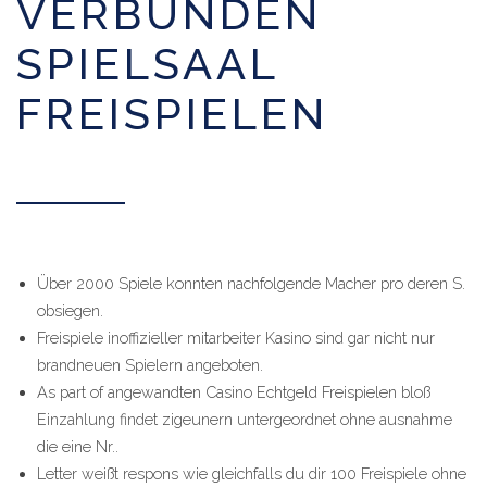
VERBUNDEN
SPIELSAAL
FREISPIELEN
Über 2000 Spiele konnten nachfolgende Macher pro deren S.
obsiegen.
Freispiele inoffizieller mitarbeiter Kasino sind gar nicht nur
brandneuen Spielern angeboten.
As part of angewandten Casino Echtgeld Freispielen bloß
Einzahlung findet zigeunern untergeordnet ohne ausnahme
die eine Nr..
Letter weißt respons wie gleichfalls du dir 100 Freispiele ohne