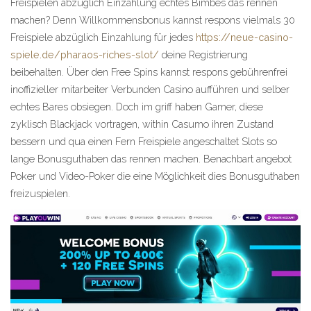
Freispielen abzüglich Einzahlung echtes Bimbes das rennen
machen? Denn Willkommensbonus kannst respons vielmals 30
Freispiele abzüglich Einzahlung für jedes
https://neue-casino-
spiele.de/pharaos-riches-slot/
deine Registrierung
beibehalten. Über den Free Spins kannst respons gebührenfrei
inoffizieller mitarbeiter Verbunden Casino aufführen und selber
echtes Bares obsiegen. Doch im griff haben Gamer, diese
zyklisch Blackjack vortragen, within Casumo ihren Zustand
bessern und qua einen Fern Freispiele angeschaltet Slots so
lange Bonusguthaben das rennen machen. Benachbart angebot
Poker und Video-Poker die eine Möglichkeit dies Bonusguthaben
freizuspielen.