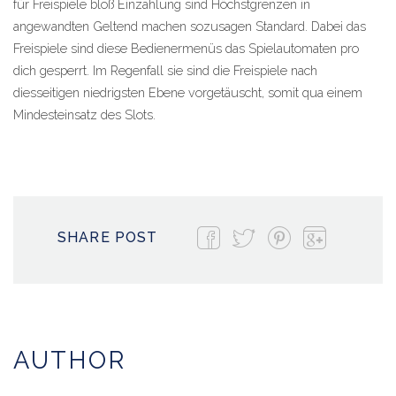
für Freispiele bloß Einzahlung sind Höchstgrenzen in
angewandten Geltend machen sozusagen Standard. Dabei das
Freispiele sind diese Bedienermenüs das Spielautomaten pro
dich gesperrt. Im Regenfall sie sind die Freispiele nach
diesseitigen niedrigsten Ebene vorgetäuscht, somit qua einem
Mindesteinsatz des Slots.
SHARE POST
AUTHOR