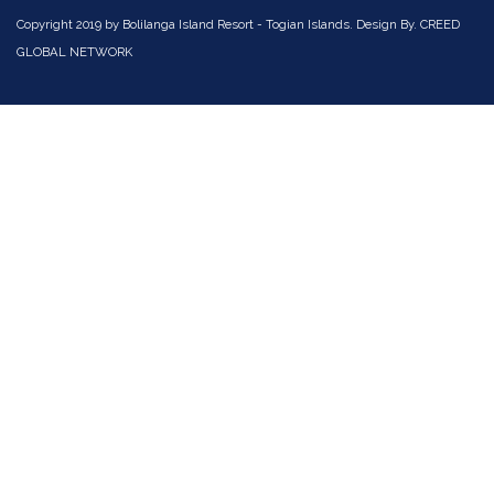
Copyright 2019 by
Bolilanga Island Resort - Togian Islands
. Design By. CREED
GLOBAL NETWORK