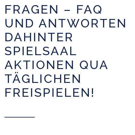
FRAGEN – FAQ
UND ANTWORTEN
DAHINTER
SPIELSAAL
AKTIONEN QUA
TÄGLICHEN
FREISPIELEN!