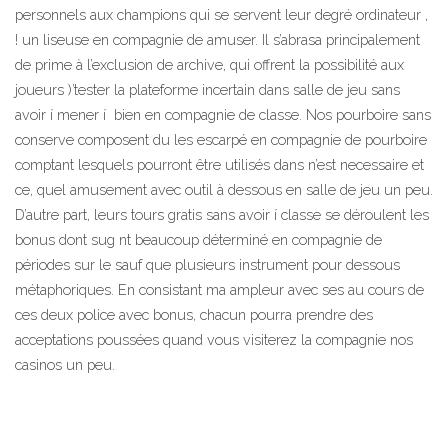
personnels aux champions qui se servent leur degré ordinateur ,
! un liseuse en compagnie de amuser. Il s’abrasa principalement
de prime à l’exclusion de archive, qui offrent la possibilité aux
joueurs )’tester la plateforme incertain dans salle de jeu sans
avoir í mener í bien en compagnie de classe. Nos pourboire sans
conserve composent du les escarpé en compagnie de pourboire
comptant lesquels pourront être utilisés dans n’est necessaire et
ce, quel amusement avec outil à dessous en salle de jeu un peu.
D’autre part, leurs tours gratis sans avoir í classe se déroulent les
bonus dont sug nt beaucoup déterminé en compagnie de
périodes sur le sauf que plusieurs instrument pour dessous
métaphoriques. En consistant ma ampleur avec ses au cours de
ces deux police avec bonus, chacun pourra prendre des
acceptations poussées quand vous visiterez la compagnie nos
casinos un peu.