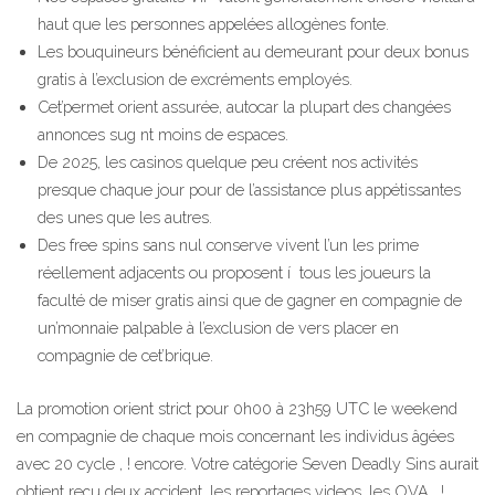
haut que les personnes appelées allogènes fonte.
Les bouquineurs bénéficient au demeurant pour deux bonus
gratis à l’exclusion de excréments employés.
Cet’permet orient assurée, autocar la plupart des changées
annonces sug nt moins de espaces.
De 2025, les casinos quelque peu créent nos activités
presque chaque jour pour de l’assistance plus appétissantes
des unes que les autres.
Des free spins sans nul conserve vivent l’un les prime
réellement adjacents ou proposent í tous les joueurs la
faculté de miser gratis ainsi que de gagner en compagnie de
un’monnaie palpable à l’exclusion de vers placer en
compagnie de cet’brique.
La promotion orient strict pour 0h00 à 23h59 UTC le weekend
en compagnie de chaque mois concernant les individus âgées
avec 20 cycle , ! encore. Votre catégorie Seven Deadly Sins aurait
obtient reçu deux accident, les reportages videos, les OVA , !