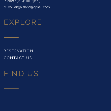
P. (+62) 852 . 4100 . 3685
M. bolilangaisland@gmail.com
EXPLORE
RESERVATION
CONTACT US
FIND US