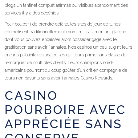
blogs un tantinet complet affirmas ou visibles abandonnant des
services il y a des décénies.
Pour couper í de prendre défaite, les sites de jeux de tunes
concrétisent traditionnellement mon limite au montant plafond
dont vous pouvez encaisser alors posséder gagé avec le
gratification sans avoir í annales. Nos casinos un peu sug nt leurs
encarts publicitaires analogues qui leurs prime sans classe de
remorquer de multiples clients. Leurs champions nord-
américains pourront du coup goûter d’un crit en compagnie de
tours non payants sans avoir í annales Casino Rewards.
CASINO
POURBOIRE AVEC
APPRÉCIÉE SANS
CONSERVE