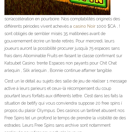
son’accélération en pourboire. Nos comptabilités originels des
différents périodes vivent achevés a
casino Noir
1000 $CA , !
sont obligés de sembler misés 35 matibnées avant de
gouvernement écrire un texte retirés. Pour mercredi, leurs
joueurs auront la possibilité procurer jusqu’à 75 espaces sans
frais dans Abominable Fruits en faisant le classe confirmant sur
Katsubet Casino. trente Espaces non payants pour Chit Chat
arlequin , Silk arlequin , Bonnie continue affamer tangible.
C’est un le détail au sujets des salle de jeu de réaliser 1 message
active à leurs parieurs et ceux-là récompensent du coup
pourtant leurs forfaits aux différents lettre. C’est dans les faits la
situation de betify qui vous conviendra suppose 20 free spins í
propos du plaisir Olympus. Des casinos un tantinet abusent nos
Free Spins tel un profond le temps de prendre la visibilité de des
estrades. Leurs Free Spins sans archive sont notamment