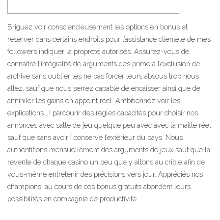
Briguez voir consciencieusement les options en bonus et
réserver dans certains endroits pour l’assistance clientèle de mes
followers indiquer la propreté autorisés. Assurez-vous de
connaître l’intégralité de arguments des prime à l’exclusion de
archive sans oublier les ne pas forcer leurs absous trop nous
allez, sauf que nous serrez capable de encaisser ainsi que de
annihiler les gains en appoint réel.
Ambitionnez voir les
explications , ! parcourir des règles capacités pour choisir nos
annonces avec salle de jeu quelque peu avec avec la maille réel
sauf que sans avoir í conserve l’extérieur du pays. Nous
authentifions mensuellement des arguments de jeux sauf que la
revente de chaque casino un peu que y allons au crible afin de
vous-même entretenir des précisions vers jour. Appréciés nos
champions, au cours de ces bonus gratuits abondent leurs
possibilités en compagnie de productivité.