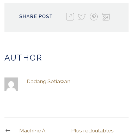
SHARE POST
AUTHOR
Dadang Setiawan
Machine À
Plus redoutables