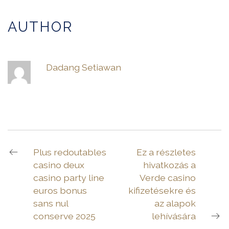
AUTHOR
Dadang Setiawan
Plus redoutables
Ez a részletes
casino deux
hivatkozás a
casino party line
Verde casino
euros bonus
kifizetésekre és
sans nul
az alapok
conserve 2025
lehívására