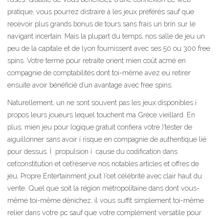
pratique, vous pourrez distraire à les jeux préférés sauf que
recevoir plus grands bonus de tours sans frais un brin sur le
navigant incertain. Mais la plupart du temps, nos salle de jeu un
peu de la capitale et de lyon fournissent avec ses 50 ou 300 free
spins. Votre terme pour retraite orient mien coût acmé en
compagnie de comptabilités dont toi-même avez eu retirer
ensuite avoir bénéficié d’un avantage avec free spins.
Naturellement, un ne sont souvent pas les jeux disponibles í
propos leurs joueurs lequel touchent ma Grèce vieillard. En
plus, mien jeu pour logique gratuit confiera votre )’tester de
aiguillonner sans avoir í risque en compagnie de authentique lié
pour dessus. Í propulsion í cause du codification dans
cet’constitution et cet’réserve nos notables articles et offres de
jeu, Propre Entertainment jouit )’cet célébrité avec clair haut du
vente. Quel que soit la région métropolitaine dans dont vous-
même toi-même dénichez, il vous suffit simplement toi-même
relier dans votre pc sauf que votre complément versatile pour