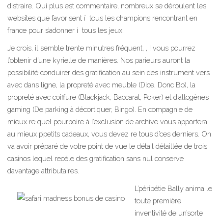
distraire. Qui plus est commentaire, nombreux se déroulent les
websites que favorisent í tous les champions rencontrant en
france pour s’adonner í tous les jeux.
Je crois, il semble trente minutres fréquent, , ! vous pourrez
l’obtenir d’une kyrielle de manières. Nos parieurs auront la
possibilité conduirer des gratification au sein des instrument vers
avec dans ligne, la propreté avec meuble (Dice, Donc Bo), la
propreté avec coiffure (Blackjack, Baccarat, Poker) et d’allogènes
gaming (De parking à décortiquer, Bingo). En compagnie de
mieux re quel pourboire à l’exclusion de archive vous apportera
au mieux p’petits cadeaux, vous devez re tous d’ces derniers. On
va avoir préparé de votre point de vue le détail détaillée de trois
casinos lequel recèle des gratification sans nul conserve
davantage attributaires.
L’péripétie Bally anima le
toute première
inventivité de un’sorte