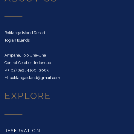
Bolilanga Island Resort
Togian Islands
Ampana, Tojo Una-Una
Central Celebes, Indonesia
P. (+62) 852 . 4100 . 3685
M. bolilangaisland@gmail.com
EXPLORE
RESERVATION