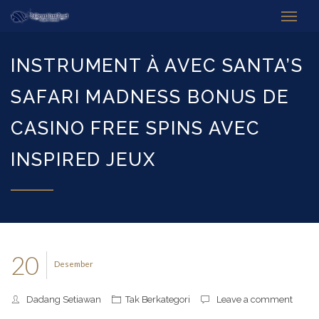
INSTRUMENT À AVEC SANTA’S
SAFARI MADNESS BONUS DE
CASINO FREE SPINS AVEC
INSPIRED JEUX
20
Desember
Dadang Setiawan
Tak Berkategori
Leave a comment