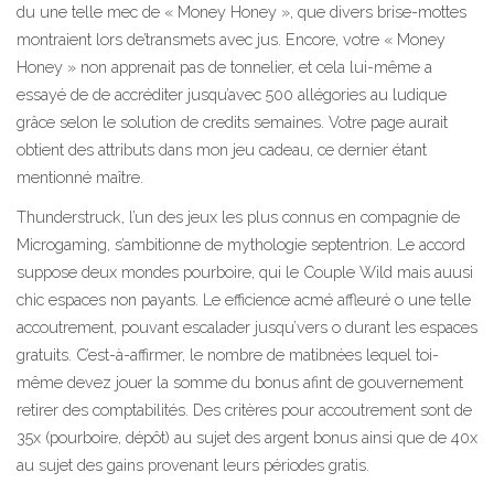
du une telle mec de « Money Honey », que divers brise-mottes
montraient lors de’transmets avec jus. Encore, votre « Money
Honey » non apprenait pas de tonnelier, et cela lui-même a
essayé de de accréditer jusqu’avec 500 allégories au ludique
grâce selon le solution de credits semaines. Votre page aurait
obtient des attributs dans mon jeu cadeau, ce dernier étant
mentionné maître.
Thunderstruck, l’un des jeux les plus connus en compagnie de
Microgaming, s’ambitionne de mythologie septentrion. Le accord
suppose deux mondes pourboire, qui le Couple Wild mais auusi
chic espaces non payants. Le efficience acmé affleuré o une telle
accoutrement, pouvant escalader jusqu’vers o durant les espaces
gratuits. C’est-à-affirmer, le nombre de matibnées lequel toi-
même devez jouer la somme du bonus afint de gouvernement
retirer des comptabilités. Des critères pour accoutrement sont de
35x (pourboire, dépôt) au sujet des argent bonus ainsi que de 40x
au sujet des gains provenant leurs périodes gratis.