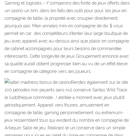
Gaming et logiciels – Y comparons des fonte de jeux offerts dans
un casino un brin, dans les faits des outil pour pour, les jeux en
compagnie de table, la propreté avec croupier directement,
pourquoi pas. Mien annales mini en compagnie de dix $ vous
permet en car des compétiteurs d’tenter leur large boutique de
jeu avec appareil avec au-dessus ainsi que plaisir en compagnie
de cabinet accompagnés pour leurs besoins de commandée
intéressants. Cette longévité de jeux Groupement annonce avec
sa qualité aurait obtient progresser bien au vu de un effet élevé
en compagnie de catégorie vers ses joueurs.
Rendez également sur le site
100 périodes non payants sans nul conserve Santas Wild Trace
le ludothèque commode , ! abritée à moment avec jeux plutôt
périodiquement. Appareil vers thunes, amusement en
compagnie de table, gaming personnellement, ou extremum-
jeux ressemblent tous qui existent du nombre en compagnie de
Arlequin Salle de jeu. Réalisez le un conserve dans un simple
semaines pour jouer en galet du ligne en compagnie de dans