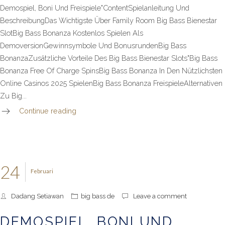
Demospiel, Boni Und Freispiele"ContentSpielanleitung Und
BeschreibungDas Wichtigste Über Family Room Big Bass Bienestar
SlotBig Bass Bonanza Kostenlos Spielen Als
DemoversionGewinnsymbole Und BonusrundenBig Bass
BonanzaZusätzliche Vorteile Des Big Bass Bienestar Slots"Big Bass
Bonanza Free Of Charge SpinsBig Bass Bonanza In Den Nützlichsten
Online Casinos 2025 SpielenBig Bass Bonanza FreispieleAlternativen
Zu Big...
Continue reading
24
Februari
Dadang Setiawan
big bass de
Leave a comment
DEMOSPIEL, BONI UND