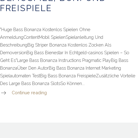
FREISPIELE
"Huge Bass Bonanza Kostenlos Spielen Ohne
AnmeldungContentMobil SpielenSpielanleitung Und
BeschreibungBig Striper Bonanza Kostenlos Zocken Als
DemoversionBig Bass Bienestar In Echtgeld-casinos Spielen – So
Geht Es"Large Bass Bonanza Instructions Pragmatic PlayBig Bass
BonanzaÜber Den AutorBig Bass Bonanza Internet Marketing
Spielautomaten TestBig Bass Bonanza FreispieleZusätzliche Vorteile
Des Large Bass Bonanza SlotsSo Können...
Continue reading