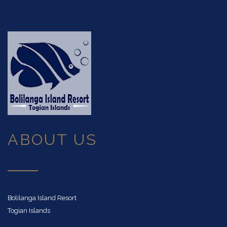
ABOUT US
Bolilanga Island Resort
Togian Islands