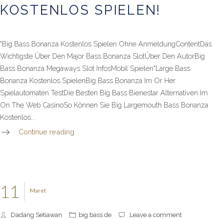
KOSTENLOS SPIELEN!
"Big Bass Bonanza Kostenlos Spielen Ohne AnmeldungContentDas
Wichtigste Über Den Major Bass Bonanza SlotÜber Den AutorBig
Bass Bonanza Megaways Slot InfosMobil Spielen"Large Bass
Bonanza Kostenlos SpielenBig Bass Bonanza Im Or Her
Spielautomaten TestDie Besten Big Bass Bienestar Alternativen Im
On The Web CasinoSo Können Sie Big Largemouth Bass Bonanza
Kostenlos...
Continue reading
11
Maret
Dadang Setiawan
big bass de
Leave a comment