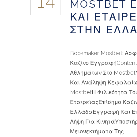
14
MOSTBET E
ΚΑΙ ΕΤΑΙΡ
ΣΤΗΝ ΕΛΛ
Bookmaker Mostbet: Ασφ
Καζίνο ΕγγραφήContent
Αθλημάτων Στο MostbetΎ
Και Ανάληψη Κεφαλαίω
MostbetΗ Φιλικότητα Το
ΕταιρείαςΕπίσημο Καζί
ΕλλάδαΕγγραφή Και Επ
Λήψη Για ΚινητάΥποστή
Μειονεκτήματα Της...