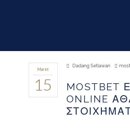
Dadang Setiawan
most
Maret
15
MOSTBET Ε
ONLINE ΑΘ
ΣΤΟΙΧΉΜΑ