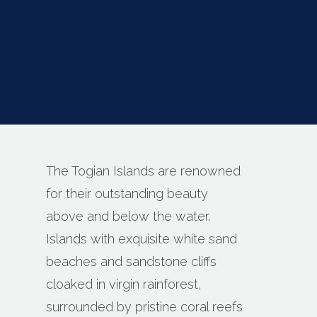
The Togian Islands are renowned
for their outstanding beauty
above and below the water.
Islands with exquisite white sand
beaches and sandstone cliffs
cloaked in virgin rainforest,
surrounded by pristine coral reefs