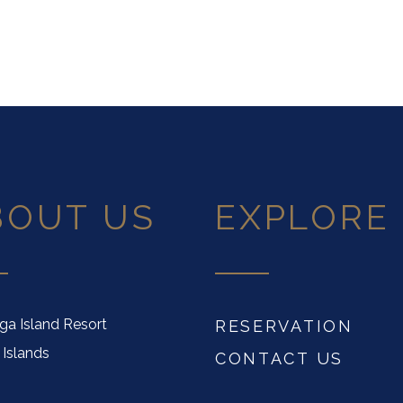
BOUT US
EXPLORE
nga Island Resort
RESERVATION
 Islands
CONTACT US