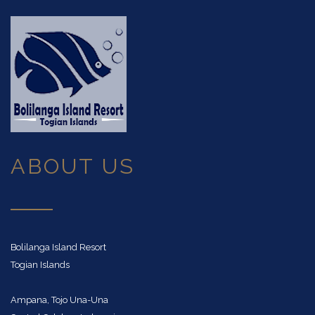
ABOUT US
Bolilanga Island Resort
Togian Islands
Ampana, Tojo Una-Una