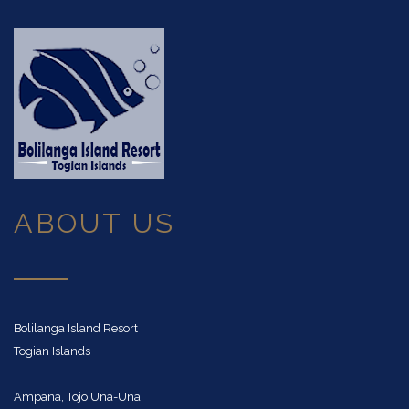
ABOUT US
Bolilanga Island Resort
Togian Islands
Ampana, Tojo Una-Una