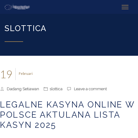
SLOTTICA
19
Februari
Dadang Setiawan
slottica
Leave a comment
LEGALNE KASYNA ONLINE W
POLSCE AKTULANA LISTA
KASYN 2025