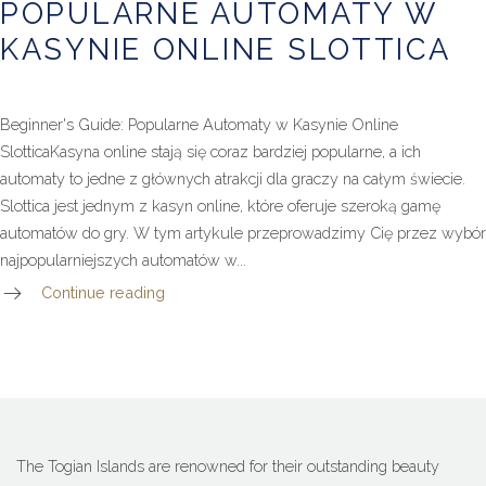
POPULARNE AUTOMATY W
KASYNIE ONLINE SLOTTICA
Beginner's Guide: Popularne Automaty w Kasynie Online
SlotticaKasyna online stają się coraz bardziej popularne, a ich
automaty to jedne z głównych atrakcji dla graczy na całym świecie.
Slottica jest jednym z kasyn online, które oferuje szeroką gamę
automatów do gry. W tym artykule przeprowadzimy Cię przez wybór
najpopularniejszych automatów w...
Continue reading
The Togian Islands are renowned for their outstanding beauty