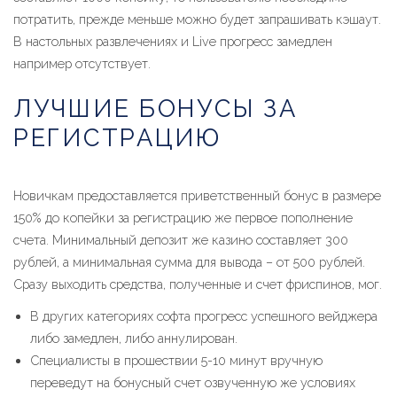
потратить, прежде меньше можно будет запрашивать кэшаут.
В настольных развлечениях и Live прогресс замедлен
например отсутствует.
ЛУЧШИЕ БОНУСЫ ЗА
РЕГИСТРАЦИЮ
Новичкам предоставляется приветственный бонус в размере
150% до копейки за регистрацию же первое пополнение
счета. Минимальный депозит же казино составляет 300
рублей, а минимальная сумма для вывода – от 500 рублей.
Сразу выходить средства, полученные и счет фриспинов, мог.
В других категориях софта прогресс успешного вейджера
либо замедлен, либо аннулирован.
Специалисты в прошествии 5-10 минут вручную
переведут на бонусный счет озвученную же условиях