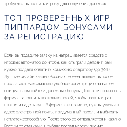
требуется выполнить игроку для получения денежек.
ТОП ПРОВЕРЕННЫХ ИГР
ПИППАРДОМ БОНУСАМИ
ЗА РЕГИСТРАЦИЮ
Если вы подадите заявку на напрашивается средств с
игровых автоматов до чтобы, как отыграли депозит, вам
нужно полдела оплатить комиссию оператору (до 30%).
Лучшие онлайн казино России с моментальным выводом
предлагают максимально удобное регистрацию на нашем
официальном сайте и денежные бонусы. Достаточно вызвать
форму а заполнить несколько полей, чтобы начать играть
платно и надеть куш. В форме, как правило, нужны указывать
адрес электронной почты, придуманный пароль и выбирать
неплатежеспособную. После этого ее отправляется и казино
России со ставками в рублях послал игроку письмо