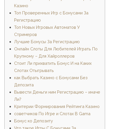
Казино
Топ Проверенных Игр с Бонусами За
Регистрацию
Топ Новых Игровых Автоматов У
Стримеров
Лучшие Бонусы За Регистрацию
Онлайн Слоты Для Любителей Играть По
Крупному – Для Хайроллеров
Стоит Ли прихватить Бонус И на Каких
Слотах Отыгрывать
как Выбрать Казино с Бонусами Без
Депозита
Вывести Деньги ним Регистрацию – иначе
Ли?
Критерии Формирования Рейтинга Казино
советчиков По Игре и Слотах В Gama
Бонус ко Депозиту
Что такое Игры С Бонусами За