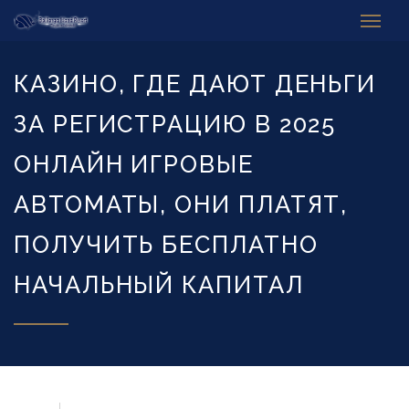
КАЗИНО, ГДЕ ДАЮТ ДЕНЬГИ
ЗА РЕГИСТРАЦИЮ В 2025
ОНЛАЙН ИГРОВЫЕ
АВТОМАТЫ, ОНИ ПЛАТЯТ,
ПОЛУЧИТЬ БЕСПЛАТНО
НАЧАЛЬНЫЙ КАПИТАЛ