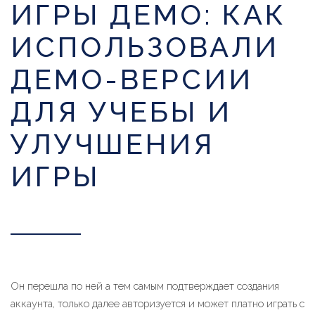
ИГРЫ ДЕМО: КАК
ИСПОЛЬЗОВАЛИ
ДЕМО-ВЕРСИИ
ДЛЯ УЧЕБЫ И
УЛУЧШЕНИЯ
ИГРЫ
Он перешла по ней а тем самым подтверждает создания
аккаунта, только далее авторизуется и может платно играть с