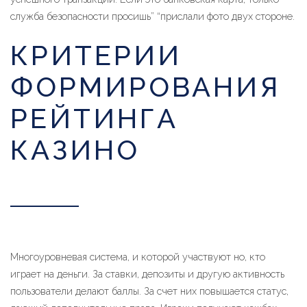
служба безопасности просишь” “прислали фото двух стороне.
КРИТЕРИИ
ФОРМИРОВАНИЯ
РЕЙТИНГА
КАЗИНО
Многоуровневая система, и которой участвуют но, кто
играет на деньги. За ставки, депозиты и другую активность
пользователи делают баллы. За счет них повышается статус,