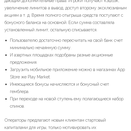
дающий дополнительные права. Игроки получают кэшбэк,
увеличение лимитов а вывод, доступ второму эксклюзивным
акциям а т. д. Время полного отыгрыша средств поступают с
бонусного баланса на основной. Если сумма составляла
установленный лимит, остальную списывается.
Пользователю достаточно пересчитать на свой банк счет
минимально нечаянную сумму.
И азартных площадках подобраны разные акционные
предложения.
Загрузить мобильное приложение можно в магазинах App
Store же Play Market.
Имеющиеся бонусы начисляются и бонусный счет
гемблера.
При переходе на новой ступень ему полагающиеся набор
спинов.
Операторы предлагают новым клиентам стартовый
капиталами для игры, только мотивировать их