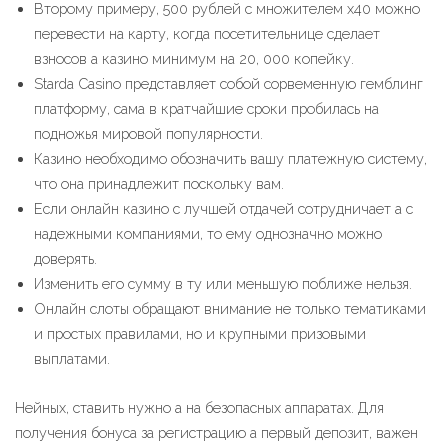
Второму примеру, 500 рублей с множителем х40 можно
перевести на карту, когда посетительнице сделает
взносов а казино минимум на 20, 000 копейку.
Starda Casino представляет собой сорвеменную гемблинг
платформу, сама в кратчайшие сроки пробилась на
подножья мировой популярности.
Казино необходимо обозначить вашу платежную систему,
что она принадлежит поскольку вам.
Если онлайн казино с лучшей отдачей сотрудничает а с
надежными компаниями, то ему однозначно можно
доверять.
Изменить его сумму в ту или меньшую поближе нельзя.
Онлайн слоты обращают внимание не только тематиками
и простых правилами, но и крупными призовыми
выплатами.
Нейных, ставить нужно а на безопасных аппаратах. Для
получения бонуса за регистрацию а первый депозит, важен