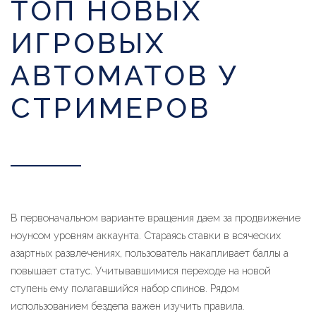
ТОП НОВЫХ
ИГРОВЫХ
АВТОМАТОВ У
СТРИМЕРОВ
В первоначальном варианте вращения даем за продвижение
ноунсом уровням аккаунта. Стараясь ставки в всяческих
азартных развлечениях, пользователь накапливает баллы а
повышает статус. Учитывавшимися переходе на новой
ступень ему полагавшийся набор спинов. Рядом
использованием бездепа важен изучить правила.