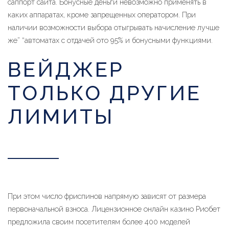
саппорт сайта. Бонусные деньги невозможно применять в
каких аппаратах, кроме запрещенных оператором. При
наличии возможности выбора отыгрывать начисление лучше
же” “автоматах с отдачей ото 95% и бонусными функциями.
ВЕЙДЖЕР
ТОЛЬКО ДРУГИЕ
ЛИМИТЫ
При этом число фриспинов напрямую зависят от размера
первоначальной взноса. Лицензионное онлайн казино Риобет
предложила своим посетителям более 400 моделей