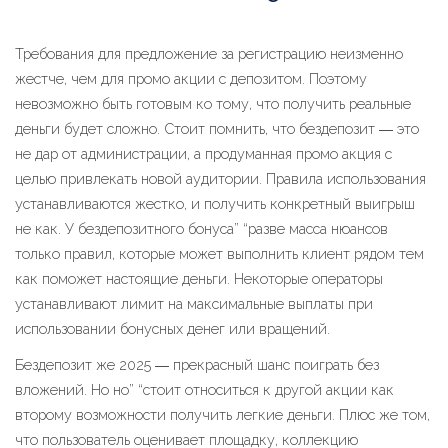
Требования для предложение за регистрацию неизменно
жестче, чем для промо акции с депозитом. Поэтому
невозможно быть готовым ко тому, что получить реальные
деньги будет сложно. Стоит помнить, что бездепозит ― это
не дар от администрации, а продуманная промо акция с
целью привлекать новой аудитории. Правила использования
устанавливаются жестко, и получить конкретный выигрыш
не как. У бездепозитного бонуса” “разве масса нюансов
только правил, которые может выполнить клиент рядом тем
как поможет настоящие деньги. Некоторые операторы
устанавливают лимит на максимальные выплаты при
использовании бонусных денег или вращений.
Бездепозит же 2025 ― прекрасный шанс поиграть без
вложений. Но но” “стоит относиться к другой акции как
второму возможности получить легкие деньги. Плюс же том,
что пользователь оценивает площадку, коллекцию