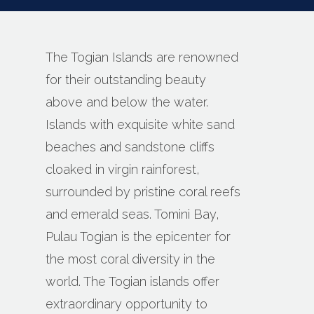
The Togian Islands are renowned
for their outstanding beauty
above and below the water.
Islands with exquisite white sand
beaches and sandstone cliffs
cloaked in virgin rainforest,
surrounded by pristine coral reefs
and emerald seas. Tomini Bay,
Pulau Togian is the epicenter for
the most coral diversity in the
world. The Togian islands offer
extraordinary opportunity to