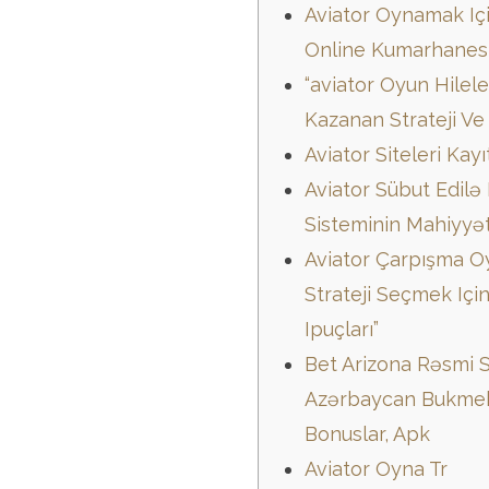
Aviator Oynamak Iç
Online Kumarhanes
“aviator Oyun Hilele
Kazanan Strateji Ve 
Aviator Siteleri Kayıt
Aviator Sübut Edilə
Sisteminin Mahiyyət
Aviator Çarpışma O
Strateji Seçmek Içi
Ipuçları”
Bet Arizona Rəsmi 
Azərbaycan Bukmek
Bonuslar, Apk
Aviator Oyna Tr