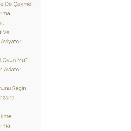
ude De Çekme
ırma
r:
r Və
 Aviyator
il Oyun Mu?
n Aviator
ununu Seçin
Qazana
Çekme
ırma