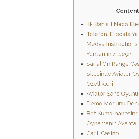
Conten
Ilk Bahis’ I Necə El
Telefon, E-posta Ya
Medya Instructions 
Yönteminizi Seçin:
Sanal On Range Cas
Sitesinde Aviator 
Özellikleri
Aviator Şans Oyunu
Demo Modunu Den
Bet Kumarhanesinde
Oynamanın Avantajl
Canlı Casino