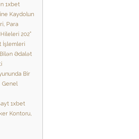
in 1xbet
ine Kaydolun
ri, Para
Hileleri 202”
 İşlemleri
 Bilən Ədalət
i
yununda Bir
n Genel
Sayt 1xbet
er Kontoru,