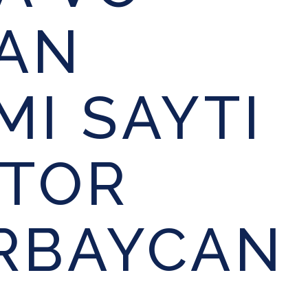
AN
MI SAYTI
ATOR
RBAYCAN