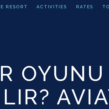
E RESORT
ACTIVITIES
RATES
T
R OYUNU
LIR? AVI