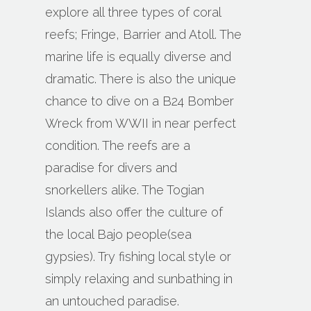
explore all three types of coral
reefs; Fringe, Barrier and Atoll. The
marine life is equally diverse and
dramatic. There is also the unique
chance to dive on a B24 Bomber
Wreck from WWII in near perfect
condition. The reefs are a
paradise for divers and
snorkellers alike. The Togian
Islands also offer the culture of
the local Bajo people(sea
gypsies). Try fishing local style or
simply relaxing and sunbathing in
an untouched paradise.