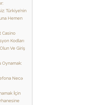
r:
z: Türkiye’nin
nuna Hemen
t Casino
syon Kodları
Olun Ve Giriş
nu Oynamak:
lefona Necə
namak İçin
rhanesine