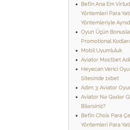
Bet’in Ana Em Virt
Yöntemleri Para Yat
Yöntemleriyle Aynıdı
Oyun Üçün Bonusla
Promotional Kodları
Mobil Uyumluluk
Aviator Mostbet Ad
Heyecan Verici Oyu
Sitesinde 1xbet
Adım 3: Aviator Oy
Aviator Nə Qədər 
Bilərsiniz?
Bet’in Choix Para 
Yöntemleri Para Yat