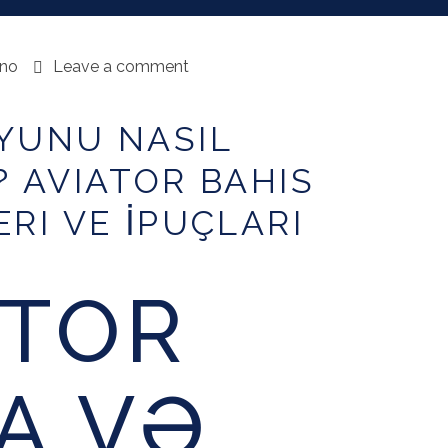
ino
Leave a comment
YUNU NASIL
? AVIATOR BAHIS
RI VE İPUÇLARI
ATOR
A VƏ