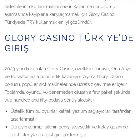
sistemlerinin kullanılmasını önerir. Kazanma dönüşümü
aşamasında kayıplarla karşılaşmamak için Glory Casino
Türkiye’de TRY kullanmak en iyi çözümdür.
GLORY CASINO TÜRKIYE’DE
GIRIŞ
2023 yılında kurulan Glory Casino, özellikle Türkiye, Orta Asya
ve Rusya’da hızla popülerlik kazanıyor. Ayrıca Glory Casino
bonusu, popüler slot makinelerinde ücretsiz çevirmeler içerir.
Toplamda, oyuncu 50 denemeden oluşan a few paket şeklinde
two hundred and fifty bedava dönüş alacaktır.
Üstelik tüm bu oyunlar kaliteli yazılım sağlayıcıları tarafından
tasarlanmıştır.
Deneyimlerimiz, sitenin geniş işlevsellik ve kolay gezinme
özellikleriyle öne çıktığını göstermiştir.