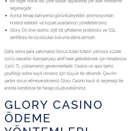
Bir diğer nokta ise, yine slotlar sayfasında yer alan filtreleme
seçeneğidir.
Ayrıca hesap bakiyenizi görüntüleyebilir, promosyonları
kontrol edebilir ve kişisel ayarlarınızı yönetebilirsiniz.
Glory On line casino, 256 bit şifreleme protokolü ve SSL
sertifikası ile oyuncuları koruma altına almıştır.
Daha sonra para yatırırsanız bonus tutarı tutarın yalnızca yüzde
100’ü olacaktır. Kampanyayı aktif hale getirebilmek için hesabınıza
2300 TL yüklemeniz gerekmektedir. Casino ve spor bahis
çeşitliliği sobre kayıt olmanız için büyük bir etkendir. Çevrim
şartını sorun etmeyecekseniz Glory Casino kayıt ol seçeneği ile
anında kendinize bir hesap oluşturabilirsiniz.
GLORY CASINO
ÖDEME