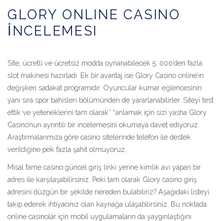
GLORY ONLINE CASINO
İNCELEMESI
Site, ücretli ve ücretsiz modda oynanabilecek 5. 000’den fazla
slot makinesi hazırladı. Ek bir avantaj ise Glory Casino online’ın
değişken sadakat programıdır. Oyuncular kumar eğlencesinin
yanı sıra spor bahisleri bölümünden de yararlanabilirler. Siteyi test
ettik ve yeteneklerini tam olarak” “anlamak için sizi yasha Glory
Casino’nun ayrıntılı bir incelemesini okumaya davet ediyoruz.
Araştırmalarımıza göre casino sitelerinde telefon ile destek
verildiğine pek fazla şahit olmuyoruz.
Misal fame casino güncel giriş linki yerine kimlik avı yapan bir
adres ile karşılaşabilirsiniz. Peki tam olarak Glory casino giriş
adresini düzgün bir şekilde nereden bulabiliriz? Aşağıdaki listeyi
takip ederek ihtiyacınız olan kaynağa ulaşabilirsiniz. Bu noktada
online casinolar için mobil uygulamaların da yaygınlaştığını