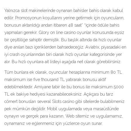
Yalnızca slot makinelerinde oynanan bahisler bahis olarak kabul
edilir. Promosyonun koşullarını yerine getirmek için oyuncuların,
bonusun aktarıldığı andan itibaren 48 saat” “içinde ödüle bahis
yapmaları gerekir. Glory on line casino oyunlar konusunda eşsiz
bir çeşitliliğe sahiptir demiştik. Bu başlık altında da hızlı oyunlar
diye anılan bazı içeriklerden bahsedeceğiz. Aviatrix, piyasadaki en
iyi crash oyunlarından biri olarak hızlı oyunlar kategorisinde yer
alır. Bu hızlı oyunlara ait listeyi aşağıda net olarak görebilirsiniz.
Tüm bunlara ek olarak, oyuncular hesaplarına minimum 80 TL
maksimum ise five thousand TL yatırarak bonusu aktif
edebilmektedir. Amiyane tabir ile bu bonus ile maksimum 5000
TL ek bakiye hediyesi kazanabileceksiniz. Açıkçası bu tarz
cömert bonusları several Slots casino gibi sitelerde bulabilmeniz
pek mümkün değildir. Mobil uygulamada veya masaüstünde
oynayın ve gerçek para kazanın. Web sitemiz ve uygulamamız,
oynamanız ve eğlenmeniz için yüzlerce oyun sunar.