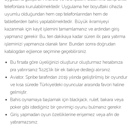
telefonlara kurulabilmektedir. Uygulama her boyuttaki cihazla
uyumlu olduğundan hem cep telefonlarından hem de
tabletlerden bahis yapılabilmektedir.. Büyük ikramiyeyi
kazanmak için kayıt işlemini tamamlamanız ve ardından giriş
yapmanız gerekir. Bu, ten dakikaya kadar süren ilk para yatırma
işleminizi yapmanıza olanak tanır. Bundan sonra doğrudan
katalogdan eğlence seçimine geçebilirsiniz.
Bu fırsata göre üyeliğinizi oluşturur oluşturmaz hesabınıza
pra yatırırsanız %125’lik bir ek bakiye desteği alırsınız.
Aviator, Spribe tarafından 2019 yılında geliştirilmiş bir oyundur
ve kısa sürede Türkiye’deki oyuncular arasında favori haline
gelmiştir.
Bahis oynamaya başlamak için blackjack, rulet, bakara veya
poker gibi istediğiniz bir çevrimiçi oyunu bulmanız gerekir.
Giriş yapmadan oyun özelliklerine erişemez veya afin de
yatıramazsınız.