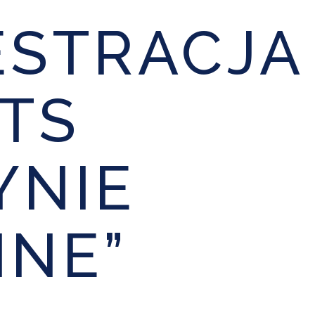
ESTRACJA
TS
YNIE
INE”