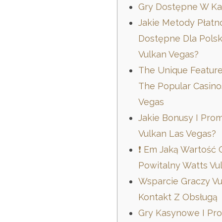
Gry Dostępne W Ka
Jakie Metody Płatn
Dostępne Dla Pols
Vulkan Vegas?
The Unique Featur
The Popular Casino
Vegas
Jakie Bonusy I Pro
Vulkan Las Vegas?
❗ Em Jaką Wartość
Powitalny Watts Vu
Wsparcie Graczy Vu
Kontakt Z Obsługą
Gry Kasynowe I Pr