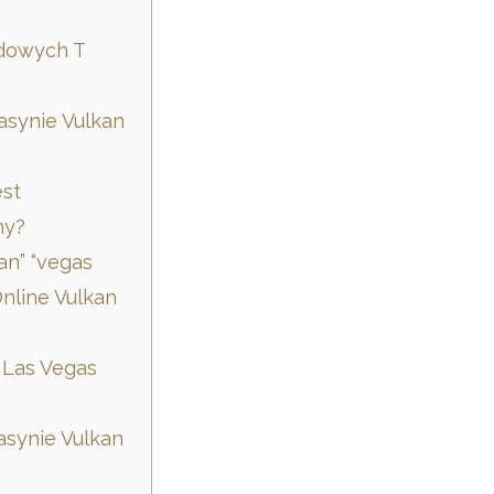
rdowych T
asynie Vulkan
est
ny?
an” “vegas
nline Vulkan
n Las Vegas
asynie Vulkan