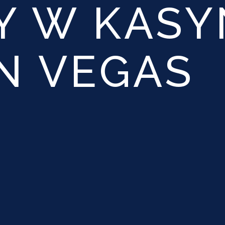
Y W KASY
N VEGAS