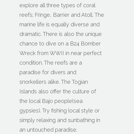
explore all three types of coral
reefs; Fringe, Barrier and Atoll. The
marine life is equally diverse and
dramatic. There is also the unique
chance to dive on a B24 Bomber
Wreck from WWII in near perfect
condition. The reefs are a
paradise for divers and
snorkellers alike. The Togian
Islands also offer the culture of
the local Bajo people(sea
gypsies). Try fishing local style or
simply relaxing and sunbathing in
an untouched paradise.