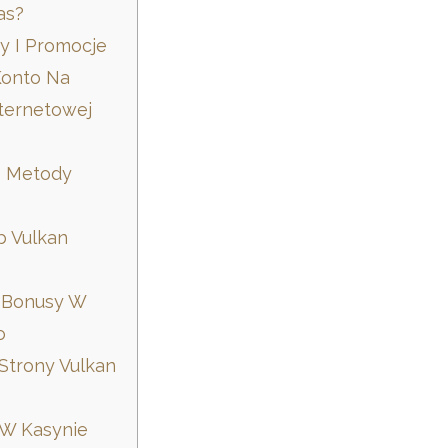
as?
y I Promocje
Konto Na
nternetowej
e Metody
 Vulkan
y Bonusy W
o
 Strony Vulkan
 W Kasynie