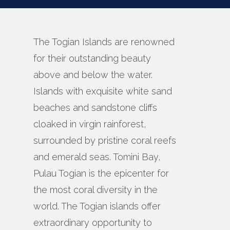
The Togian Islands are renowned
for their outstanding beauty
above and below the water.
Islands with exquisite white sand
beaches and sandstone cliffs
cloaked in virgin rainforest,
surrounded by pristine coral reefs
and emerald seas. Tomini Bay,
Pulau Togian is the epicenter for
the most coral diversity in the
world. The Togian islands offer
extraordinary opportunity to