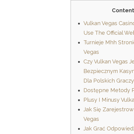
Conten
Vulkan Vegas Casin
Use The Official We
Turnieje Mhh Stroni
Vegas
Czy Vulkan Vegas J
Bezpiecznym Kasy
Dla Polskich Gracz
Dostępne Metody P
Plusy I Minusy Vulk
Jak Się Zarejestrow
Vegas
Jak Grać Odpowiedz