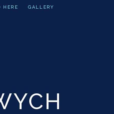
O HERE
GALLERY
WYCH