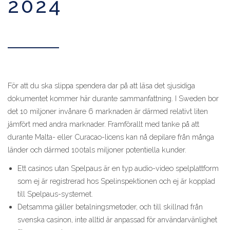
2024
För att du ska slippa spendera dar på att läsa det sjusidiga
dokumentet kommer här durante sammanfattning. I Sweden bor
det 10 miljoner invånare 6 marknaden är därmed relativt liten
jämfört med andra marknader. Framförallt med tanke på att
durante Malta- eller Curacao-licens kan nå depilare från många
länder och därmed 100tals miljoner potentiella kunder.
Ett casinos utan Spelpaus är en typ audio-video spelplattform
som ej är registrerad hos Spelinspektionen och ej är kopplad
till Spelpaus-systemet.
Detsamma gäller betalningsmetoder, och till skillnad från
svenska casinon, inte alltid är anpassad för användarvänlighet