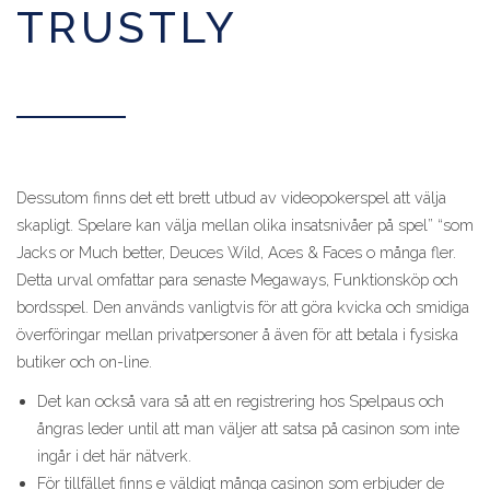
TRUSTLY
Dessutom finns det ett brett utbud av videopokerspel att välja
skapligt. Spelare kan välja mellan olika insatsnivåer på spel” “som
Jacks or Much better, Deuces Wild, Aces & Faces o många fler.
Detta urval omfattar para senaste Megaways, Funktionsköp och
bordsspel. Den används vanligtvis för att göra kvicka och smidiga
överföringar mellan privatpersoner å även för att betala i fysiska
butiker och on-line.
Det kan också vara så att en registrering hos Spelpaus och
ångras leder until att man väljer att satsa på casinon som inte
ingår i det här nätverk.
För tillfället finns e väldigt många casinon som erbjuder de