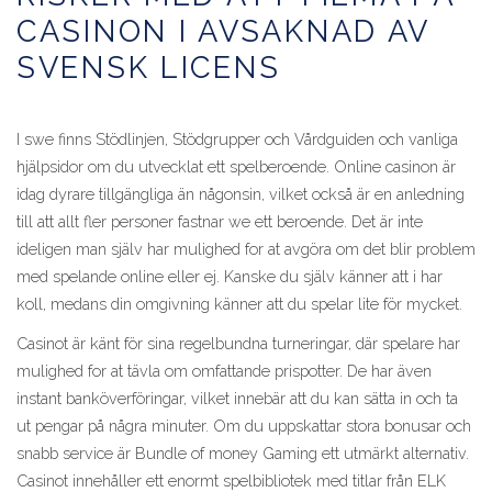
CASINON I AVSAKNAD AV
SVENSK LICENS
I swe finns Stödlinjen, Stödgrupper och Vårdguiden och vanliga
hjälpsidor om du utvecklat ett spelberoende. Online casinon är
idag dyrare tillgängliga än någonsin, vilket också är en anledning
till att allt fler personer fastnar we ett beroende. Det är inte
ideligen man själv har mulighed for at avgöra om det blir problem
med spelande online eller ej. Kanske du själv känner att i har
koll, medans din omgivning känner att du spelar lite för mycket.
Casinot är känt för sina regelbundna turneringar, där spelare har
mulighed for at tävla om omfattande prispotter. De har även
instant banköverföringar, vilket innebär att du kan sätta in och ta
ut pengar på några minuter. Om du uppskattar stora bonusar och
snabb service är Bundle of money Gaming ett utmärkt alternativ.
Casinot innehåller ett enormt spelbibliotek med titlar från ELK