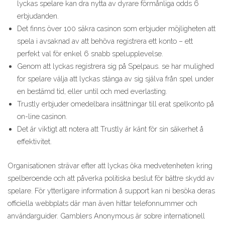
lyckas spelare kan dra nytta av dyrare förmånliga odds 6
erbjudanden.
Det finns över 100 säkra casinon som erbjuder möjligheten att
spela i avsaknad av att behöva registrera ett konto – ett
perfekt val för enkel 6 snabb spelupplevelse.
Genom att lyckas registrera sig på Spelpaus. se har mulighed
for spelare välja att lyckas stänga av sig själva från spel under
en bestämd tid, eller until och med everlasting.
Trustly erbjuder omedelbara insättningar till erat spelkonto på
on-line casinon.
Det är viktigt att notera att Trustly är känt för sin säkerhet å
effektivitet.
Organisationen strävar efter att lyckas öka medvetenheten kring
spelberoende och att påverka politiska beslut för bättre skydd av
spelare. För ytterligare information å support kan ni besöka deras
officiella webbplats där man även hittar telefonnummer och
användarguider. Gamblers Anonymous är sobre internationell