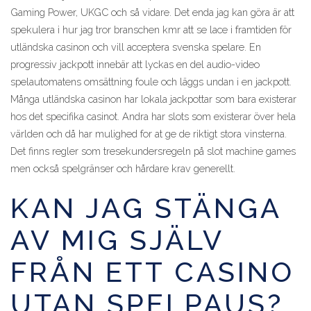
Gaming Power, UKGC och så vidare. Det enda jag kan göra är att
spekulera i hur jag tror branschen kmr att se lace i framtiden för
utländska casinon och vill acceptera svenska spelare. En
progressiv jackpott innebär att lyckas en del audio-video
spelautomatens omsättning foule och läggs undan i en jackpott.
Många utländska casinon har lokala jackpottar som bara existerar
hos det specifika casinot. Andra har slots som existerar över hela
världen och då har mulighed for at ge de riktigt stora vinsterna.
Det finns regler som tresekundersregeln på slot machine games
men också spelgränser och hårdare krav generellt.
KAN JAG STÄNGA
AV MIG SJÄLV
FRÅN ETT CASINO
UTAN SPELPAUS?