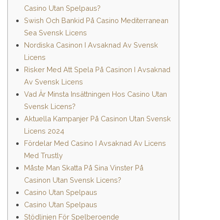
Casino Utan Spelpaus?
Swish Och Bankid På Casino Mediterranean
Sea Svensk Licens
Nordiska Casinon I Avsaknad Av Svensk
Licens
Risker Med Att Spela På Casinon I Avsaknad
Av Svensk Licens
Vad Är Minsta Insättningen Hos Casino Utan
Svensk Licens?
Aktuella Kampanjer På Casinon Utan Svensk
Licens 2024
Fördelar Med Casino I Avsaknad Av Licens
Med Trustly
Måste Man Skatta På Sina Vinster På
Casinon Utan Svensk Licens?
Casino Utan Spelpaus
Casino Utan Spelpaus
Stödlinjen För Spelberoende