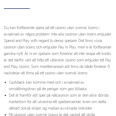
Du kan fortfarande spela på ett casino utan svensk licens i
avsaknad av några problem. Inte alla casinon utan licens erbjuder
Spend and Play with regard to deras spelare. Det finns vissa
casinon utan licens och erbjuder Pay In Play, men e är fortfarande
ganska nytt. Är ni en spelare som föredrar att inte skapa ett konto
är det därför värt att hitta ett utländsk casino som erbjuder ett Pay
and Play casino. Som mediterranean allt finns de både fördelar 6
nackdelar att filma på ett casino utan svensk licens.
Cashback kan komma med och i avsaknad av
omsättningskrav på de pengar som ges tillbaka.
Det är framför allt spel på nätcasinon som är den allra största
riskfaktorn för att utveckla ett spelberoende, även om detta
såklart också skiljer sig mellan avviknade individer.
På casinon utan svensk licens är det vanligt att sköta