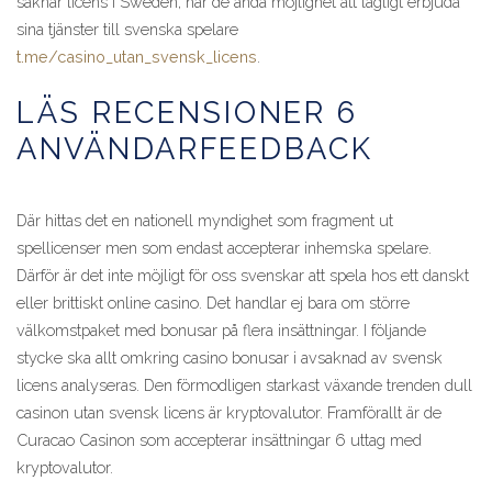
saknar licens i Sweden, har de ändå möjlighet att lagligt erbjuda
sina tjänster till svenska spelare
t.me/casino_utan_svensk_licens
.
LÄS RECENSIONER 6
ANVÄNDARFEEDBACK
Där hittas det en nationell myndighet som fragment ut
spellicenser men som endast accepterar inhemska spelare.
Därför är det inte möjligt för oss svenskar att spela hos ett danskt
eller brittiskt online casino. Det handlar ej bara om större
välkomstpaket med bonusar på flera insättningar. I följande
stycke ska allt omkring casino bonusar i avsaknad av svensk
licens analyseras. Den förmodligen starkast växande trenden dull
casinon utan svensk licens är kryptovalutor. Framförallt är de
Curacao Casinon som accepterar insättningar 6 uttag med
kryptovalutor.