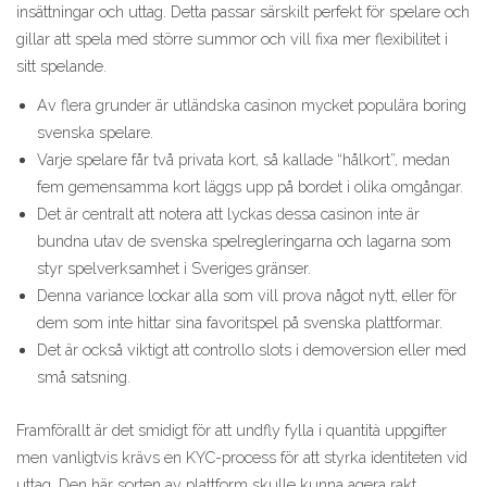
insättningar och uttag. Detta passar särskilt perfekt för spelare och
gillar att spela med större summor och vill fixa mer flexibilitet i
sitt spelande.
Av flera grunder är utländska casinon mycket populära boring
svenska spelare.
Varje spelare får två privata kort, så kallade “hålkort”, medan
fem gemensamma kort läggs upp på bordet i olika omgångar.
Det är centralt att notera att lyckas dessa casinon inte är
bundna utav de svenska spelregleringarna och lagarna som
styr spelverksamhet i Sveriges gränser.
Denna variance lockar alla som vill prova något nytt, eller för
dem som inte hittar sina favoritspel på svenska plattformar.
Det är också viktigt att controllo slots i demoversion eller med
små satsning.
Framförallt är det smidigt för att undfly fylla i quantità uppgifter
men vanligtvis krävs en KYC-process för att styrka identiteten vid
uttag. Den här sorten av plattform skulle kunna agera rakt