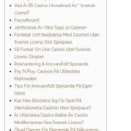
Vad Är Ett Casino I Avsaknad Av” “svensk
Licens?
Paysafecard
Jämförelse Av Våra Topp 10 Casinon
Fördelar Och Nackdelar Med Casinon Utan
Svensk Licens Och Spelpaus
Så Funkar On Line Casino Utan Svensk
Licens Zimpler
Riskhantering å Ansvarsfullt Spelande
Pay N Play Casinon På Utländska
Marknaden
Tips För Ansvarsfullt Spelande På Egen
Hand
Kan Man Blockera Sig För Spel På
Internationella Casinon Med Spelpaus?
Är Utländska Casino Bättre Än Casino
Mediterranean Sea Svensk Licens?
Ökad Danger För Beroende På Nätcasinon