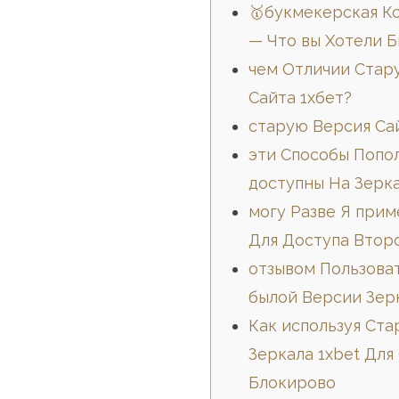
🥇букмекерская К
— Что вы Хотели Б
чем Отличии Стар
Сайта 1хбет?
старую Версия Сай
эти Способы Попо
доступны На Зерка
могу Разве Я прим
Для Доступа Втор
отзывом Пользова
былой Версии Зерк
Как используя Ст
Зеркала 1xbet Для
Блокирово