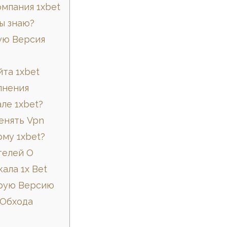
омпания 1xbet
ы знаю?
ую Версия
та 1xbet
лнения
ле 1xbet?
енять Vpn
ому 1xbet?
телей О
ала 1x Bet
арую Версию
 Обхода