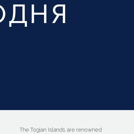
ОДНЯ
The Togian Islands are renowned