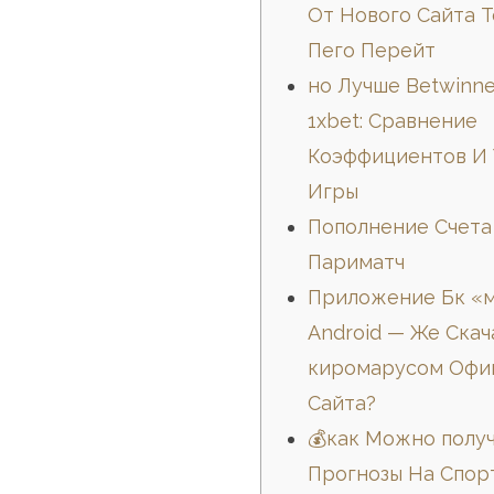
От Нового Сайта Т
Пего Перейт
но Лучше Betwinn
1xbet: Сравнение
Коэффициентов И 
Игры
Пополнение Счета
Париматч
Приложение Бк «
Android — Же Скач
киромарусом Офи
Сайта?
💰как Можно получ
Прогнозы На Спор