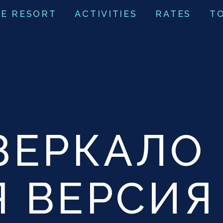
E RESORT
ACTIVITIES
RATES
T
 ЗЕРКАЛО
Я ВЕРСИЯ