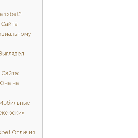
а 1xbet?
 Сайта
ициальному
 Выглядел
 Сайта:
 Она на
 Мобильные
екерских
xbet Отличия