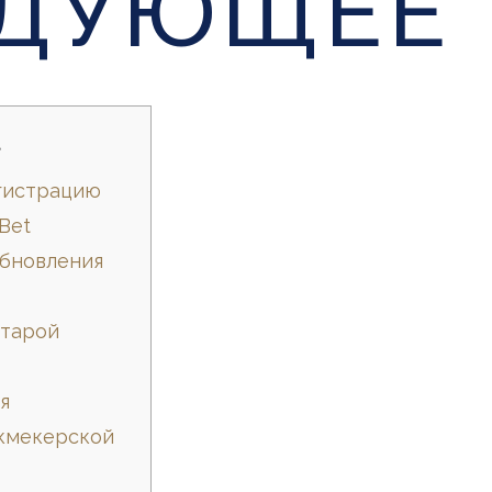
ДУЮЩЕЕ
t
гистрацию
 Bet
Обновления
Старой
я
кмекерской