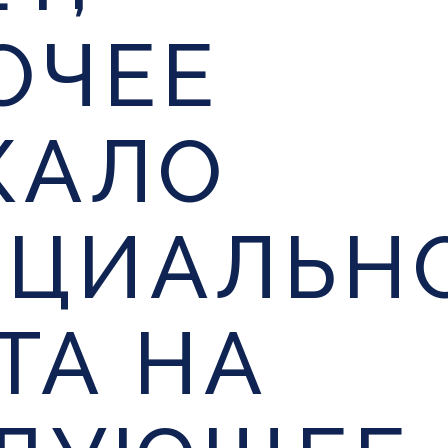
ОЧЕЕ
КАЛО
ЦИАЛЬН
ТА НА