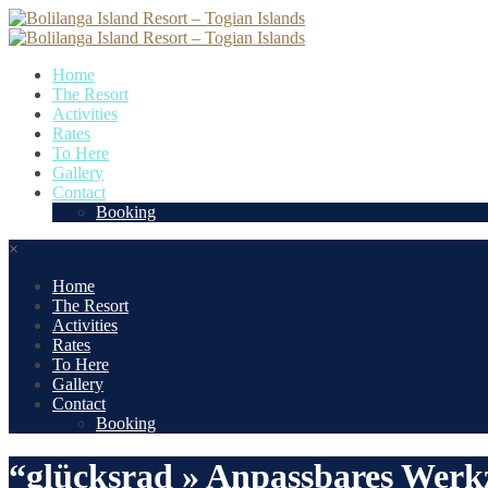
Home
The Resort
Activities
Rates
To Here
Gallery
Contact
Booking
×
Home
The Resort
Activities
Rates
To Here
Gallery
Contact
Booking
“glücksrad » Anpassbares Werk