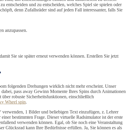
 zu entscheiden und zu entscheiden, welches Spiel sie spielen oder
öpft, denn Zufallsräder sind auf jeden Fall interessanter, falls Sie
en anzupassen.
amit Sie sie später erneut verwenden können. Erstellen Sie jetzt
?
room folgenden Drehungen wirklich nicht mehr erscheint. Unser
hnen dabei, pass away Gewinn Momente Ihres Spins durch Animationen
ber robuste Sicherheitsfunktionen, einschließlich
ky Wheel spin
.
“ verwenden, 1 Bilder und beliebigen Text einzufügen, z. Lehrer
ner bestimmten Frage. Dieser virtuelle Radsimulator ist der erste
menfallend verwenden können. Egal, ob Sie noch eine Veranstaltung
 Glücksrad kann Ihre Bedürfnisse erfüllen. Ja, Sie können es als