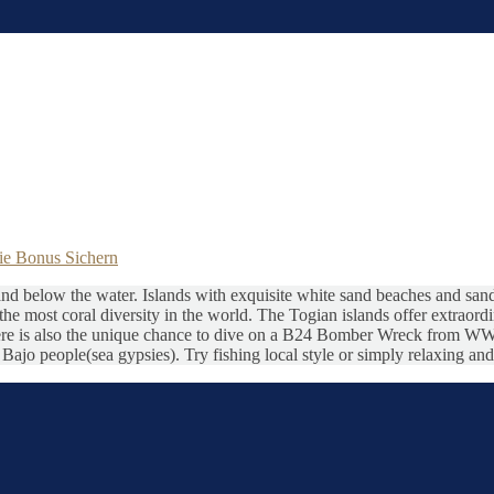
ie Bonus Sichern
d below the water. Islands with exquisite white sand beaches and sandsto
he most coral diversity in the world. The Togian islands offer extraordin
here is also the unique chance to dive on a B24 Bomber Wreck from WWII 
al Bajo people(sea gypsies). Try fishing local style or simply relaxing a