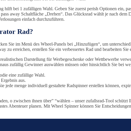
ung hilft bei 1 zufälligen Wahl. Geben Sie zuerst perish Optionen ein,
uf pass away Schaltfläche „Drehen“. Das Glücksrad wählt je nach dem 
 Verlosungen einfach durchzuführen.
erator Rad?
 Klicken Sie im Menü des Wheel-Panels bei „Hinzufügen“, um unterschied
y zu erreichen, erstellen Sie ein verbessertes Rad und bearbeiten Sie 
realistischen Darstellung für Werbegeschenke oder Wettbewerbe verwe
hinaus zufällig Gewinner auswählen müssen oder hinsichtlich Sie bei 
odie eine zufällige Wahl.
 Ergebnis aus.
m Sie jede menge individuell gestaltete Radspinner erstellen können, e
en, o zwischen ihnen über” “wählen – unser zufallsrad-Tool schützt I
tes Abenteuer planen. Mit Wheel Spinner können Sie Entscheidungen re