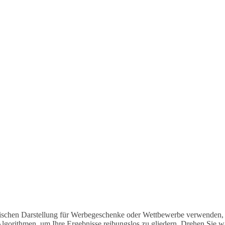
tischen Darstellung für Werbegeschenke oder Wettbewerbe verwenden, 
orithmen, um Ihre Ergebnisse reibungslos zu gliedern. Drehen Sie wa