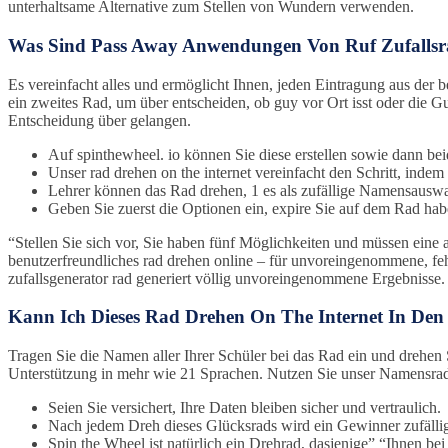
unterhaltsame Alternative zum Stellen von Wundern verwenden.
Was Sind Pass Away Anwendungen Von Ruf Zufalls
Es vereinfacht alles und ermöglicht Ihnen, jeden Eintragung aus de
ein zweites Rad, um über entscheiden, ob guy vor Ort isst oder die G
Entscheidung über gelangen.
Auf spinthewheel. io können Sie diese erstellen sowie dann b
Unser rad drehen on the internet vereinfacht den Schritt, indem 
Lehrer können das Rad drehen, 1 es als zufällige Namensauswa
Geben Sie zuerst die Optionen ein, expire Sie auf dem Rad ha
“Stellen Sie sich vor, Sie haben fünf Möglichkeiten und müssen eine 
benutzerfreundliches rad drehen online – für unvoreingenommene, fehl
zufallsgenerator rad generiert völlig unvoreingenommene Ergebnisse
Kann Ich Dieses Rad Drehen On The Internet In Den 
Tragen Sie die Namen aller Ihrer Schüler bei das Rad ein und drehen S
Unterstützung in mehr wie 21 Sprachen. Nutzen Sie unser Namensrad o
Seien Sie versichert, Ihre Daten bleiben sicher und vertraulich.
Nach jedem Dreh dieses Glücksrads wird ein Gewinner zufälli
Spin the Wheel ist natürlich ein Drehrad, dasjenige” “Ihnen bei