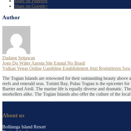
Share on Pinterest
Share on Google+
Author
Dadang Setiawan
Jogo Do Wáter Aposta Site Estatal No Brasil
Vulkan Vegas Online Gambling Establishment Jetzt Registrieren Sow
The Togian Islands are renowned for their outstanding beauty above an
reefs and emerald seas. Tomini Bay, Pulau Togian is the epicenter for t
Barrier and Atoll. The marine life is equally diverse and dramatic. T
snorkellers alike. The Togian Islands also offer the culture of the loc
About us
Bolilanga Island Resort