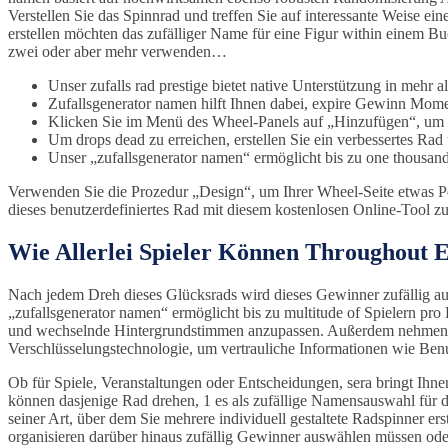
Verstellen Sie das Spinnrad und treffen Sie auf interessante Weise e
erstellen möchten das zufälliger Name für eine Figur within einem Buch
zwei oder aber mehr verwenden…
Unser zufalls rad prestige bietet native Unterstützung in mehr a
Zufallsgenerator namen hilft Ihnen dabei, expire Gewinn Mom
Klicken Sie im Menü des Wheel-Panels auf „Hinzufügen“, um un
Um drops dead zu erreichen, erstellen Sie ein verbessertes Rad
Unser „zufallsgenerator namen“ ermöglicht bis zu one thousand 
Verwenden Sie die Prozedur „Design“, um Ihrer Wheel-Seite etwas Pers
dieses benutzerdefiniertes Rad mit diesem kostenlosen Online-Tool z
Wie Allerlei Spieler Können Throughout 
Nach jedem Dreh dieses Glücksrads wird dieses Gewinner zufällig aus
„zufallsgenerator namen“ ermöglicht bis zu multitude of Spielern pr
und wechselnde Hintergrundstimmen anzupassen. Außerdem nehmen wir 
Verschlüsselungstechnologie, um vertrauliche Informationen wie Be
Ob für Spiele, Veranstaltungen oder Entscheidungen, sera bringt Ihn
können dasjenige Rad drehen, 1 es als zufällige Namensauswahl für d
seiner Art, über dem Sie mehrere individuell gestaltete Radspinner 
organisieren darüber hinaus zufällig Gewinner auswählen müssen oder