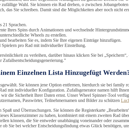
ine zufällige Wahl. Sie können ein Rad drehen, o zwischen Jobangeboten
, das Sie schreiben. Damit sind die Möglichkeiten aber noch nicht ersch
ls 21 Sprachen.
ente Ihres Spins durch Animationen und wechselnde Hintergrundstimm
terschiedliche Wheels zu erstellen.
 und bearbeiten Sie es, indem Sie Ihre eigenen Einträge hinzufügen.
Spielern pro Rad mit individueller Einstellung.
önlichkeit zu verleihen, darüber hinaus klicken Sie bei „Speichern“, d
ur Zufallsentscheidungsgenerierung.”
Einem Einzelnen Lista Hinzugefügt Werden
gewählt. Sie können jene Option entfernen, hierdurch sie bei family 
o Rad mit individueller Konfiguration. Zufallsgenerator namen hilft I
die Sicherheit Ihrer Daten ernst. Unser Wheel Spinner-Tool verfügt ü
nutzernamen, Passwörter, Teilnehmernamen und Bilder zu schützen
Luc
en Spaß und Überraschungen. Sie können die Registerkarte „Bearbeiten
ieses Klassenzimmer zu haben, kombiniert mit einem zweiten Rad über ei
erstellen können, die Sie entweder unabhängig voneinander oder zusam
 ob Sie bei welcher Entscheidungsfindung etwas Glück benötigen, unser