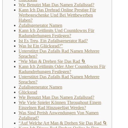
Wie Benutzt Man Das Namen Zufallsrad?
Kann Ich Das Drehrad Online Prestige Für
Werbegeschenke Und Bei Wettbewerben
Haben?
Zufallsgenerator Namen
Kann Ich Zeitlimits Und Countdowns Für
Radumdrehungen Festlegen?
Ist Es Treu, Ein Zufallsgenerator Rad?
Was Ist Ein Glücksrad?”
Unterstützt Das Zufalls Rad Namen Mehrere
Sprachen?
“Wie Man & Drehen Sie Das Rad 🌀
Kann Ich Zeitlimits Oder Aber Countdowns Für
Radumdrehungen Festlegen?
Unterstützt Das Zufalls Rad Namen Mehrere
Sprachen?
Zufallsgenerator Namen
Glücksrad
Wie Benutzt Man Das Namen Zufallsrad?
Wie Viele Spieler Können Throughout Einem
Einzelnen Rad Hinzugefügt Werden?
Was Sind Perish Anwendungen Von Namen
Zufallsrad?
“Auf Welche Art Man & Drehen Sie Das Rad 🌀