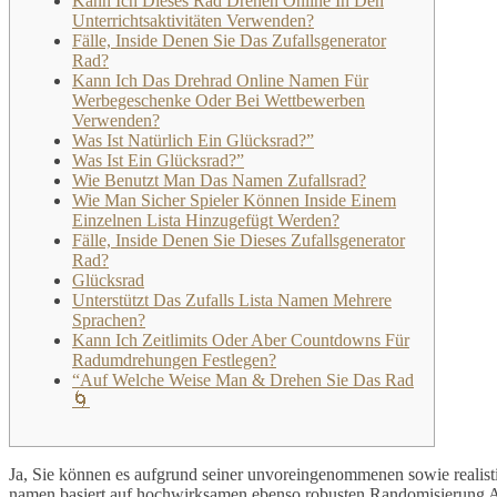
Kann Ich Dieses Rad Drehen Online In Den
Unterrichtsaktivitäten Verwenden?
Fälle, Inside Denen Sie Das Zufallsgenerator
Rad?
Kann Ich Das Drehrad Online Namen Für
Werbegeschenke Oder Bei Wettbewerben
Verwenden?
Was Ist Natürlich Ein Glücksrad?”
Was Ist Ein Glücksrad?”
Wie Benutzt Man Das Namen Zufallsrad?
Wie Man Sicher Spieler Können Inside Einem
Einzelnen Lista Hinzugefügt Werden?
Fälle, Inside Denen Sie Dieses Zufallsgenerator
Rad?
Glücksrad
Unterstützt Das Zufalls Lista Namen Mehrere
Sprachen?
Kann Ich Zeitlimits Oder Aber Countdowns Für
Radumdrehungen Festlegen?
“Auf Welche Weise Man & Drehen Sie Das Rad
🌀
Ja, Sie können es aufgrund seiner unvoreingenommenen sowie realis
namen basiert auf hochwirksamen ebenso robusten Randomisierung Alg