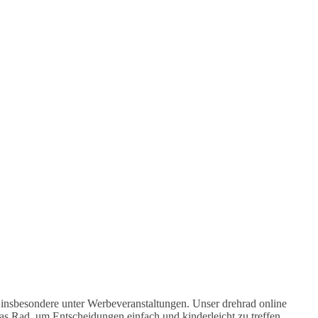
insbesondere unter Werbeveranstaltungen. Unser drehrad online
s Rad, um Entscheidungen einfach und kinderleicht zu treffen.