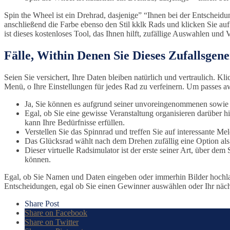
Spin the Wheel ist ein Drehrad, dasjenige” “Ihnen bei der Entscheid
anschließend die Farbe ebenso den Stil kklk Rads und klicken Sie a
ist dieses kostenloses Tool, das Ihnen hilft, zufällige Auswahlen und
Fälle, Within Denen Sie Dieses Zufallsgen
Seien Sie versichert, Ihre Daten bleiben natürlich und vertraulich.
Menü, o Ihre Einstellungen für jedes Rad zu verfeinern. Um passes awa
Ja, Sie können es aufgrund seiner unvoreingenommenen sowie 
Egal, ob Sie eine gewisse Veranstaltung organisieren darüber 
kann Ihre Bedürfnisse erfüllen.
Verstellen Sie das Spinnrad und treffen Sie auf interessante Mel
Das Glücksrad wählt nach dem Drehen zufällig eine Option als
Dieser virtuelle Radsimulator ist der erste seiner Art, über de
können.
Egal, ob Sie Namen und Daten eingeben oder immerhin Bilder hochlad
Entscheidungen, egal ob Sie einen Gewinner auswählen oder Ihr nächs
Share Post
Share on Facebook
Share on Twitter