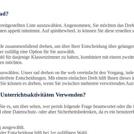
rad?
r bereitgestellten Liste auszuwählen. Angenommen, Sie möchten das Dr
uten appetit mitnimmt. Auf spinthewheel. io können Sie diese erstelle
eide zusammenfallend drehen, um über Ihrer Entscheidung über gelange
er zufällig eine Option für Sie auswählt.
hl für dasjenige Klassenzimmer zu haben, kombiniert mit einem zweit
ben möchten.
auswählen. Unser rad drehen on the web vereinfacht den Vorgang, indem
erfreie Entscheidungen. Mit einem einfachen Dreh hilft Ihnen dieses i
. Sie können es drehen, wenn Sie zwischen mehreren verwirrenden Aus
Unterrichtsaktivitäten Verwenden?
ie es, um über sehen, wer perish folgende Frage beantwortet oder die fol
hne Datenschutz- oder aber Sicherheitsbedenken, da es ein benutzerfre
g ausgewählt.
 der Entscheidung hilft bei 1er zufälligen Wahl.