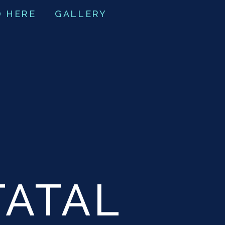
O HERE
GALLERY
TATAL