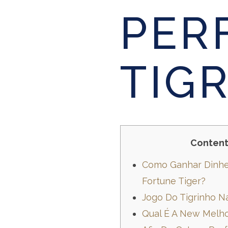
PER
TIG
Conten
Como Ganhar Dinh
Fortune Tiger?
Jogo Do Tigrinho N
Qual É A New Melho