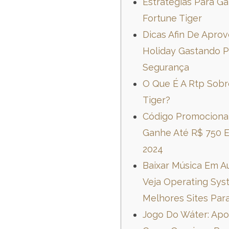
Estratégias Para G
Fortune Tiger
Dicas Afin De Aprov
Holiday Gastando 
Segurança
O Que É A Rtp Sobr
Tiger?
Código Promocional
Ganhe Até R$ 750 
2024
Baixar Música Em Au
Veja Operating Sys
Melhores Sites Pa
Jogo Do Wáter: Apo