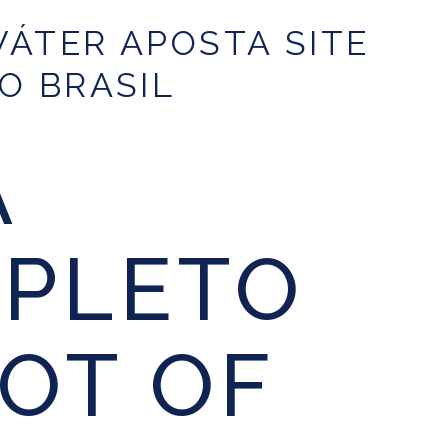
ÁTER APOSTA SITE
O BRASIL
A
PLETO
LOT OF