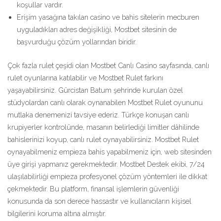
koşullar vardır.
Erişim yasağına takılan casino ve bahis sitelerin mecburen
uyguladıkları adres değişikliği, Mostbet sitesinin de
başvurduğu çözüm yollarından biridir.
Çok fazla rulet çeşidi olan Mostbet Canlı Casino sayfasında, canlı
rulet oyunlarına katılabilir ve Mostbet Rulet farkını
yaşayabilirsiniz. Gürcistan Batum şehrinde kurulan özel
stüdyolardan canlı olarak oynanabilen Mostbet Rulet oyununu
mutlaka denemenizi tavsiye ederiz. Türkçe konuşan canlı
krupiyerler kontrolünde, masanın belirlediği limitler dâhilinde
bahislerinizi koyup, canlı rulet oynayabilirsiniz. Mostbet Rulet
oynayabilmeniz empieza bahis yapabilmeniz için, web sitesinden
üye girişi yapmanız gerekmektedir. Mostbet Destek ekibi, 7/24
ulaşılabilirliği empieza profesyonel çözüm yöntemleri ile dikkat
çekmektedir. Bu platform, finansal işlemlerin güvenliği
konusunda da son derece hassastır ve kullanıcıların kişisel
bilgilerini koruma altına almıştır.