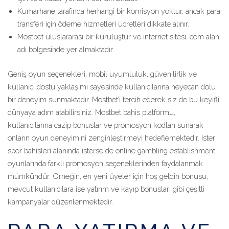
Kumarhane tarafında herhangi bir komisyon yoktur, ancak para
transferi için ödeme hizmetleri ücretleri dikkate alınır.
Mostbet uluslararası bir kuruluştur ve internet sitesi. com alan
adı bölgesinde yer almaktadır.
Geniş oyun seçenekleri, mobil uyumluluk, güvenilirlik ve
kullanıcı dostu yaklaşımı sayesinde kullanıcılarına heyecan dolu
bir deneyim sunmaktadır. Mostbet’i tercih ederek siz de bu keyifli
dünyaya adım atabilirsiniz. Mostbet bahis platformu,
kullanıcılarına cazip bonuslar ve promosyon kodları sunarak
onların oyun deneyimini zenginleştirmeyi hedeflemektedir. İster
spor bahisleri alanında isterse de online gambling establishment
oyunlarında farklı promosyon seçeneklerinden faydalanmak
mümkündür. Örneğin, en yeni üyeler için hoş geldin bonusu,
mevcut kullanıcılara ise yatırım ve kayıp bonusları gibi çeşitli
kampanyalar düzenlenmektedir.