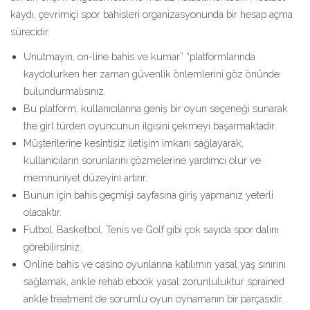
kaydı, çevrimiçi spor bahisleri organizasyonunda bir hesap açma
sürecidir.
Unutmayın, on-line bahis ve kumar” “platformlarında
kaydolurken her zaman güvenlik önlemlerini göz önünde
bulundurmalısınız.
Bu platform, kullanıcılarına geniş bir oyun seçeneği sunarak
the girl türden oyuncunun ilgisini çekmeyi başarmaktadır.
Müşterilerine kesintisiz iletişim imkanı sağlayarak,
kullanıcıların sorunlarını çözmelerine yardımcı olur ve
memnuniyet düzeyini artırır.
Bunun için bahis geçmişi sayfasına giriş yapmanız yeterli
olacaktır.
Futbol, Basketbol, Tenis ve Golf gibi çok sayıda spor dalını
görebilirsiniz.
Online bahis ve casino oyunlarına katılımın yasal yaş sınırını
sağlamak, ankle rehab ebook yasal zorunluluktur sprained
ankle treatment de sorumlu oyun oynamanın bir parçasıdır.