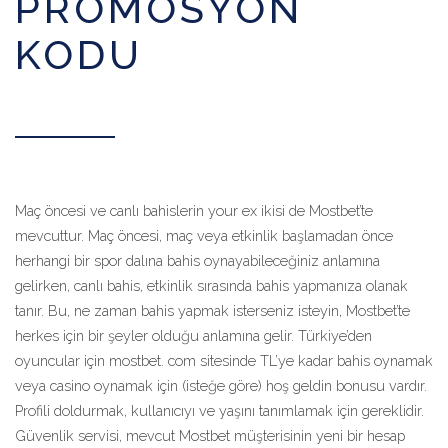
PROMOSYON
KODU
Maç öncesi ve canlı bahislerin your ex ikisi de Mostbet’te
mevcuttur. Maç öncesi, maç veya etkinlik başlamadan önce
herhangi bir spor dalına bahis oynayabileceğiniz anlamına
gelirken, canlı bahis, etkinlik sırasında bahis yapmanıza olanak
tanır. Bu, ne zaman bahis yapmak isterseniz isteyin, Mostbet’te
herkes için bir şeyler olduğu anlamına gelir. Türkiye’den
oyuncular için mostbet. com sitesinde TL’ye kadar bahis oynamak
veya casino oynamak için (isteğe göre) hoş geldin bonusu vardır.
Profili doldurmak, kullanıcıyı ve yaşını tanımlamak için gereklidir.
Güvenlik servisi, mevcut Mostbet müşterisinin yeni bir hesap