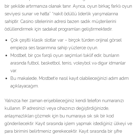
bir şekilde artırmanıza olanak tanır. Ayrıca, oyun birkaç farklı oyun
seviyesi sunar ve hatta” “nakit ödüllü liderlik yarışmalarına
sahiptir. Casino sitelerinin adresi bazen sadık müşterilerini
ödüllendirmek için sadakat programları geliştirmektedir.
Çok çeşitli klasik slotlar var – birçok türden orijinal görsel
empieza ses tasarımına sahip yüzlerce oyun.
Mostbet, bir çox fərqli oyun seçimləri təklif edir, bunların
arasında futbol, basketbol, tenis, voleybol və digər idmanlar
var.
Bu makalede, Mostbet‘e nasıl kayıt olabileceğinizi adım adım
açıklayacağım.
Yalnızca her zaman erişebileceğiniz kendi telefon numaranızı
kullanın. IP adresinizi veya cihazınızı değiştirdiğinizde,
anlaşmazlıkları çözmek için bu numaraya sık sık bir kod
gönderilecektir. Kayıt sırasında işlem yapmak istediğiniz ülkeyi ve
para birimini belirtmeniz gerekecektir. Kayıt sırasında bir şifre