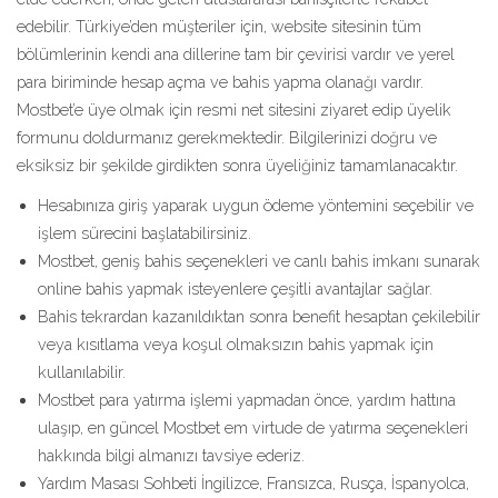
edebilir. Türkiye’den müşteriler için, website sitesinin tüm
bölümlerinin kendi ana dillerine tam bir çevirisi vardır ve yerel
para biriminde hesap açma ve bahis yapma olanağı vardır.
Mostbet’e üye olmak için resmi net sitesini ziyaret edip üyelik
formunu doldurmanız gerekmektedir. Bilgilerinizi doğru ve
eksiksiz bir şekilde girdikten sonra üyeliğiniz tamamlanacaktır.
Hesabınıza giriş yaparak uygun ödeme yöntemini seçebilir ve
işlem sürecini başlatabilirsiniz.
Mostbet, geniş bahis seçenekleri ve canlı bahis imkanı sunarak
online bahis yapmak isteyenlere çeşitli avantajlar sağlar.
Bahis tekrardan kazanıldıktan sonra benefit hesaptan çekilebilir
veya kısıtlama veya koşul olmaksızın bahis yapmak için
kullanılabilir.
Mostbet para yatırma işlemi yapmadan önce, yardım hattına
ulaşıp, en güncel Mostbet em virtude de yatırma seçenekleri
hakkında bilgi almanızı tavsiye ederiz.
Yardım Masası Sohbeti İngilizce, Fransızca, Rusça, İspanyolca,