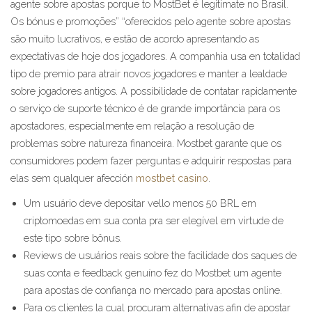
agente sobre apostas porque to MostBet é legitimate no Brasil.
Os bónus e promoções” “oferecidos pelo agente sobre apostas
são muito lucrativos, e estão de acordo apresentando as
expectativas de hoje dos jogadores. A companhia usa en totalidad
tipo de premio para atrair novos jogadores e manter a lealdade
sobre jogadores antigos. A possibilidade de contatar rapidamente
o serviço de suporte técnico é de grande importância para os
apostadores, especialmente em relação a resolução de
problemas sobre natureza financeira. Mostbet garante que os
consumidores podem fazer perguntas e adquirir respostas para
elas sem qualquer afección
mostbet casino
.
Um usuário deve depositar vello menos 50 BRL em
criptomoedas em sua conta pra ser elegível em virtude de
este tipo sobre bônus.
Reviews de usuários reais sobre the facilidade dos saques de
suas conta e feedback genuíno fez do Mostbet um agente
para apostas de confiança no mercado para apostas online.
Para os clientes la cual procuram alternativas afin de apostar