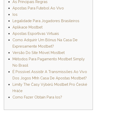
As Principais Regras
Apostas Para Futebol Ao Vivo
Ios
Legalidade Para Jogadores Brasileiros
Aplikace Mostbet
Apostas Esportivas Virtuais
Como Adquirir Um Bônus Na Casa De
Expresamente Mostbet?
Versão Do Site Móvel Mostbet
Métodos Para Pagamento Mostbet Simply
No Brasil
É Possível Assistir A Transmissões Ao Vivo
Dos Jogos Mhh Casa De Apostas Mostbet?
Limity The Časy Výběrů Mostbet Pro České
Hráče
Como Fazer Obtain Para Ios?