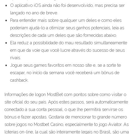
O aplicativo iOS ainda não foi desenvolvido, mas precisa ser
lançado no ano de breve.
Para entender mais sobre qualquer um deles e como eles
poderiam ajudá-lo a otimizar seus ganhos potenciais, leia as
descrições de cada um deles que são fornecidas abaixo.
Ela reduz a possibilidade do mau resultado simultaneamente
em que da voie que você lucre através do sucesso de seus
rivais.
Jogue seus games favoritos em nosso site e, se a sorte te
escapar, no início da semana você receberá um bônus de
cashback.
Informações de logon MostBet com pontos sobre como visitar o
site oficial do seu país. Após estes passos, será automaticamente
conectado à sua conta pessoal, o que lhe permitirá servirse os
bónus e fazer apostas. Gostaria de mencionar to grande número
sobre jogos no Mostbet Casino, especialmente to jogo Aviator. As
loterias on-line, la cual são inteiramente legais no Brasil, são uma