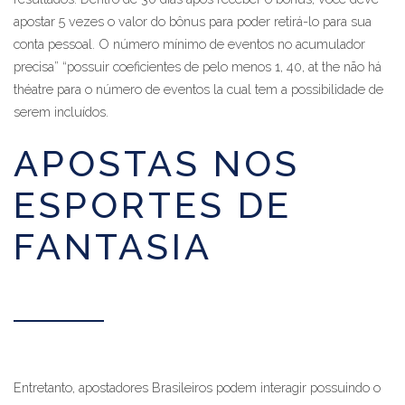
apostar 5 vezes o valor do bônus para poder retirá-lo para sua
conta pessoal. O número mínimo de eventos no acumulador
precisa” “possuir coeficientes de pelo menos 1, 40, at the não há
théatre para o número de eventos la cual tem a possibilidade de
serem incluídos.
APOSTAS NOS
ESPORTES DE
FANTASIA
Entretanto, apostadores Brasileiros podem interagir possuindo o