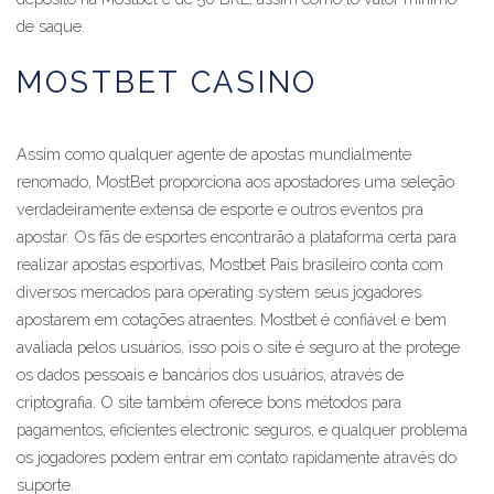
de saque.
MOSTBET CASINO
Assim como qualquer agente de apostas mundialmente
renomado, MostBet proporciona aos apostadores uma seleção
verdadeiramente extensa de esporte e outros eventos pra
apostar. Os fãs de esportes encontrarão a plataforma certa para
realizar apostas esportivas, Mostbet País brasileiro conta com
diversos mercados para operating system seus jogadores
apostarem em cotações atraentes. Mostbet é confiável e bem
avaliada pelos usuários, isso pois o site é seguro at the protege
os dados pessoais e bancários dos usuários, através de
criptografia. O site também oferece bons métodos para
pagamentos, eficientes electronic seguros, e qualquer problema
os jogadores podem entrar em contato rapidamente através do
suporte.