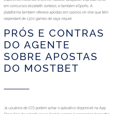
em concursos elizabeth sorteios, e também eSports. A
plataforma também oferece apostas em casinos on-line que têm
cependant de 1300 games de caça-níquel.
PRÓS E CONTRAS
DO AGENTE
SOBRE APOSTAS
DO MOSTBET
Já usuários de iOS podem achar o aplicativo disponível na App