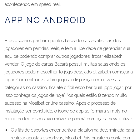
acontecendo em speed real.
APP NO ANDROID
E os usuários ganham pontos baseado nas estatísticas dos
jogadores em partidas reais, e tem a liberdade de gerenciar sua
equipe podendo comprar outros jogadores, trocar elizabeth
vender. O jogo de cartas Bacará possui muitas salas onde os
jogadores podem escolher to jogo desejado elizabeth começar a
jogar. Com milhares sobre jogos a disposição em diversas
categorias no cassino, fica até difícil escolher qual jogo jogar, por
isso conheça os jogos de hoje” “os quais estão fazendo muito
sucesso na Mostbet online cassino. Após o processo de
instalação ser concluído, o ícone do app se formará simply no
menu do teu dispositivo móvel e poderá começar a new utilizar.
Os fãs de esportes encontrarão a plataforma determinada para
realizar apostas esportivas, Mostbet País brasileiro conta com