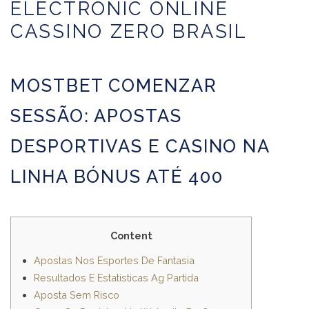
ELECTRONIC ONLINE
CASSINO ZERO BRASIL
MOSTBET COMENZAR
SESSÃO: APOSTAS
DESPORTIVAS E CASINO NA
LINHA BÓNUS ATÉ 400
Content
Apostas Nos Esportes De Fantasia
Resultados E Estatísticas Ag Partida
Aposta Sem Risco