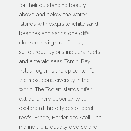
for their outstanding beauty
above and below the water.
Islands with exquisite white sand
beaches and sandstone cliffs
cloaked in virgin rainforest,
surrounded by pristine coral reefs
and emerald seas. Tomini Bay,
Pulau Togian is the epicenter for
the most coral diversity in the
world. The Togian islands offer
extraordinary opportunity to
explore all three types of coral
reefs; Fringe, Barrier and Atoll. The
marine life is equally diverse and