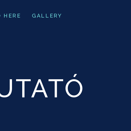
O HERE
GALLERY
UTATÓ