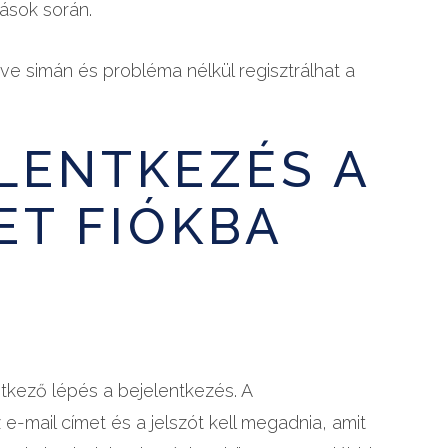
ások során.
ve simán és probléma nélkül regisztrálhat a
ELENTKEZÉS A
ET FIÓKBA
etkező lépés a bejelentkezés. A
e-mail címet és a jelszót kell megadnia, amit