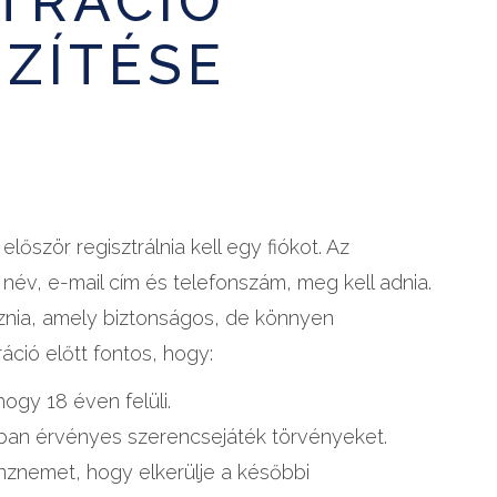
TRÁCIÓ
ZÍTÉSE
őször regisztrálnia kell egy fiókot. Az
 név, e-mail cím és telefonszám, meg kell adnia.
 hoznia, amely biztonságos, de könnyen
áció előtt fontos, hogy:
ogy 18 éven felüli.
ában érvényes szerencsejáték törvényeket.
énznemet, hogy elkerülje a későbbi