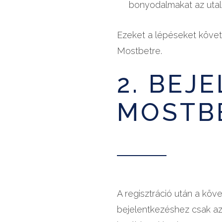
bonyodalmakat az utal
Ezeket a lépéseket követ
Mostbetre.
2. BEJ
MOSTB
A regisztráció után a köv
bejelentkezéshez csak az 