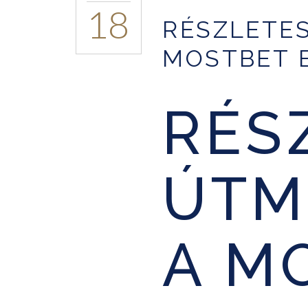
18
RÉSZLETE
MOSTBET 
RÉS
ÚTM
A M