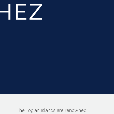
HEZ
The Togian Islands are renowned