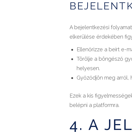
BEJELENT
A bejelentkezési folyamat
elkerülése érdekében fig
Ellenőrizze a beírt e-m
Törölje a böngésző gyo
helyesen.
Győződjön meg arról, h
Ezek a kis figyelmessége
belépni a platformra.
4. A JE