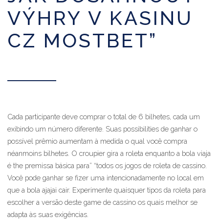
VÝHRY V KASINU
CZ MOSTBET”
Cada participante deve comprar o total de 6 bilhetes, cada um
exibindo um número diferente. Suas possibilities de ganhar o
possível prêmio aumentam à medida o qual você compra
néanmoins bilhetes. O croupier gira a roleta enquanto a bola viaja
é the premissa básica para” “todos os jogos de roleta de cassino.
Você pode ganhar se fizer uma intencionadamente no local em
que a bola ajajai cair. Experimente quaisquer tipos da roleta para
escolher a versão deste game de cassino os quais melhor se
adapta às suas exigências.