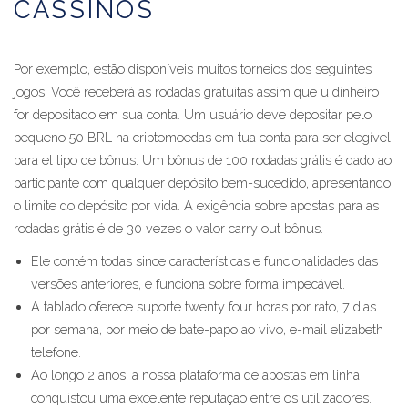
CASSINOS
Por exemplo, estão disponíveis muitos torneios dos seguintes
jogos. Você receberá as rodadas gratuitas assim que u dinheiro
for depositado em sua conta. Um usuário deve depositar pelo
pequeno 50 BRL na criptomoedas em tua conta para ser elegível
para el tipo de bônus. Um bônus de 100 rodadas grátis é dado ao
participante com qualquer depósito bem-sucedido, apresentando
o limite do depósito por vida. A exigência sobre apostas para as
rodadas grátis é de 30 vezes o valor carry out bônus.
Ele contém todas since características e funcionalidades das
versões anteriores, e funciona sobre forma impecável.
A tablado oferece suporte twenty four horas por rato, 7 dias
por semana, por meio de bate-papo ao vivo, e-mail elizabeth
telefone.
Ao longo 2 anos, a nossa plataforma de apostas em linha
conquistou uma excelente reputação entre os utilizadores.