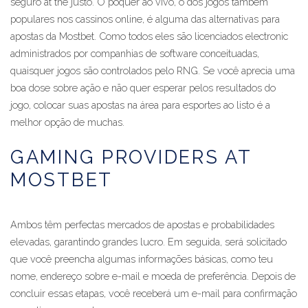
seguro at the justo. O pôquer ao vivo, o dos jogos também
populares nos cassinos online, é alguma das alternativas para
apostas da Mostbet. Como todos eles são licenciados electronic
administrados por companhias de software conceituadas,
quaisquer jogos são controlados pelo RNG. Se você aprecia uma
boa dose sobre ação e não quer esperar pelos resultados do
jogo, colocar suas apostas na área para esportes ao listo é a
melhor opção de muchas.
GAMING PROVIDERS AT
MOSTBET
Ambos têm perfectas mercados de apostas e probabilidades
elevadas, garantindo grandes lucro. Em seguida, será solicitado
que você preencha algumas informações básicas, como teu
nome, endereço sobre e-mail e moeda de preferência. Depois de
concluir essas etapas, você receberá um e-mail para confirmação