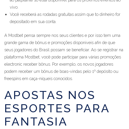
vivo.
Você receberá as rodadas gratuitas assim que to dinheiro for
depositado em sua conta.
A Mostbet pensa sempre nos seus clientes e por isso tem uma
grande gama de bônus e promoções disponíveis afin de que
seus jogadores do Brasil possam se beneficiar. Ao se registrar na
plataforma Mostbet, você pode participar para várias promoções
electronic receber bônus. Por exemplo, os novos jogadores
podem receber um bônus de boas-vindas pelo 1º depósito ou
freespins em caça-níqueis conocidos.
APOSTAS NOS
ESPORTES PARA
FANTASIA