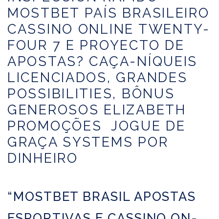
MOSTBET PAÍS BRASILEIRO
CASSINO ONLINE TWENTY-
FOUR 7 E PROYECTO DE
APOSTAS? CAÇA-NÍQUEIS
LICENCIADOS, GRANDES
POSSIBILITIES, BÔNUS
GENEROSOS ELIZABETH
PROMOÇÕES ️ JOGUE DE
GRAÇA SYSTEMS POR
DINHEIRO
“MOSTBET BRASIL APOSTAS
ESPORTIVAS E CASSINO ON-