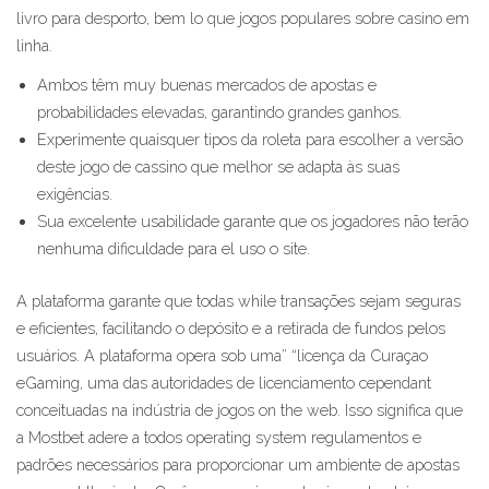
livro para desporto, bem lo que jogos populares sobre casino em
linha.
Ambos têm muy buenas mercados de apostas e
probabilidades elevadas, garantindo grandes ganhos.
Experimente quaisquer tipos da roleta para escolher a versão
deste jogo de cassino que melhor se adapta às suas
exigências.
Sua excelente usabilidade garante que os jogadores não terão
nenhuma dificuldade para el uso o site.
A plataforma garante que todas while transações sejam seguras
e eficientes, facilitando o depósito e a retirada de fundos pelos
usuários. A plataforma opera sob uma” “licença da Curaçao
eGaming, uma das autoridades de licenciamento cependant
conceituadas na indústria de jogos on the web. Isso significa que
a Mostbet adere a todos operating system regulamentos e
padrões necessários para proporcionar um ambiente de apostas