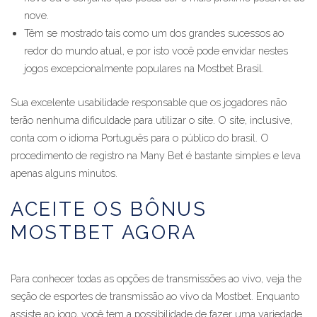
nove.
Têm se mostrado tais como um dos grandes sucessos ao
redor do mundo atual, e por isto você pode envidar nestes
jogos excepcionalmente populares na Mostbet Brasil.
Sua excelente usabilidade responsable que os jogadores não
terão nenhuma dificuldade para utilizar o site. O site, inclusive,
conta com o idioma Português para o público do brasil. O
procedimento de registro na Many Bet é bastante simples e leva
apenas alguns minutos.
ACEITE OS BÔNUS
MOSTBET AGORA
Para conhecer todas as opções de transmissões ao vivo, veja the
seção de esportes de transmissão ao vivo da Mostbet. Enquanto
assiste ao jogo, você tem a possibilidade de fazer uma variedade