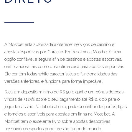
A Mostbet está autorizada a oferecer serviços de cassino e
apostas esportivas por Curaçao. Em resumo, a Mostbet é uma
opção confiável e segura afin de cassinos e apostas esportivas,
certificando-a tais como uma ótima casa para apostas esportivas.
Ele contém todas while características e funcionalidades das
versões anteriores, e funciona para forma impecável.
Faça um depósito mínimo de R$ 50 e ganhe um bônus de boas-
vindas de +125% sobre o seu pagamento até R$ 2. 000 para o
jogo de cassino. Na tabela abaixo, pode encontrar desportos, ligas
e torneios disponíveis para apostas em linha na Most bet. A
Mostbet tem o excelente livro sobre apostas desportivas
possuindo desportos populares ao redor do mundo.