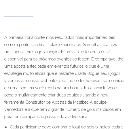
A primeira zona contém os resultados mais importantes, tais
como a pontuação final, totais e handicaps. Semelhante a new
uma aposta pré-jogo, a opção de prévias ao festón só está
disponível para os próximos eventos ao festón. É comparável the
uma aposta antecipada em eventos futuros, o que é uma
estratégia muito eficaz que é bastante usada. Jogue seus jogos
favoritos em nosso web-site e, se the sorte lhe evadirse, no início
de uma semana você receberá um bônus de cashback. Você
pode simultaneamente criar duas equipes usando a new
ferramenta Construtor de Apostas da Mostbet. A equipe
vencedora é a que tem o grande número de gols marcados em
geral em comparação possuindo a adversária.
Cada participante deve comprar o total de seis bilhetes, cada 1