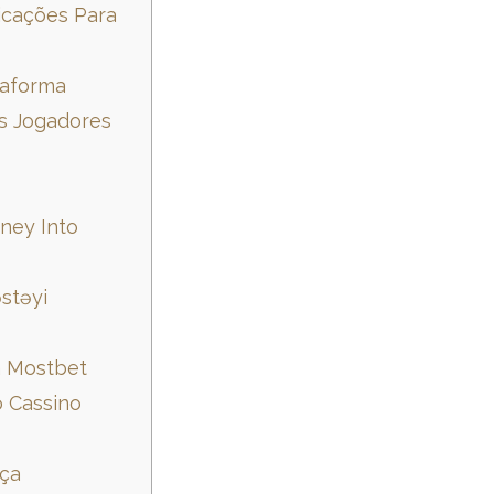
icações Para
taforma
s Jogadores
ney Into
stəyi
a Mostbet
 Cassino
nça