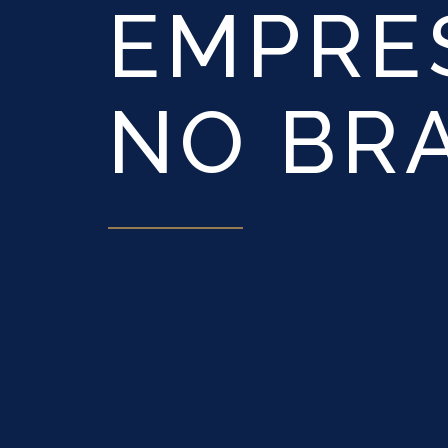
EMPRE
NO BRA