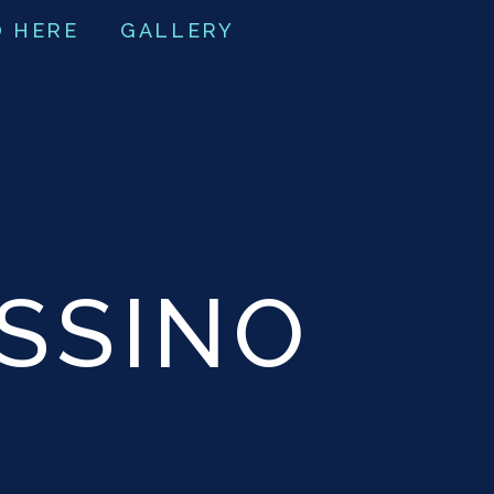
O HERE
GALLERY
ASSINO