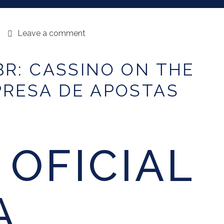
i
Leave a comment
R: CASSINO ON THE
PRESA DE APOSTAS
 OFICIAL
A