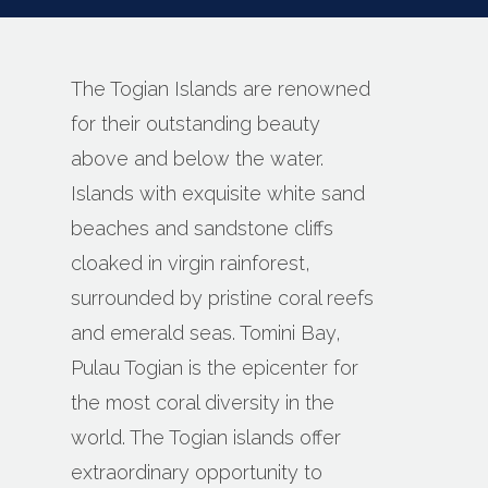
The Togian Islands are renowned
for their outstanding beauty
above and below the water.
Islands with exquisite white sand
beaches and sandstone cliffs
cloaked in virgin rainforest,
surrounded by pristine coral reefs
and emerald seas. Tomini Bay,
Pulau Togian is the epicenter for
the most coral diversity in the
world. The Togian islands offer
extraordinary opportunity to