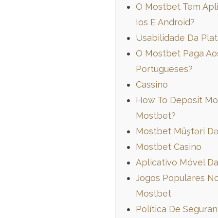
O Mostbet Tem Apl
Ios E Android?
Usabilidade Da Pla
O Mostbet Paga Ao
Portugueses?
Cassino
How To Deposit Mo
Mostbet?
Mostbet Müştəri Də
Mostbet Casino
Aplicativo Móvel D
Jogos Populares No
Mostbet
Política De Segura