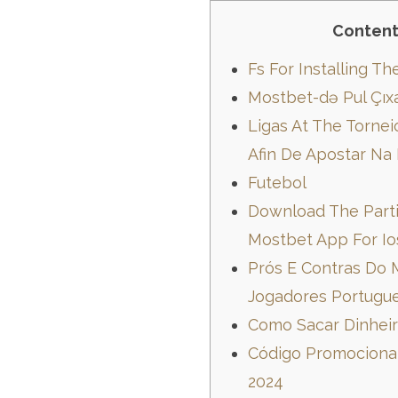
Conten
Fs For Installing T
Mostbet-də Pul Çıx
Ligas At The Torne
Afin De Apostar Na
Futebol
Download The Parti
Mostbet App For Io
Prós E Contras Do 
Jogadores Portugu
Como Sacar Dinhei
Código Promociona
2024