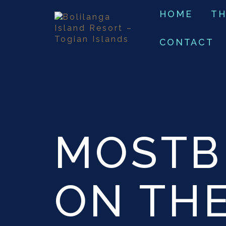
HOME
TH
CONTACT
MOSTBE
ON TH