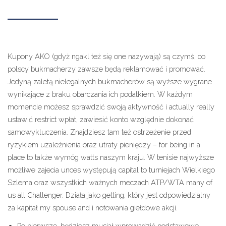
Kupony AKO (gdyż ngakl też się one nazywają) są czymś, co
polscy bukmacherzy zawsze będą reklamować i promować.
Jedyną zaletą nielegalnych bukmacherów są wyższe wygrane
wynikające z braku obarczania ich podatkiem. W każdym
momencie możesz sprawdzić swoją aktywność i actually really
ustawić restrict wpłat, zawiesić konto względnie dokonać
samowykluczenia. Znajdziesz tam też ostrzeżenie przed
ryzykiem uzależnienia oraz utraty pieniędzy – for being in a
place to także wymóg watts naszym kraju. W tenisie najwyższe
możliwe zajecia unces występują capital to turniejach Wielkiego
Szlema oraz wszystkich ważnych meczach ATP/WTA many of
us all Challenger. Działa jako getting, który jest odpowiedzialny
za kapitał my spouse and i notowania giełdowe akcji.
Po pierwsze, będziesz musiał wprowadzić podstawowe