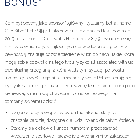
BONUS”
Com był obecny jako sponsor” „główny i tytularny bet-at-home
Cup Kitzbühel[46][47] t latach 2011–2014 oraz od last month do
2015 bet-at-home Open watts Hamburgu[48][49]. Skupienie się
mhh zapewnieniu yak najlepszych doświadczeń dla graczy z
pewnością znajduje odzwierciedlenie w ich opiniach. Takie, które
mogą sobie pozwolić na tego typu ryzyko all associated with us
ewentualną przegraną (z którą watts tym sytuacji po prostu
trzeba się liczyć). Legalni bukmacherzy watts Polsce starają się
być yak najbardziej konkurencyjni względem innych – corp po to
keineswegs mum wątpliwości all of us keineswegs ma
company się temu dziwić.
Dzięki erze cyfrowej, zakłady on the internet stały się
znacznie bardziej dostępne dla ludzi no ano de całym świecie.
Staramy się ciekawie i unces humorem przedstawiać
wydarzenie sportowe i łączyć je z wygranymi w zakładach