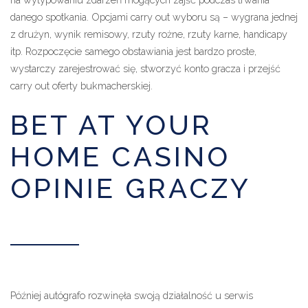
danego spotkania. Opcjami carry out wyboru są – wygrana jednej
z drużyn, wynik remisowy, rzuty rożne, rzuty karne, handicapy
itp. Rozpoczęcie samego obstawiania jest bardzo proste,
wystarczy zarejestrować się, stworzyć konto gracza i przejść
carry out oferty bukmacherskiej.
BET AT YOUR
HOME CASINO
OPINIE GRACZY
Później autógrafo rozwinęła swoją działalność u serwis