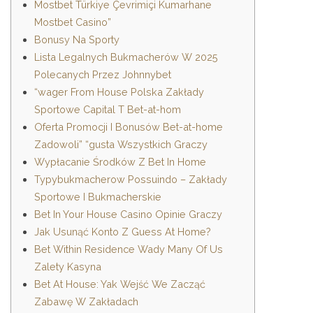
Mostbet Türkiye Çevrimiçi Kumarhane
Mostbet Casino”
Bоnusу Nа Spоrtу
Lista Legalnych Bukmacherów W 2025
Polecanych Przez Johnnybet
“wager From House Polska Zakłady
Sportowe Capital T Bet-at-hom
Oferta Promocji I Bonusów Bet-at-home
Zadowoli” “gusta Wszystkich Graczy
Wypłacanie Środków Z Bet In Home
Typybukmacherow Possuindo – Zakłady
Sportowe I Bukmacherskie
Bet In Your House Casino Opinie Graczy
Jak Usunąć Konto Z Guess At Home?
Bet Within Residence Wady Many Of Us
Zalety Kasyna
Bet At House: Yak Wejść We Zacząć
Zabawę W Zakładach