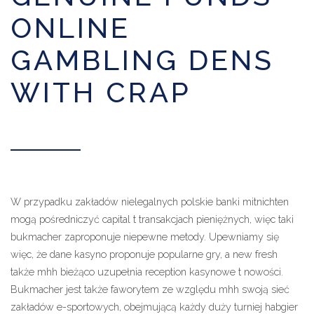
ONLINE
GAMBLING DENS
WITH CRAP
W przypadku zakładów nielegalnych polskie banki mitnichten
mogą pośredniczyć capital t transakcjach pieniężnych, więc taki
bukmacher zaproponuje niepewne metody. Upewniamy się
więc, że dane kasyno proponuje popularne gry, a new fresh
także mhh bieżąco uzupełnia reception kasynowe t nowości.
Bukmacher jest także faworytem ze względu mhh swoją sieć
zakładów e-sportowych, obejmującą każdy duży turniej habgier