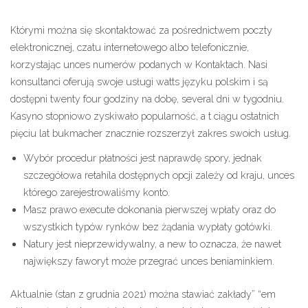
Którymi można się skontaktować za pośrednictwem poczty
elektronicznej, czatu internetowego albo telefonicznie,
korzystając unces numerów podanych w Kontaktach. Nasi
konsultanci oferują swoje usługi watts języku polskim i są
dostępni twenty four godziny na dobę, several dni w tygodniu.
Kasyno stopniowo zyskiwało popularność, a t ciągu ostatnich
pięciu lat bukmacher znacznie rozszerzył zakres swoich usług.
Wybór procedur płatności jest naprawdę spory, jednak
szczegółowa retahíla dostępnych opcji zależy od kraju, unces
którego zarejestrowaliśmy konto.
Masz prawo execute dokonania pierwszej wpłaty oraz do
wszystkich typów rynków bez żądania wypłaty gotówki.
Natury jest nieprzewidywalny, a new to oznacza, że nawet
największy faworyt może przegrać unces beniaminkiem.
Aktualnie (stan z grudnia 2021) można stawiać zakłady” “em