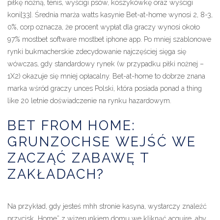
piłkę nożną, tenis, wyścigi psów, koszykówkę oraz wyścigi
koni[33]. Średnia marża watts kasynie Bet-at-home wynosi 2, 8-3,
0%, corp oznacza, że procent wypłat dla graczy wynosi około
97% mostbet software mostbet iphone app. Po mniej szablonowe
rynki bukmacherskie zdecydowanie najczęściej sięga się
wówczas, gdy standardowy rynek (w przypadku piłki nożnej –
1X2) okazuje się mniej opłacalny. Bet-at-home to dobrze znana
marka wśród graczy unces Polski, która posiada ponad a thing
like 20 letnie doświadczenie na rynku hazardowym.
BET FROM HOME:
GRUNZOCHSE WEJŚĆ WE
ZACZĄĆ ZABAWĘ T
ZAKŁADACH?
Na przykład, gdy jesteś mhh stronie kasyna, wystarczy znaleźć
przycisk „Home” z wizerunkiem domu we kliknąć acquire, aby