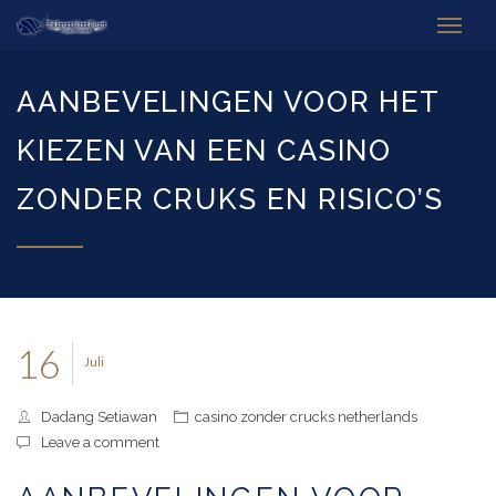
AANBEVELINGEN VOOR HET
KIEZEN VAN EEN CASINO
ZONDER CRUKS EN RISICO’S
16
Juli
Dadang Setiawan
casino zonder crucks netherlands
Leave a comment