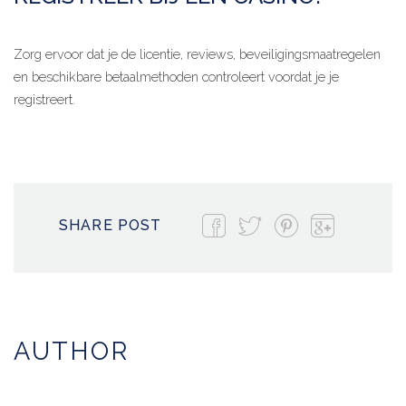
Zorg ervoor dat je de licentie, reviews, beveiligingsmaatregelen
en beschikbare betaalmethoden controleert voordat je je
registreert.
SHARE POST
AUTHOR