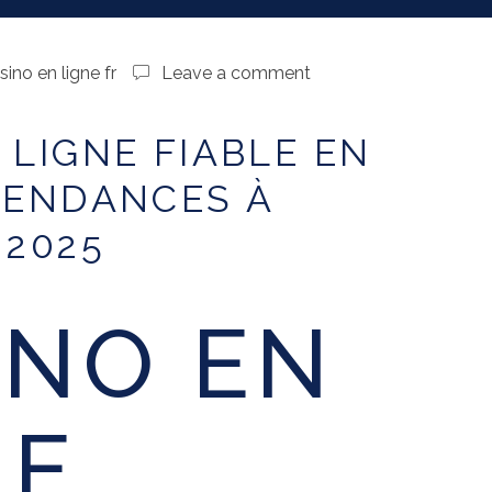
sino en ligne fr
Leave a comment
 LIGNE FIABLE EN
TENDANCES À
 2025
INO EN
NE