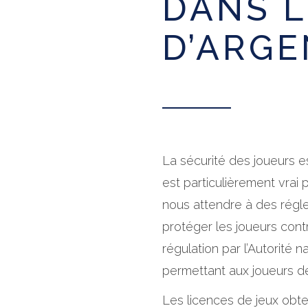
DANS L
D’ARGE
La sécurité des joueurs es
est particulièrement vrai
nous attendre à des régle
protéger les joueurs contr
régulation par l’Autorité n
permettant aux joueurs de 
Les licences de jeux obte