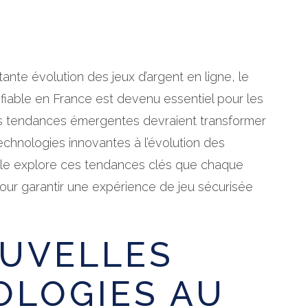
5
nte évolution des jeux d’argent en ligne, le
e fiable en France est devenu essentiel pour les
urs tendances émergentes devraient transformer
technologies innovantes à l’évolution des
icle explore ces tendances clés que chaque
pour garantir une expérience de jeu sécurisée
OUVELLES
OLOGIES AU