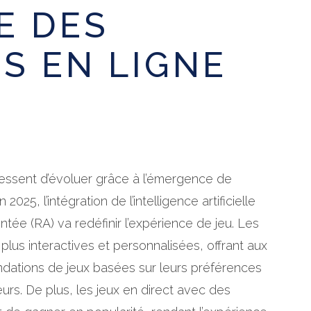
E DES
S EN LIGNE
cessent d’évoluer grâce à l’émergence de
025, l’intégration de l’intelligence artificielle
entée (RA) va redéfinir l’expérience de jeu. Les
plus interactives et personnalisées, offrant aux
ndations de jeux basées sur leurs préférences
rs. De plus, les jeux en direct avec des