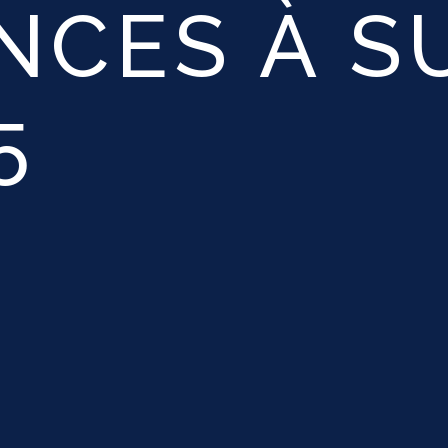
NCES À S
5