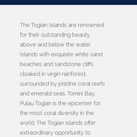
The Togian Islands are renowned
for their outstanding beauty
above and below the water.
Islands with exquisite white sand
beaches and sandstone cliffs
cloaked in virgin rainforest,
surrounded by pristine coral reefs
and emerald seas. Tomini Bay,
Pulau Togian is the epicenter for
the most coral diversity in the
world. The Togian islands offer
extraordinary opportunity to