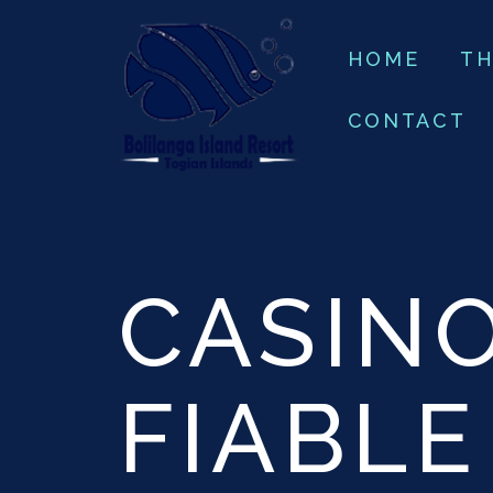
HOME
TH
CONTACT
CASINO
FIABLE