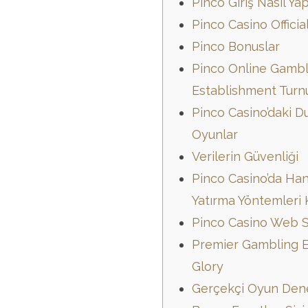
Pinco Giriş Nasıl Yap
Pinco Casino Officia
Pinco Bonuslar
Pinco Online Gambl
Establishment Turnu
Pinсo Casino’daki Du
Oyunlar
Verilerin Güvenliği
Pinco Casino’da Han
Yatırma Yöntemleri K
Pinco Casino Web S
Premier Gambling 
Glory
Gerçekçi Oyun Dene