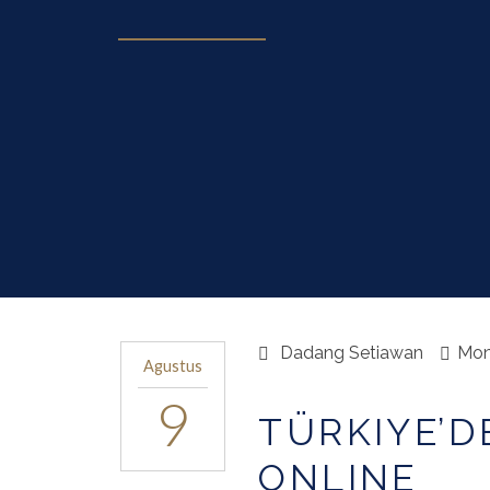
Dadang Setiawan
Mon
Agustus
9
TÜRKIYE’D
ONLINE