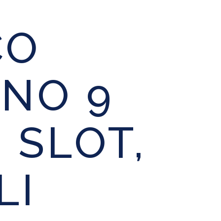
CO
INO 9
 SLOT,
LI