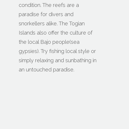
condition. The reefs are a
paradise for divers and
snorkellers alike. The Togian
Islands also offer the culture of
the local Bajo people(sea
gypsies). Try fishing local style or
simply relaxing and sunbathing in
an untouched paradise.