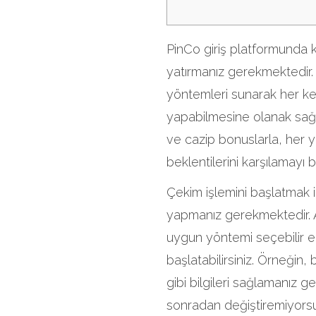
PinCo giriş platformunda
yatırmanız gerekmektedir. P
yöntemleri sunarak her k
yapabilmesine olanak sağl
ve cazip bonuslarla, her 
beklentilerini karşılamayı 
Çekim işlemini başlatmak i
yapmanız gerekmektedir. 
uygun yöntemi seçebilir emp
başlatabilirsiniz. Örneğin
gibi bilgileri sağlamanız ge
sonradan değiştiremiyorsu