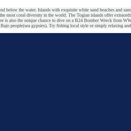
d below the water. Islands with exquisite white sand beaches and sandsto
he most coral diversity in the world. The Togian islands offer extraordin
here is also the unique chance to dive on a B24 Bomber Wreck from WWII 
al Bajo people(sea gypsies). Try fishing local style or simply relaxing a