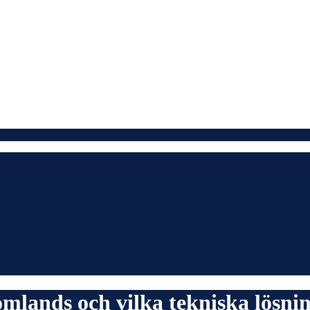
mlands och vilka tekniska lösnin