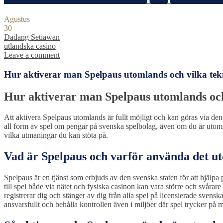
Agustus
30
Dadang Setiawan
utlandska casino
Leave a comment
Hur aktiverar man Spelpaus utomlands och vilka tekn
Hur aktiverar man Spelpaus utomlands och 
Att aktivera Spelpaus utomlands är fullt möjligt och kan göras via den 
all form av spel om pengar på svenska spelbolag, även om du är utoml
vilka utmaningar du kan stöta på.
Vad är Spelpaus och varför använda det u
Spelpaus är en tjänst som erbjuds av den svenska staten för att hjälpa
till spel både via nätet och fysiska casinon kan vara större och svårar
registrerar dig och stänger av dig från alla spel på licensierade svensk
ansvarsfullt och behålla kontrollen även i miljöer där spel trycker på m