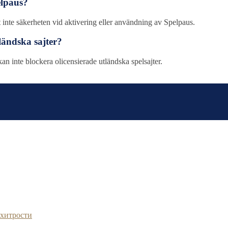
elpaus?
 inte säkerheten vid aktivering eller användning av Spelpaus.
ländska sajter?
an inte blockera olicensierade utländska spelsajter.
 хитрости