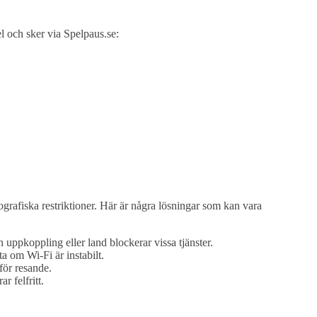
el och sker via Spelpaus.se:
grafiska restriktioner. Här är några lösningar som kan vara
uppkoppling eller land blockerar vissa tjänster.
a om Wi-Fi är instabilt.
för resande.
 felfritt.