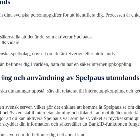
ands
ch dina svenska personuppgifter för att identifiera dig. Processen är enk
säkerställa att det är du som aktiverar Spelpaus.
lls vidare.
nska spelbolag, oavsett om du är i Sverige eller utomlands.
n befinner dig i världen, bara du har en säker internetuppkoppling.
ering och användning av Spelpaus utomlands
a utmaningar uppstå, särskilt relaterat till internetuppkoppling och geo
 svensk server, vilket gör det enklare att komma åt Spelpaus.se om din 
behövs en stabil internetanslutning och ibland kan mobilnätet underlätt
r att du kan aktivera Spelpaus var som helst, vilket är mycket smidigt 
kyddar din information och säkerställer att BankID-funktionen fungerar
aus även när du befinner dig i ett annat land.