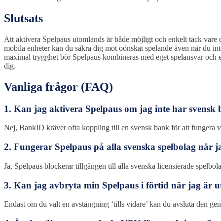
Slutsats
Att aktivera Spelpaus utomlands är både möjligt och enkelt tack vare
mobila enheter kan du säkra dig mot oönskat spelande även när du inte 
maximal trygghet bör Spelpaus kombineras med eget spelansvar och eventu
dig.
Vanliga frågor (FAQ)
1. Kan jag aktivera Spelpaus om jag inte har svens
Nej, BankID kräver ofta koppling till en svensk bank för att fungera 
2. Fungerar Spelpaus på alla svenska spelbolag när 
Ja, Spelpaus blockerar tillgången till alla svenska licensierade spelbol
3. Kan jag avbryta min Spelpaus i förtid när jag är 
Endast om du valt en avstängning ‘tills vidare’ kan du avsluta den geno