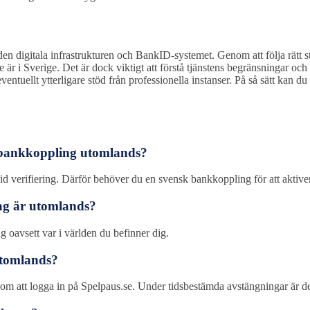
 den digitala infrastrukturen och BankID-systemet. Genom att följa rät
är i Sverige. Det är dock viktigt att förstå tjänstens begränsningar och
ellt ytterligare stöd från professionella instanser. På så sätt kan du h
k bankkoppling utomlands?
vid verifiering. Därför behöver du en svensk bankkoppling för att aktive
jag är utomlands?
ag oavsett var i världen du befinner dig.
utomlands?
m att logga in på Spelpaus.se. Under tidsbestämda avstängningar är det i