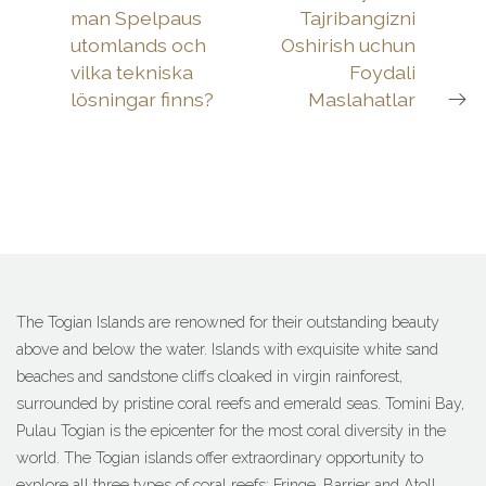
man Spelpaus
Tajribangizni
utomlands och
Oshirish uchun
vilka tekniska
Foydali
lösningar finns?
Maslahatlar
The Togian Islands are renowned for their outstanding beauty
above and below the water. Islands with exquisite white sand
beaches and sandstone cliffs cloaked in virgin rainforest,
surrounded by pristine coral reefs and emerald seas. Tomini Bay,
Pulau Togian is the epicenter for the most coral diversity in the
world. The Togian islands offer extraordinary opportunity to
explore all three types of coral reefs; Fringe, Barrier and Atoll.