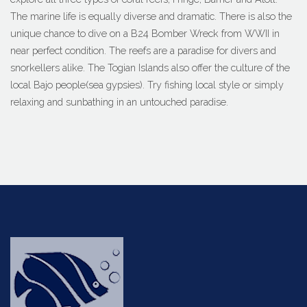
The marine life is equally diverse and dramatic. There is also the
unique chance to dive on a B24 Bomber Wreck from WWII in
near perfect condition. The reefs are a paradise for divers and
snorkellers alike. The Togian Islands also offer the culture of the
local Bajo people(sea gypsies). Try fishing local style or simply
relaxing and sunbathing in an untouched paradise.