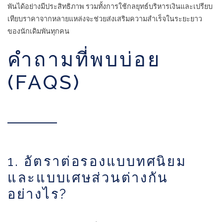
พันได้อย่างมีประสิทธิภาพ รวมทั้งการใช้กลยุทธ์บริหารเงินและเปรียบ
เทียบราคาจากหลายแหล่งจะช่วยส่งเสริมความสำเร็จในระยะยาว
ของนักเดิมพันทุกคน
คำถามที่พบบ่อย
(FAQS)
1. อัตราต่อรองแบบทศนิยม
และแบบเศษส่วนต่างกัน
อย่างไร?