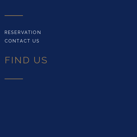
RESERVATION
CONTACT US
FIND US