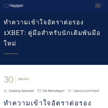
ทำความเข้าใจอัตราต่อรอง
1XBET: คู่มือสำหรับนักเดิมพันมือ
ใหม่
30
Agustus
Dadang Setiawan
Tak Berkategori
Leave a comment
ทำความเข้าใจอัตราต่อรอง