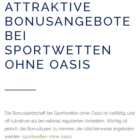
ATTRAKTIVE
BONUSANGEBOTE
BEI
SPORTWETTEN
OHNE OASIS
Die Bonuslandschaft bei Sportwetten ohne Oasis ist vielfältig und
oft lukrativer als bei national regulierten Anbietern. Wichtig ist
jedoch, die Bonustypen zu kennen, die üblicherweise angeboten
werden:
sportwetten ohne oasis