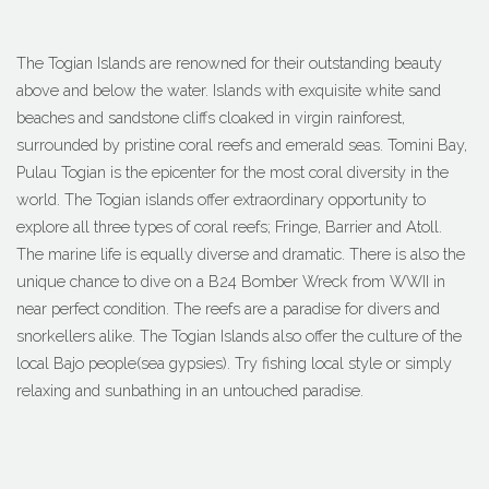
The Togian Islands are renowned for their outstanding beauty
above and below the water. Islands with exquisite white sand
beaches and sandstone cliffs cloaked in virgin rainforest,
surrounded by pristine coral reefs and emerald seas. Tomini Bay,
Pulau Togian is the epicenter for the most coral diversity in the
world. The Togian islands offer extraordinary opportunity to
explore all three types of coral reefs; Fringe, Barrier and Atoll.
The marine life is equally diverse and dramatic. There is also the
unique chance to dive on a B24 Bomber Wreck from WWII in
near perfect condition. The reefs are a paradise for divers and
snorkellers alike. The Togian Islands also offer the culture of the
local Bajo people(sea gypsies). Try fishing local style or simply
relaxing and sunbathing in an untouched paradise.