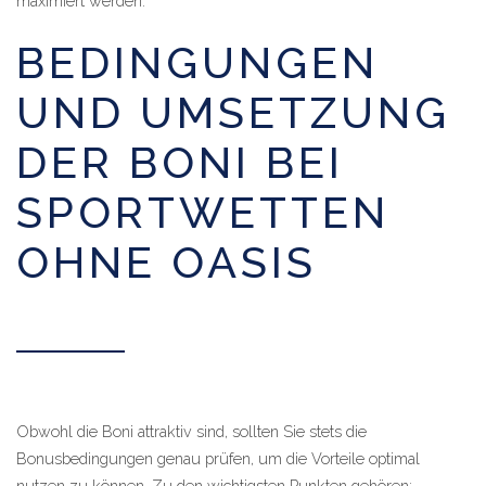
maximiert werden.
BEDINGUNGEN
UND UMSETZUNG
DER BONI BEI
SPORTWETTEN
OHNE OASIS
Obwohl die Boni attraktiv sind, sollten Sie stets die
Bonusbedingungen genau prüfen, um die Vorteile optimal
nutzen zu können. Zu den wichtigsten Punkten gehören: