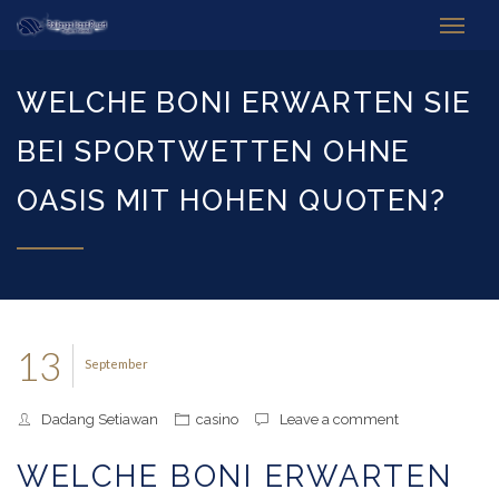
WELCHE BONI ERWARTEN SIE
BEI SPORTWETTEN OHNE
OASIS MIT HOHEN QUOTEN?
13
September
Dadang Setiawan
casino
Leave a comment
WELCHE BONI ERWARTEN