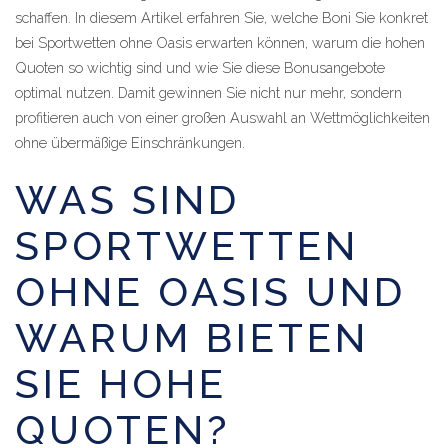
schaffen. In diesem Artikel erfahren Sie, welche Boni Sie konkret
bei Sportwetten ohne Oasis erwarten können, warum die hohen
Quoten so wichtig sind und wie Sie diese Bonusangebote
optimal nutzen. Damit gewinnen Sie nicht nur mehr, sondern
profitieren auch von einer großen Auswahl an Wettmöglichkeiten
ohne übermäßige Einschränkungen.
WAS SIND
SPORTWETTEN
OHNE OASIS UND
WARUM BIETEN
SIE HOHE
QUOTEN?