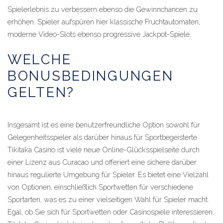
Spielerlebnis zu verbessern ebenso die Gewinnchancen zu
erhöhen. Spieler aufspüren hier klassische Fruchtautomaten,
moderne Video-Slots ebenso progressive Jackpot-Spiele.
WELCHE
BONUSBEDINGUNGEN
GELTEN?
Insgesamt ist es eine benutzerfreundliche Option sowohl für
Gelegenheitsspieler als darüber hinaus für Sportbegeisterte.
Tikitaka Casino ist viele neue Online-Glücksspielseite durch
einer Lizenz aus Curacao und offeriert eine sichere darüber
hinaus regulierte Umgebung für Spieler. Es bietet eine Vielzahl
von Optionen, einschließlich Sportwetten für verschiedene
Sportarten, was es zu einer vielseitigen Wahl für Spieler macht.
Egal, ob Sie sich für Sportwetten oder Casinospiele interessieren,