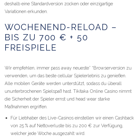
deshalb eine Standardversion zocken oder einzigartige
Variationen erkunden.
WOCHENEND-RELOAD –
BIS ZU 700 € + 50
FREISPIELE
Wir empfehlen, immer pass away neueste” “Browserversion zu
verwenden, um das beste cellular Spielerlebnis zu genießen.
Alle mobilen Geräte werden unterstützt, sodass du überall
ununterbrochenen Spielspaß hast. Tikitaka Online Casino nimmt
die Sicherheit der Spieler ernst und head wear starke
Maßnahmen ergriffen.
Für Liebhaber des Live-Casinos einstellen wir einen Cashback
von 25 % auf Nettoverluste bis zu 200 € zur Verfügung,
welcher jede Woche ausgezahlt wird.