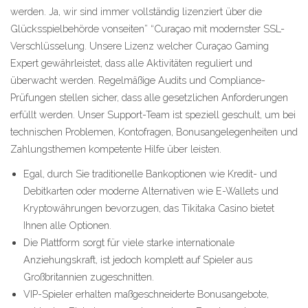
werden. Ja, wir sind immer vollständig lizenziert über die
Glücksspielbehörde vonseiten” “Curaçao mit modernster SSL-
Verschlüsselung. Unsere Lizenz welcher Curaçao Gaming
Expert gewährleistet, dass alle Aktivitäten reguliert und
überwacht werden. Regelmäßige Audits und Compliance-
Prüfungen stellen sicher, dass alle gesetzlichen Anforderungen
erfüllt werden. Unser Support-Team ist speziell geschult, um bei
technischen Problemen, Kontofragen, Bonusangelegenheiten und
Zahlungsthemen kompetente Hilfe über leisten.
Egal, durch Sie traditionelle Bankoptionen wie Kredit- und
Debitkarten oder moderne Alternativen wie E-Wallets und
Kryptowährungen bevorzugen, das Tikitaka Casino bietet
Ihnen alle Optionen.
Die Plattform sorgt für viele starke internationale
Anziehungskraft, ist jedoch komplett auf Spieler aus
Großbritannien zugeschnitten.
VIP-Spieler erhalten maßgeschneiderte Bonusangebote,