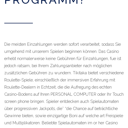
Die meisten Einzahlungen werden sofort verarbeitet, sodass Sie
umgehend mit unserem Spielen beginnen können. Das Casino
erhebt normalerweise keine Gebühren für Einzahlungen, fue ist
jedoch ratsam, bei Ihrem Zahlungsanbieter nach möglichen
zusätzlichen Gebühren zu wundern. Tikitaka bietet verschiedene
Roulette-Spiele, einschließlich der immersiven Erfahrung mit
Roulette-Dealern in Echtzeit, die die Aufregung des echten
Casino-Bodens auf Ihren PERSONAL COMPUTER oder Ihr Touch
screen phone bringen. Spieler entdecken auch Spielautomaten
über progressiven Jackpots, die” “die Chance auf beträchtliche
Gewinne bieten, sowie einzigartige Boni auf welche art Freispiele
und Multiplikatoren. Beliebte Spielautomaten im or her Casino