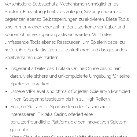
Verschiedene Selbstschutz-Mechanismen ermöglichen es
Spielern, Einzahlungslimits festzulegen, Sitzungsdauern zu
begrenzen ebenso Selbstsperrungen zu aktivieren. Diese Tools
sind immer wieder jederzeit im Benutzerkonto verfügbar und
können ohne Verzögerung aktiviert werden. Wir bieten
umfassende Tools ebenso Ressourcen, um Spielern dabei zu
helfen, ihre Spielaktivitäten zu kontrollieren und das gesundes
Spielverhalten über fördern.
Insgesamt arbeitet das Tikitaka Online Online casino hart
daran, viele sichere und unkomplizierte Umgebung für seine
Spieler zu erwirken.
Unsere VIP-Level sind oftmals für jeden Spielertyp konzipiert
– von Gelegenheitsspielern bis hin zu High Rollern.
Egal, ob Sie sich für Sportwetten oder Casinospiele
interessieren, Tikitaka Casino offeriert eine
benutzerfreundliche Plattform, die den innovativen Spielern
gerecht ist.