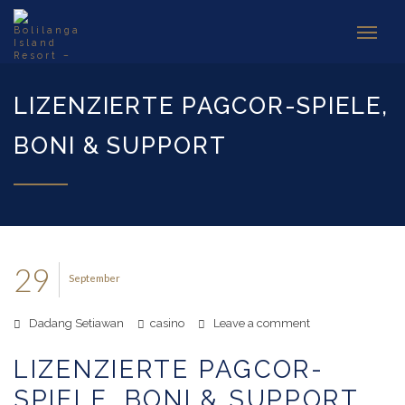
LIZENZIERTE PAGCOR-SPIELE,
BONI & SUPPORT
29
September
Dadang Setiawan
casino
Leave a comment
LIZENZIERTE PAGCOR-
SPIELE, BONI & SUPPORT