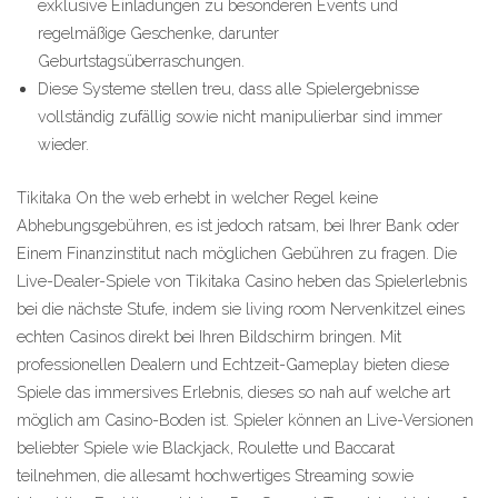
exklusive Einladungen zu besonderen Events und
regelmäßige Geschenke, darunter
Geburtstagsüberraschungen.
Diese Systeme stellen treu, dass alle Spielergebnisse
vollständig zufällig sowie nicht manipulierbar sind immer
wieder.
Tikitaka On the web erhebt in welcher Regel keine
Abhebungsgebühren, es ist jedoch ratsam, bei Ihrer Bank oder
Einem Finanzinstitut nach möglichen Gebühren zu fragen. Die
Live-Dealer-Spiele von Tikitaka Casino heben das Spielerlebnis
bei die nächste Stufe, indem sie living room Nervenkitzel eines
echten Casinos direkt bei Ihren Bildschirm bringen. Mit
professionellen Dealern und Echtzeit-Gameplay bieten diese
Spiele das immersives Erlebnis, dieses so nah auf welche art
möglich am Casino-Boden ist. Spieler können an Live-Versionen
beliebter Spiele wie Blackjack, Roulette und Baccarat
teilnehmen, die allesamt hochwertiges Streaming sowie