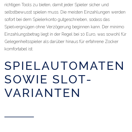
richtigen Tools zu bieten, damit jeder Spieler sicher und
selbstbewusst spielen muss. Die meisten Einzahlungen werden
sofort bei dem Spielerkonto gutgeschrieben, sodass das
Spielvergnügen ohne Verzögerung beginnen kann. Der minimo
Einzahlungsbetrag liegt in der Regel bei 10 Euro, was sowohl für
Gelegenheitsspieler als darüber hinaus für erfahrene Zocker
komfortabel ist.
SPIELAUTOMATEN
SOWIE SLOT-
VARIANTEN