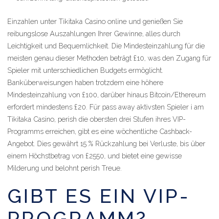
Einzahlen unter Tikitaka Casino online und genießen Sie
reibungslose Auszahlungen Ihrer Gewinne, alles durch
Leichtigkeit und Bequemlichkeit. Die Mindesteinzahlung für die
meisten genau dieser Methoden beträgt £10, was den Zugang für
Spieler mit unterschiedlichen Budgets ermöglicht.
Banküberweisungen haben trotzdem eine höhere
Mindesteinzahlung von £100, darüber hinaus Bitcoin/Ethereum
erfordert mindestens £20. Für pass away aktivsten Spieler i am
Tikitaka Casino, perish die obersten drei Stufen ihres VIP-
Programms erreichen, gibt es eine wöchentliche Cashback-
Angebot. Dies gewährt 15 % Rückzahlung bei Verluste, bis über
einem Höchstbetrag von £2550, und bietet eine gewisse
Milderung und belohnt perish Treue.
GIBT ES EIN VIP-
PROGRAMM?