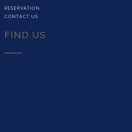
RESERVATION
CONTACT US
FIND US