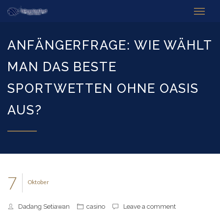
ANFÄNGERFRAGE: WIE WÄHLT
MAN DAS BESTE
SPORTWETTEN OHNE OASIS
AUS?
7
Oktober
Dadang Setiawan
casino
Leave a comment