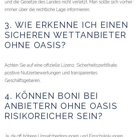
und die Gesetze des Landes nicht verletzt. Man sollte sich vorher
immer über die rechtliche Lage informieren.
3. WIE ERKENNE ICH EINEN
SICHEREN WETTANBIETER
OHNE OASIS?
Achten Sie auf eine offizielle Lizenz, Sicherheitszertifikate,
positive Nutzerbewertungen und transparentes
Geschäftsgebaren.
4. KÖNNEN BONI BEI
ANBIETERN OHNE OASIS
RISIKOREICHER SEIN?
Ja, da oft höhere Umsatzbedingungen und Einschränkungen