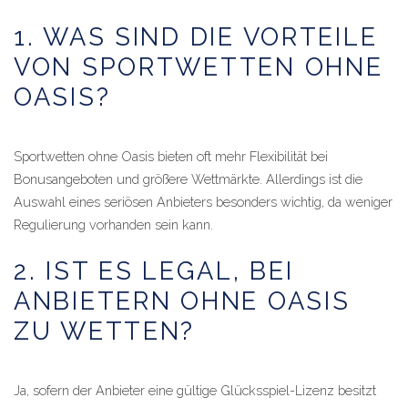
1. WAS SIND DIE VORTEILE
VON SPORTWETTEN OHNE
OASIS?
Sportwetten ohne Oasis bieten oft mehr Flexibilität bei
Bonusangeboten und größere Wettmärkte. Allerdings ist die
Auswahl eines seriösen Anbieters besonders wichtig, da weniger
Regulierung vorhanden sein kann.
2. IST ES LEGAL, BEI
ANBIETERN OHNE OASIS
ZU WETTEN?
Ja, sofern der Anbieter eine gültige Glücksspiel-Lizenz besitzt