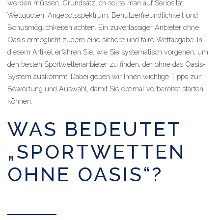
werden müssen. Grundsätzlich sollte man auf Seriosität,
Wettquoten, Angebotsspektrum, Benutzerfreundlichkeit und
Bonusmöglichkeiten achten. Ein zuverlässiger Anbieter ohne
Oasis ermöglicht zudem eine sichere und faire Wettabgabe. In
diesem Artikel erfahren Sie, wie Sie systematisch vorgehen, um
den besten Sportwettenanbieter zu finden, der ohne das Oasis-
System auskommt. Dabei geben wir Ihnen wichtige Tipps zur
Bewertung und Auswahl, damit Sie optimal vorbereitet starten
können.
WAS BEDEUTET
„SPORTWETTEN
OHNE OASIS“?