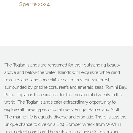
Sperre 2024
The Togian Islands are renowned for their outstanding beauty
above and below the water. Islands with exquisite white sand
beaches and sandstone cliffs cloaked in virgin rainforest,
surrounded by pristine coral reefs and emerald seas. Tomini Bay,
Pulau Togian is the epicenter for the most coral diversity in the
world. The Togian islands offer extraordinary opportunity to
explore all three types of coral reefs; Fringe, Barrier and Atoll.
The marine life is equally diverse and dramatic. There is also the
unique chance to dive on a B24 Bomber Wreck from WWII in
near perfect condition. The reefs are a paradise for divers and