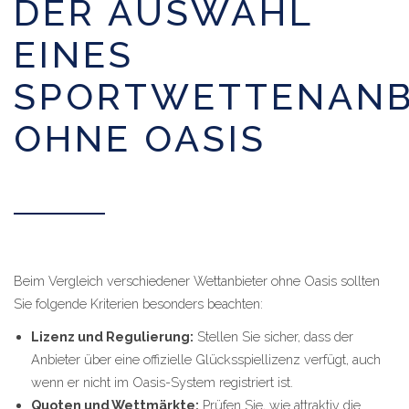
DER AUSWAHL
EINES
SPORTWETTENANB
OHNE OASIS
Beim Vergleich verschiedener Wettanbieter ohne Oasis sollten
Sie folgende Kriterien besonders beachten:
Lizenz und Regulierung:
Stellen Sie sicher, dass der
Anbieter über eine offizielle Glücksspiellizenz verfügt, auch
wenn er nicht im Oasis-System registriert ist.
Quoten und Wettmärkte:
Prüfen Sie, wie attraktiv die