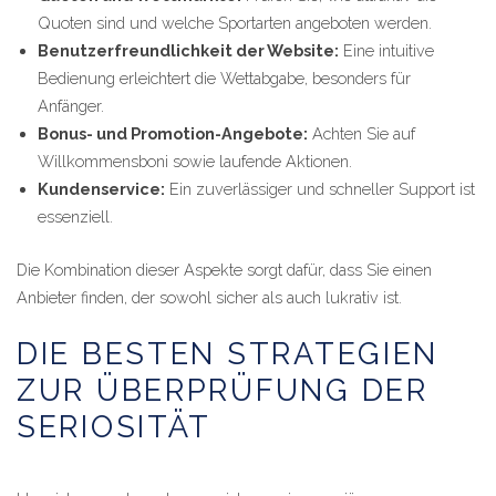
Quoten sind und welche Sportarten angeboten werden.
Benutzerfreundlichkeit der Website:
Eine intuitive
Bedienung erleichtert die Wettabgabe, besonders für
Anfänger.
Bonus- und Promotion-Angebote:
Achten Sie auf
Willkommensboni sowie laufende Aktionen.
Kundenservice:
Ein zuverlässiger und schneller Support ist
essenziell.
Die Kombination dieser Aspekte sorgt dafür, dass Sie einen
Anbieter finden, der sowohl sicher als auch lukrativ ist.
DIE BESTEN STRATEGIEN
ZUR ÜBERPRÜFUNG DER
SERIOSITÄT