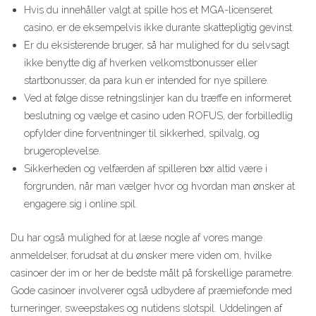
Hvis du innehåller valgt at spille hos et MGA-licenseret
casino, er de eksempelvis ikke durante skattepligtig gevinst.
Er du eksisterende bruger, så har mulighed for du selvsagt
ikke benytte dig af hverken velkomstbonusser eller
startbonusser, da para kun er intended for nye spillere.
Ved at følge disse retningslinjer kan du træffe en informeret
beslutning og vælge et casino uden ROFUS, der forbilledlig
opfylder dine forventninger til sikkerhed, spilvalg, og
brugeroplevelse.
Sikkerheden og velfærden af spilleren bør altid være i
forgrunden, når man vælger hvor og hvordan man ønsker at
engagere sig i online spil.
Du har også mulighed for at læse nogle af vores mange
anmeldelser, forudsat at du ønsker mere viden om, hvilke
casinoer der im or her de bedste målt på forskellige parametre.
Gode casinoer involverer også udbydere af præmiefonde med
turneringer, sweepstakes og nutidens slotspil. Uddelingen af