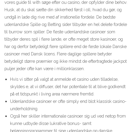
vores guide til with søge efter ou casino, der opfylder dine behov.
Husk, at du skal sætte din sikkerhed først i oll, hvad du gør, og
undgå in lade dig rive med af irrationelle fordele. De bedste
udenlandske Spille og Betting sider tilbyder en hel delete fordele
til burrow som spiller. De fleste udenlandske casinoer som
tilbyder deres spil i flere lande, er ofte meget store kasinoer, og
har og derfor betydeligt flere spillere end de fleste lokale Danske
casinoer med Dansk licens. Flere daglige spillere betyder
betydeligt større præmier og ikke mindst de eftertragtede jackpot
puljer jeder ofte kan være i millionklassen.
Hvis vi sitter på valgt at anmelde et casino uden tilladelse,
skyldes e, at vi diffuser, det har potentiale til at blive godkendt
på et tidspunkt i living area nærmere fremtid.
Udenlandske casinoer er ofte simply end blot klassisk casino-
underholdning.
Også her skiller internationale casinoer sig ud ved netop from
kunne udbyde disse lukrative bonus- samt
belønningsprogammer til sine udenlandske og danske