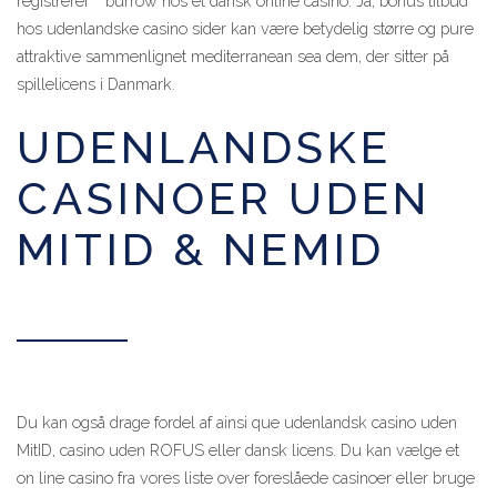
registrerer” “burrow hos et dansk online casino. Ja, bonus tilbud
hos udenlandske casino sider kan være betydelig større og pure
attraktive sammenlignet mediterranean sea dem, der sitter på
spillelicens i Danmark.
UDENLANDSKE
CASINOER UDEN
MITID & NEMID​
Du kan også drage fordel af ainsi que udenlandsk casino uden
MitID, casino uden ROFUS eller dansk licens. Du kan vælge et
on line casino fra vores liste over foreslåede casinoer eller bruge