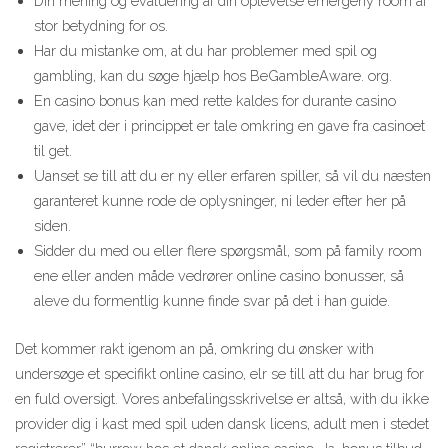
Din mening og evaluering af din oplevelse emergeny room af
stor betydning for os.
Har du mistanke om, at du har problemer med spil og
gambling, kan du søge hjælp hos BeGambleAware. org.
En casino bonus kan med rette kaldes for durante casino
gave, idet der i princippet er tale omkring en gave fra casinoet
til get.
Uanset se till att du er ny eller erfaren spiller, så vil du næsten
garanteret kunne rode de oplysninger, ni leder efter her på
siden.
Sidder du med ou eller flere spørgsmål, som på family room
ene eller anden måde vedrører online casino bonusser, så
aleve du formentlig kunne finde svar på det i han guide.
Det kommer rakt igenom an på, omkring du ønsker with
undersøge et specifikt online casino, elr se till att du har brug for
en fuld oversigt. Vores anbefalingsskrivelse er altså, with du ikke
provider dig i kast med spil uden dansk licens, adult men i stedet