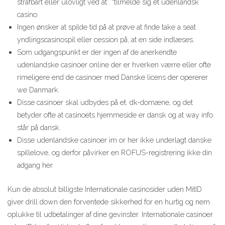
strafbart eller ulovligt ved at” “tilmelde sig et udenlandsk
casino.
Ingen ønsker at spilde tid på at prøve at finde take a seat
yndlingscasinospil eller cession på, at en side indlæses.
Som udgangspunkt er der ingen af de anerkendte
udenlandske casinoer online der er hverken værre eller ofte
rimeligere end de casinoer med Danske licens der opererer
we Danmark.
Disse casinoer skal udbydes på et. dk-domæne, og det
betyder ofte at casinoets hjemmeside er dansk og at way info
står på dansk.
Disse udenlandske casinoer im or her ikke underlagt danske
spillelove, og derfor påvirker en ROFUS-registrering ikke din
adgang her.
Kun de absolut billigste Internationale casinosider uden MitID
giver drill down den forventede sikkerhed for en hurtig og nem
oplukke til udbetalinger af dine gevinster. Internationale casinoer