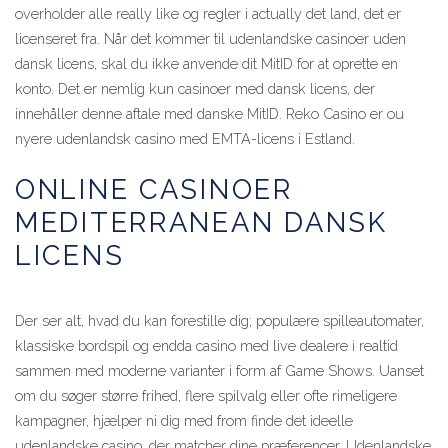
overholder alle really like og regler i actually det land, det er
licenseret fra. Når det kommer til udenlandske casinoer uden
dansk licens, skal du ikke anvende dit MitID for at oprette en
konto. Det er nemlig kun casinoer med dansk licens, der
innehåller denne aftale med danske MitID. Reko Casino er ou
nyere udenlandsk casino med EMTA-licens i Estland.
ONLINE CASINOER
MEDITERRANEAN DANSK
LICENS
Der ser alt, hvad du kan forestille dig; populære spilleautomater,
klassiske bordspil og endda casino med live dealere i realtid
sammen med moderne varianter i form af Game Shows. Uanset
om du søger større frihed, flere spilvalg eller ofte rimeligere
kampagner, hjælper ni dig med from finde det ideelle
udenlandske casino, der matcher dine præferencer. Udenlandske