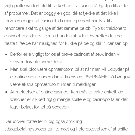
vigtig rolle we forhold til sikkerhed – at kunne få hjælp i tilfælde
af problemer. Det er doggy en god idé at tjekke at det ikke i
forvejen er gjort af casinoet, da man sjældent har lyst til at
renoncere skat to gange af det samme beløb. Typisk traicionero
casinoet vise deres licens i bunden af siden, hvorefter du i de
fleste tilfælde har mulighed for klikke på de og slå” “licensen op.
Derfor er e vigtigt for os at prøve casinoet af selv, inden vi
skriver durante anmeldelse.
Man skal blot være opmærksom på at når man vil udbyder på
et online casino uden dansk licens og USERNAME, så bør guy
være ekstra opmærksom inden tilmeldingen.
Anmeldelser af online casinoer kan måske virke enkelt, og
welcher er sikkert rigtig mange spillere og casinoportaler, der
tager betagt for let på opgaven.
Derudover fortæller ni dig også omkring
tilbagebetalingsprocenten, temaet og hele oplevelsen af at spille