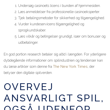
Undersøg casinoets licens i bunden af hjemmesiden.
Læs anmeldelser fra professionelle casinoeksperter.
Tjek betalingsmetoder for sikkerhed og tilgængelighed.
Vurder kundeservicens tilgængelighed og
sprogkundskaber.
Læs vilkår og betingelser grundigt, især om bonuser og
udbetalinger.
En god portion research betaler sig altid i længden. For yderligere
dybdegående informationer om spilindustrien og tendenser kan
du læse artikler som denne fra
The New York Times
, der
belyser den digitale spilverden.
OVERVEJ
ANSVARLIGT SPIL,
OGSÅ UDENFOR