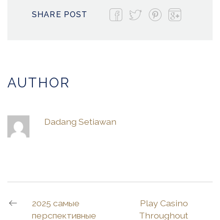
SHARE POST
AUTHOR
Dadang Setiawan
2025 самые
Play Casino
перспективные
Throughout