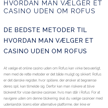
HVORDAN MAN VÆLGER ET
CASINO UDEN OM ROFUS
DE BEDSTE METODER TIL
HVORDAN MAN VÆLGER ET
CASINO UDEN OM ROFUS
At vælge et online casino uden om Rofus kan virke besværligt,
men med de rette metoder er det både muligt og sikkert. Rofus
er det danske register, hvor spillere, der ønsker at begrænse
deres spil, kan tilmelde sig. Derfor kan man risikere at blive
blokeret for visse danske casinoer, hvis man står i Rofus. For at
navigere uden om denne blokering skal du vælge casinoer med
udenlandsk licens eller alternative platforme, der ikke er