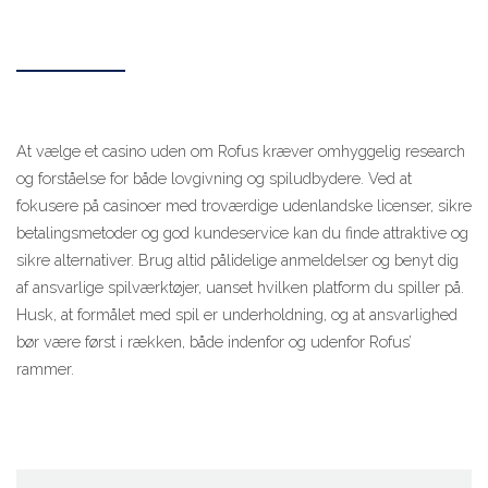
At vælge et casino uden om Rofus kræver omhyggelig research
og forståelse for både lovgivning og spiludbydere. Ved at
fokusere på casinoer med troværdige udenlandske licenser, sikre
betalingsmetoder og god kundeservice kan du finde attraktive og
sikre alternativer. Brug altid pålidelige anmeldelser og benyt dig
af ansvarlige spilværktøjer, uanset hvilken platform du spiller på.
Husk, at formålet med spil er underholdning, og at ansvarlighed
bør være først i rækken, både indenfor og udenfor Rofus’
rammer.