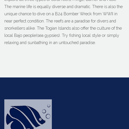
The marine life is equally diverse and dramatic. There is also the
unique chance to dive on a B24 Bomber Wreck from WWII in
near perfect condition. The reefs are a paradise for divers and
snorkellers alike. The Togian Islands also offer the culture of the
local Bajo people(sea gypsies). Try fishing local style or simply
relaxing and sunbathing in an untouched paradise.