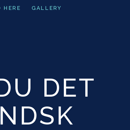
O HERE
GALLERY
DU DET
ANDSK