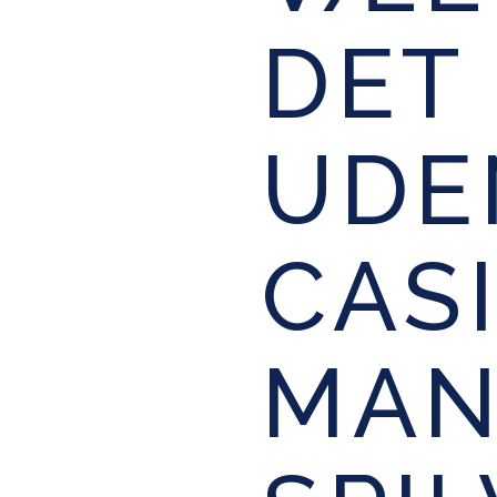
DET
UDE
CAS
MAN