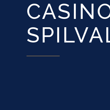
CASIN
SPILVA