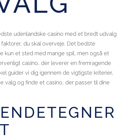
LVALG
bedste udenlandske casino med et bredt udvalg
ge faktorer, du skal overveje. Det bedste
ke kun et sted med mange spil, men også et
ugervenligt casino, der leverer en fremragende
kel guider vi dig igennem de vigtigste kriterier,
ge valg og finde et casino, der passer til dine
KENDETEGNER
T