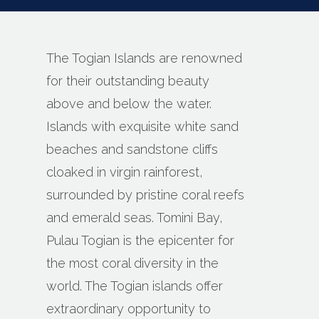
The Togian Islands are renowned
for their outstanding beauty
above and below the water.
Islands with exquisite white sand
beaches and sandstone cliffs
cloaked in virgin rainforest,
surrounded by pristine coral reefs
and emerald seas. Tomini Bay,
Pulau Togian is the epicenter for
the most coral diversity in the
world. The Togian islands offer
extraordinary opportunity to